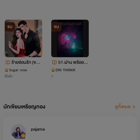
ook
จบ
จบ
ร้ายซ่อนรัก (จบบ
51.ผ่าน พรีออน :
ริบูรณ์) มีE-book
Pass Prion (R.
Sugar rose
DIN THINKR
อีโรติก
Y
R.A.9 : The Nint
h Red Risk Are
a.)
นักเขียนเหรียญทอง
ดูทั้งหมด
pajama