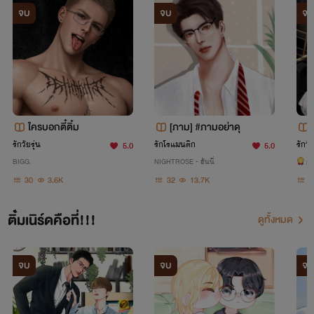
จบ
จบ
จบ
ใครบอกตี๋ติ๋ม
[ภาม] #ภามอย่าดุ
รักวัยรุ่น
รักโรแมนติก
รักวัย
5.0
5.0
BIGG.
NIGHTROSE - ฮันนี่
pi
30
3.6K
32
13.7K
4
ติ๋มเนิร์ดคือที่!!!
ดูทั้งหมด
จบ
จบ
จบ