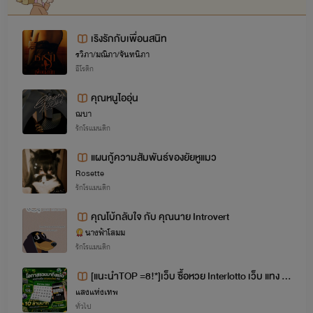
เริงรักกับเพื่อนสนิท
รวิภา/มณิภา/จันทนิภา
อีโรติก
คุณหนูไออุ่น
ฌบา
รักโรแมนติก
แผนกู้ความสัมพันธ์ของยัยหูแมว
Rosette
รักโรแมนติก
คุณโบ้กลับใจ กับ คุณนาย Introvert
นางฟ้าโสมม
รักโรแมนติก
[แนะนำTOP =8!*]เว็บ ซื้อหวย Interlotto เว็บ แทง ห
แสงแห่งเทพ
วย ออนไลน์ ซื้อหวย เว็บไหนดี เว็บ แทงหวย
ทั่วไป