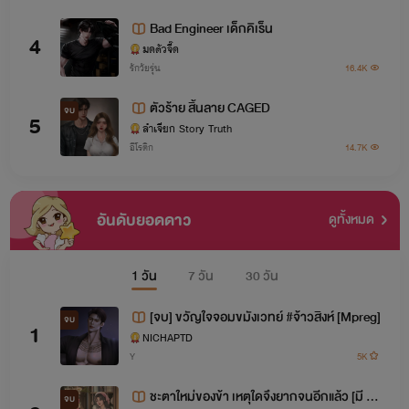
Bad Engineer เด็กคิเร็น
4
มดตัวจี๊ด
รักวัยรุ่น
16.4K
ตัวร้าย สิ้นลาย CAGED
จบ
5
ลำเจียก Story Truth
อีโรติก
14.7K
อันดับยอดดาว
ดูทั้งหมด
1 วัน
7 วัน
30 วัน
[จบ] ขวัญใจจอมขมังเวทย์ #จ้าวสิงห์ [Mpreg]
จบ
1
NICHAPTD
Y
5K
ชะตาใหม่ของข้า เหตุใดจึงยากจนอีกแล้ว [มี E-
จบ