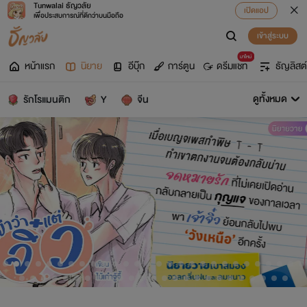
Tunwalai ธัญวลัย
เปิดแอป
เพื่อประสบการณ์ที่ดีกว่าบนมือถือ
เข้าสู่ระบบ
มาใหม่
หน้าแรก
นิยาย
อีบุ๊ก
การ์ตูน
ดรีมแชท
ธัญลิสต์
ดูทั้งหมด
รักโรแมนติก
Y
จีน