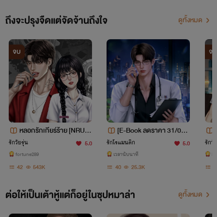
ถึงจะปรุงจืดแต่จัดจ้านถึงใจ
ดูทั้งหมด
จบ
จบ
หลอกรักเกียร์ร้าย [NRU E
[E-Book ลดราคา 31/05/
ngineer]
26 ]เขาบอกว่าเราเป็นแค่พี่
รักวัยรุ่น
รักโรแมนติก
รักวัย
5.0
5.0
น้อง (หมอโบ้หอนดัง)
fortune289
เวลานับนาที
Bl
42
543K
40
25.3K
3
ต่อให้เป็นเต้าหู้แต่ก็อยู่ในซุปหมาล่า
ดูทั้งหมด