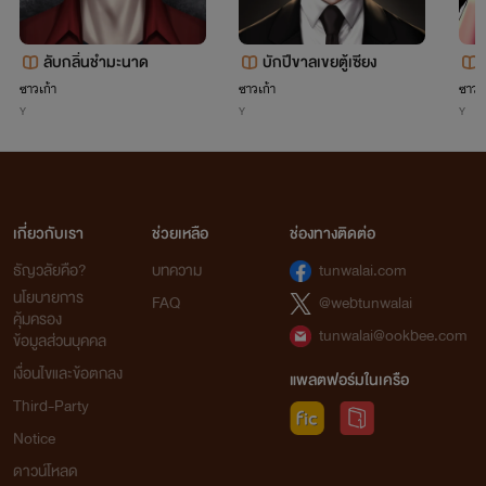
ลับกลิ่นชำมะนาด
บักปีขาลเขยตู้เซียง
ซาวเก้า
ซาวเก้า
ซาวเก
Y
Y
Y
เกี่ยวกับเรา
ช่วยเหลือ
ช่องทางติดต่อ
ธัญวลัยคือ?
บทความ
tunwalai.com
นโยบายการ
FAQ
@webtunwalai
คุ้มครอง
tunwalai@ookbee.com
ข้อมูลส่วนบุคคล
เงื่อนไขและข้อตกลง
แพลตฟอร์มในเครือ
Third-Party
Notice
ดาวน์โหลด