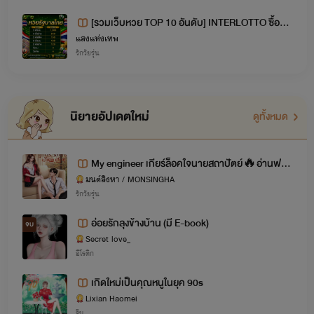
[รวมเว็บหวย TOP 10 อันดับ] INTERLOTTO ซื้อหว
แสงแห่งเทพ
ยออนไลน์เว็บไหนดี 2569 เว็บหวยออนไลน์ ซื้อหวยอ
รักวัยรุ่น
อนไลน์ จ่ายจริง
นิยายอัปเดตใหม่
ดูทั้งหมด
My engineer เกียร์ล็อคใจนายสถาปัตย์🔥อ่านฟรี
มนต์สิงหา / MONSINGHA
SET วิศวะสายมู เรื่องที่ 1 (แสงเหนือ+เอริน )
รักวัยรุ่น
อ่อยรักลุงข้างบ้าน (มี E-book)
จบ
Secret love_
อีโรติก
เกิดใหม่เป็นคุณหนูในยุค 90s
Lixian Haomei
จีน