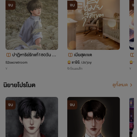
จบ
จบ
จบ
ปาฏิหาริย์รักแท้180วัน be
เมียสุดเขต
ginning at the end.
52secretroom
สามินี /Js'joy
นุ
Y
รักโรแมนติก
Y
นิยายโปรโมต
ดูทั้งหมด
จบ
จบ