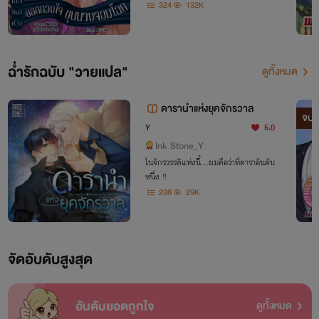
324
132K
ฉ่ำรักฉบับ "วายแปล"
ดูทั้งหมด
ดารานำแห่งยุคจักรวาล
จบ
Y
5.0
Ink Stone_Y
ในจักรวรรดิแห่งนี้...ผมคือว่าที่ดาราอันดับ
หนึ่ง !!
238
29K
จัดอับดับสูงสุด
อันดับยอดถูกใจ
ดูทั้งหมด