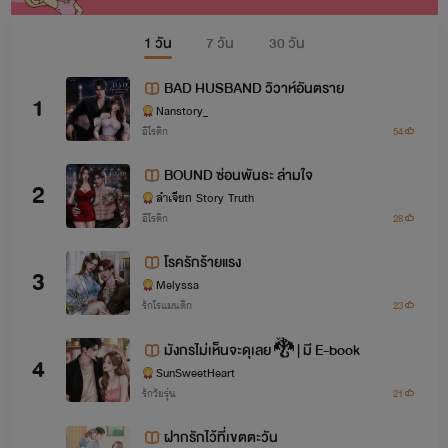
1 วัน
7 วัน
30 วัน
BAD HUSBAND วิวาห์อันตราย
1
Nanstory_
อีโรติก
54
BOUND ซ่อนพันธะ ล่ามใจ
2
ลำเจียก Story Truth
อีโรติก
28
โรครักร้ายแรง
3
Melyssa
รักโรแมนติก
23
มังกรไม่เห็นจะดุเลย 🐉 | มี E-book
4
SunSweetHeart
รักวัยรุ่น
21
ฝากรักไว้ที่เขตตะวัน