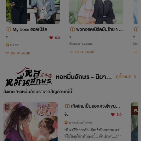
My Boss ฮอตเนิร์ด
พวกฮอตเนิร์ดมันร้าย Na
win x Chana
Y
Y
Y
5.0
ตังเมหน้าซอยสอง
Momo
RJ.Ms
72
58.4K
1
25
28.4K
หอหมื่นอักษร - นิยายจี
ดูทั้งหมด
น
สังเกต 'หอหมื่นอักษร' จากสัญลักษณ์นี้
เกิดใหม่เป็นยอดดวงใจขุนนา
จบ
งจอมโฉด
จีน
5.0
หอหมื่นอักษร
“หึ สตรีที่อยากปีนเตียงข้ามีมากมาย แต่
ที่รีบร้อนเรียกท่านพ่อนั้น เจ้าเป็นคนแรก”