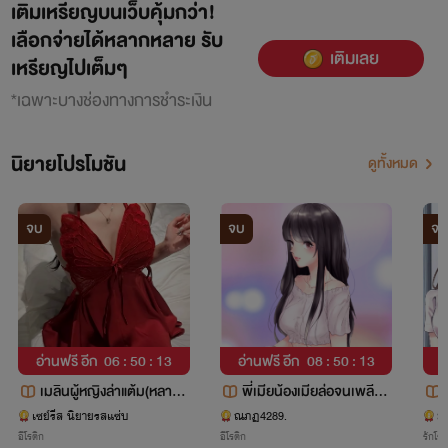
เติมเหรียญบนเว็บคุ้มกว่า!
เลือกจ่ายได้หลากหลาย รับ
เติมเลย
เหรียญไปเต็มๆ
*เฉพาะบางช่องทางการชำระเงิน
นิยายโปรโมชัน
ดูทั้งหมด
จบ
จบ
จบ
อ่านฟรี อีก
06 : 50 : 12
อ่านฟรี อีก
08 : 50 : 12
อ
เมลินผู้หญิงล่าแต้ม(หลายP
พี่เมียน้องเมียล่อจนเพลีย
รหัส56ขึ้นไปเท่านั้น)
🔞💦
เซย์รีส นิยายรสแซ่บ
ณภฏ4289.
มะ
อีโรติก
อีโรติก
รักโร