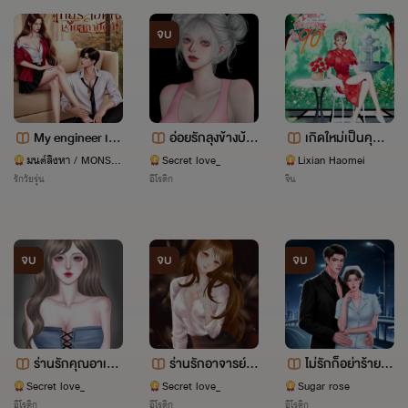
จบ
My engineer เกี
อ่อยรักลุงข้างบ้า
เกิดใหม่เป็นคุณห
ยร์ล็อคใจนายสถ
น (มี E-book)
นูในยุค 90s
มนต์สิงหา / MONSIN
Secret love_
Lixian Haomei
GHA
รักวัยรุ่น
อีโรติก
จีน
าปัตย์🔥อ่านฟรี
SET วิศวะสายมู เ
รื่องที่ 1 (แสงเหนือ
+เอริน )
จบ
จบ
จบ
ร่านรักคุณอาเขย
ร่านรักอาจารย์ส
ไม่รักก็อย่าร้าย (จ
(มีE-book)
าว (มี E-book )
บบริบูรณ์) มี E-b
Secret love_
Secret love_
Sugar rose
อีโรติก
อีโรติก
อีโรติก