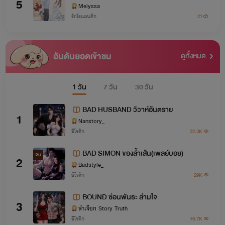
5
Melyssa
รักโรแมนติก
21
อันดับยอดเข้าชม
ดูทั้งหมด
1 วัน
7 วัน
30 วัน
BAD HUSBAND วิวาห์อันตราย
1
Nanstory_
อีโรติก
32.3K
BAD SIMON ของล้ำเส้น(เพลย์บอย)
จบ
2
Badstyle_
อีโรติก
29K
BOUND ซ่อนพันธะ ล่ามใจ
3
ลำเจียก Story Truth
อีโรติก
16.7K