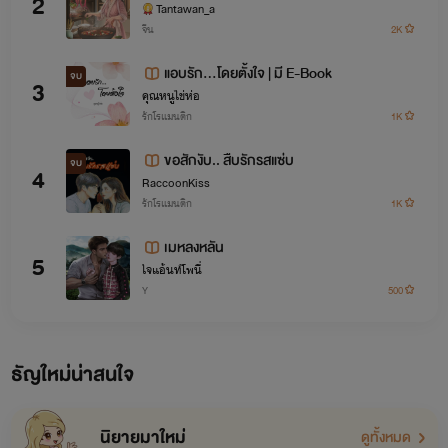
2
Tantawan_a
Book]
จีน
2K
แอบรัก...โดยตั้งใจ | มี E-Book
จบ
3
คุณหนูไข่ห่อ
รักโรแมนติก
1K
ขอสักงับ.. สืบรักรสแซ่บ
จบ
4
RaccoonKiss
รักโรแมนติก
1K
เมหลงหลัน
5
ไจแอ้นท์โพนี่
Y
500
ธัญใหม่น่าสนใจ
นิยายมาใหม่
ดูทั้งหมด