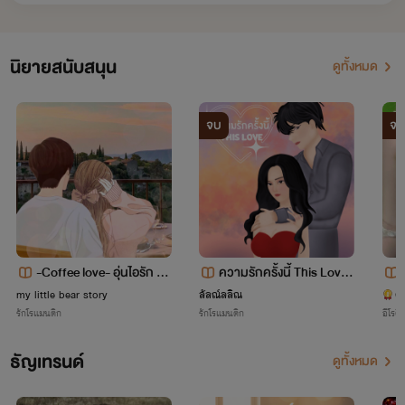
นิยายสนับสนุน
ดูทั้งหมด
จบ
จบ
-Coffee love- อุ่นไอรัก กลิ่
ความรักครั้งนี้ This Love
นกาแฟ
18+
my little bear story
ลัลณ์ลลิณ
คุ
รักโรแมนติก
รักโรแมนติก
อีโรติ
ธัญเทรนด์
ดูทั้งหมด