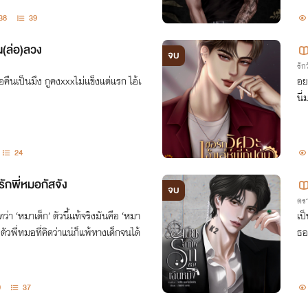
38
39
น(ล่อ)ลวง
จบ
รักว
เมื่อคืนเป็นมึง กูคงxxxไม่แข็งแต่แรก ไอ้เ
อย
นี่
24
ักพี่หมอกัสจัง
จบ
ดรา
ว่า ‘หมาเด็ก’ ตัวนี้แท้จริงมันคือ ‘หมา
เป
ะรู้ตัวพี่หมอที่คิดว่าแน่ก็แพ้ทางเด็กจนได้
ธออ
9
37