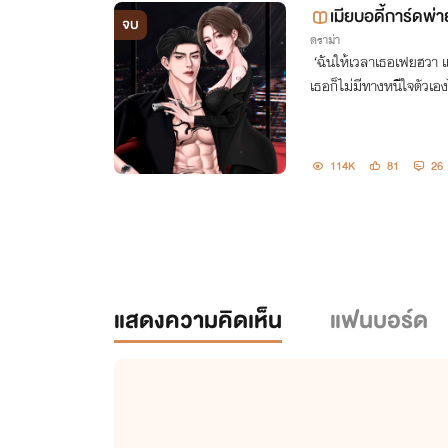
เมียบอดี้การ์ดพ่า
จบ
ดราม่า
‘ฉันให้เวลาเธอเฟยฮวา และ
เธอก็ไม่มีทางหนีใจตัวเอ
114K
81
26
แสดงความคิดเห็น
แฟนบอร์ด