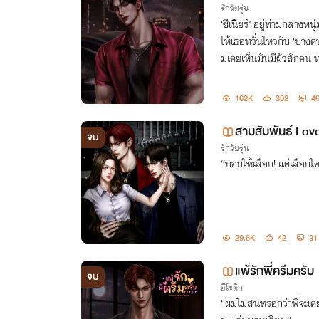
รักวัยรุ่น
‘ซีเนียร์’ อยู่ท่ามกลางหน
ให้เธอหวั่นไหวกับ ‘บางคน’
ม่เคยเห็นมันมีผัวสักคน 
162K
302
4
สามสัมพันธ์ Lov
จบ
รักวัยรุ่น
“บอกให้เลือก! แค่เลือก
29.6K
42
31
แพ้รักพี่ครีมครับ
จบ
อีโรติก
“ผมไม่สนหรอกว่าพี่จะเคย