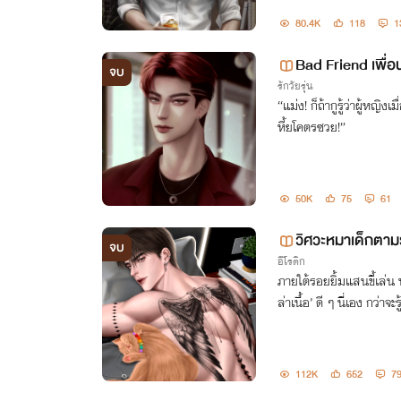
80.4K
118
1
Bad Friend เพื่อ
จบ
รักวัยรุ่น
“แม่ง! ก็ถ้ากูรู้ว่าผู้หญิง
หี้ยโคตรซวย!”
50K
75
61
วิศวะหมาเด็กตามร
จบ
อีโรติก
ภายใต้รอยยิ้มแสนขี้เล่น ท
ล่าเนื้อ’ ดี ๆ นี่เอง กว่าจ
112K
652
7