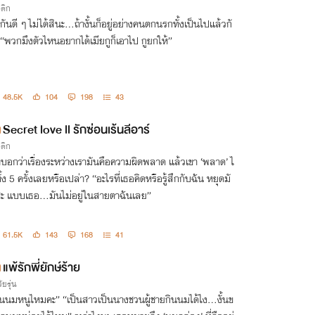
รติก
่กันดี ๆ ไม่ได้สินะ...ถ้างั้นก็อยู่อย่างคนตกนรกทั้งเป็นไปแล้วกั
 “พวกมึงตัวไหนอยากได้เมียกูก็เอาไป กูยกให้”
48.5K
104
198
43
Secret love ll รักซ่อนเร้นลีอาร์
รติก
าบอกว่าเรื่องระหว่างเรามันคือความผิดพลาด แล้วเขา ‘พลาด’ ไ
ั้ง 5 ครั้งเลยหรือเปล่า? “อะไรที่เธอคิดหรือรู้สึกกับฉัน หยุดมั
ะ แบบเธอ...มันไม่อยู่ในสายตาฉันเลย”
61.5K
143
168
41
แพ้รักพี่ยักษ์ร้าย
ัยรุ่น
ินนมหนูไหมคะ” “เป็นสาวเป็นนางชวนผู้ชายกินนมได้ไง...งั้นข