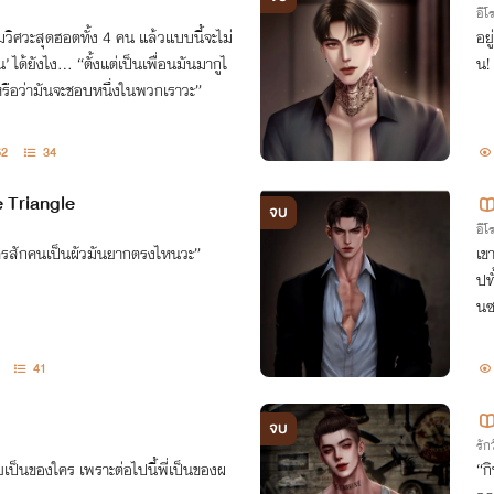
อีโ
ุ่มวิศวะสุดฮอตทั้ง 4 คน แล้วแบบนี้จะไม่
อยู
 ได้ยังไง... “ตั้งแต่เป็นเพื่อนมันมากูไ
น!
หรือว่ามันจะชอบหนึ่งในพวกเราวะ”
62
34
e Triangle
จบ
อีโ
ใครสักคนเป็นผัวมันยากตรงไหนวะ”
เข
ปท
นซ
41
จบ
รักว
เป็นของใคร เพราะต่อไปนี้พี่เป็นของผ
“ก