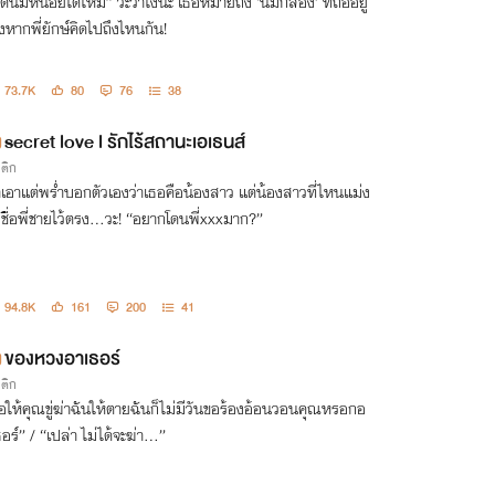
ูดนมหน่อยได้ไหม” วะว่าไงนะ เธอหมายถึง ‘นมกล่อง’ ที่ถืออยู่
างหากพี่ยักษ์คิดไปถึงไหนกัน!
73.7K
80
76
38
secret love l รักไร้สถานะเอเธนส์
รติก
าเอาแต่พร่ำบอกตัวเองว่าเธอคือน้องสาว แต่น้องสาวที่ไหนแม่ง
กชื่อพี่ชายไว้ตรง...วะ! “อยากโดนพี่xxxมาก?”
94.8K
161
200
41
ของหวงอาเธอร์
รติก
่อให้คุณขู่ฆ่าฉันให้ตายฉันก็ไม่มีวันขอร้องอ้อนวอนคุณหรอกอ
อร์” / “เปล่า ไม่ได้จะฆ่า...”