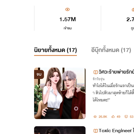
1.57M
2.
เข้าชม
ถู
นิยายทั้งหมด (
17
)
อีบุ๊กทั้งหมด (
17
)
วิศวะร้ายพ่ายรักย
จบ
รักวัยรุ่น
ทำไงได้ในเมื่อรักแรกเป็นเ
า ติวไปติวมาสุดท้ายก็ได้ต
ได้ไหมคะ!”
26.8K
49
53
Toxic Engineer ไซ