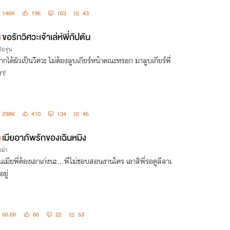
146K
196
163
43
ขอรักวิศวะเจ้าเล่ห์พี่กัปตัน
ัยรุ่น
ากได้ผัวเป็นวิศวะ ไม่ต้องลูบเกียร์หน้าคณะหรอก มาลูบเกียร์พี่
มา!
298K
410
134
45
เมียอาภัพรักของเฉินหมิง
ม่า
็นเมียพี่ต้องเอาเก่งนะ…พี่ไม่ชอบสอนงานใคร เอาสิพี่รอดูลีลาเ
ยู่
56.6K
66
22
53