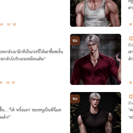
อด
ต่
54
32
จบ
อีโ
ี ไหงกลับมาอีกทีเป็นกะXรี่ให้เขาซื้อซะงั้น
เข
ันจะกลับไปรักเธอเหมือนเดิม”
สั
38
37
จบ
อีโ
ชิ้น…“ให้ ‘ครั้งแรก’ ของหนูเป็นพี่นี่แห
“ต
นแล้ว!”
าเธ