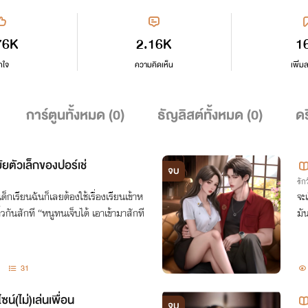
76K
2.16K
1
กใจ
ความคิดเห็น
เพิ่ม
การ์ตูนทั้งหมด (
0
)
ธัญลิสต์ทั้งหมด (
0
)
ดร
ัยตัวเล็กของปอร์เช่
จบ
รักว
ด็กเรียนฉันก็เลยต้องใช้เรื่องเรียนเข้าห
จะ
ิ้วกันสักที “หนูทนเจ็บได้ เอาเข้ามาสักที
มัน
31
น์(ไม่)เล่นเพื่อน
จบ