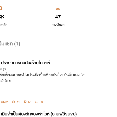
6K
47
ลงคลัง
ดาวน์โหลด
ีมแชท (
1
)
ปรารถนารักวิศวะร้ายโนอาห์
ัยรุ่น
เรียกร้องสถานะทำไม ในเมื่อเป็นเพื่อนกันก็เอากันได้ แถม ‘เอา
ส์’ ด้วย!
31.9K
41
68
30
เมียจำเป็นต้องรักของฟาโรห์ (อ่านฟรีจนจบ)