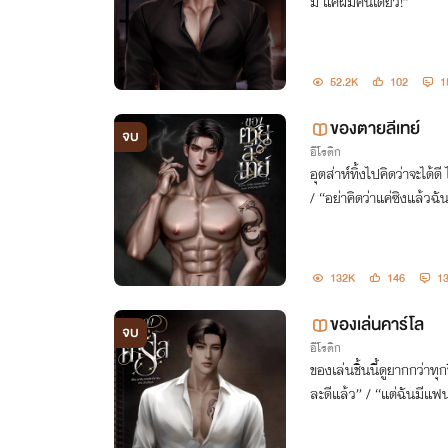
ม แค่ผมคนเดียว!”
52.2K
102
1
ของตายลีเทย์
จบ
อีโรติก
อุตส่าห์ทิ้งไปคิดว่าจะได้ด
/ “อย่าคิดว่าแค่ซิงแล้วฉ
132K
146
1
ของเล่นคาร์โล
จบ
อีโรติก
ของเล่นชิ้นนี้ดูยากกว่าทุก
ละดีแล้ว” / “แต่ฉันมีแฟ