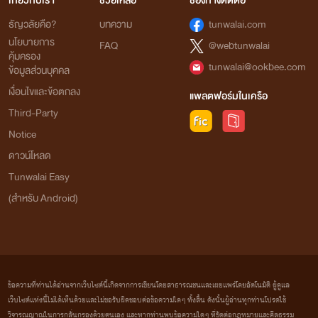
เกี่ยวกับเรา
ช่วยเหลือ
ช่องทางติดต่อ
ธัญวลัยคือ?
บทความ
tunwalai.com
นโยบายการ
FAQ
@webtunwalai
คุ้มครอง
tunwalai@ookbee.com
ข้อมูลส่วนบุคคล
เงื่อนไขและข้อตกลง
แพลตฟอร์มในเครือ
Third-Party
Notice
ดาวน์โหลด
Tunwalai Easy
(สำหรับ Android)
ข้อความที่ท่านได้อ่านจากเว็บไซต์นี้เกิดจากการเขียนโดยสาธารณชนและเผยแพร่โดยอัตโนมัติ ผู้ดูแล
เว็บไซต์แห่งนี้ไม่ได้เห็นด้วยและไม่ขอรับผิดชอบต่อข้อความใดๆ ทั้งสิ้น ดังนั้นผู้อ่านทุกท่านโปรดใช้
วิจารณญาณในการกลั่นกรองด้วยตนเอง และหากท่านพบข้อความใดๆ ที่ขัดต่อกฎหมายและศีลธรรม