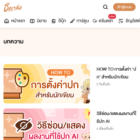
เข้าสู่ระบบ
มาใหม่
หน้าแรก
นิยาย
อีบุ๊ก
การ์ตูน
ดรีมแชท
ธัญลิสต์
บทความ
HOW TO การตั้งค่า ‘ป
ก’ สำหรับนักเขียน
2 วันที่แล้ว
วิธีซ่อน/แสดงผลงานที่ใ
ช้ปก AI
4 เดือนที่แล้ว