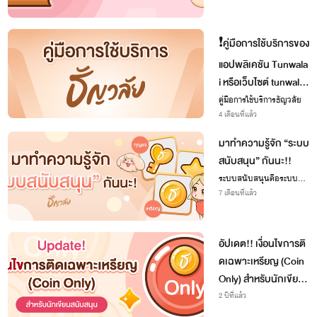
❗️คู่มือการใช้บริการของ
แอปพลิเคชัน Tunwala
i หรือเว็บไซต์ tunwalai.
com และการดำเนินกา
คู่มือการใช้บริการธัญวลัย
4 เดือนที่แล้ว
รเมื่อพบเจอการกระทำ
ความผิด
มาทำความรู้จัก “ระบบ
สนับสนุน” กันนะ!!
ระบบสนับสนุนคือระบบที่ว่
าด้วยการให้กำลังใจนักเขีย
7 เดือนที่แล้ว
นแบบเป็นรูปธรรมมากขึ้น
โดยมอบกำลังใจผ่านการให้
ดาว กุญแจ และเหรียญ แก่
อัปเดต!! เงื่อนไขการติ
นักเขียน
ดเฉพาะเหรียญ (Coin
Only) สำหรับนักเขียน
สนับสนุน
2 ปีที่แล้ว