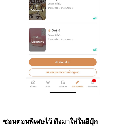
ซ่อนตอนพิเศษไว้ ดึงมาใส่ในอีบุ๊ก