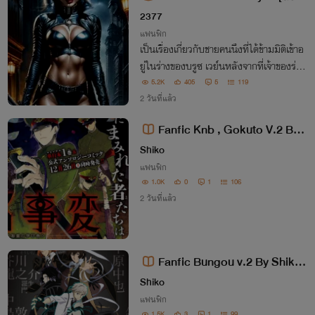
ยแปล]
2377
แฟนฟิก
เป็นเรื่องเกี่ยวกับชายคนนึงที่ได้ข้ามมิติเข้าอ
ยู่ในร่างของบรูซ เวย์นหลังจากที่เจ้าของร่างเ
ดิมได้ถูกฆ่าตายไปพร้อมกับพ่อแม่ของเขา
5.2K
405
5
119
2 วันที่แล้ว
Fanfic Knb , Gokuto V.2 By
Shiko Akaki
Shiko
แฟนฟิก
1.0K
0
1
106
2 วันที่แล้ว
Fanfic Bungou v.2 By Shiko
Akaki
Shiko
แฟนฟิก
1.5K
3
1
99