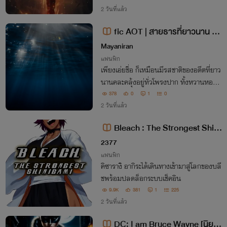
ชายยากจนบนท้องถนน
2 วันที่แล้ว
fic AOT | สายธารที่ยาวนาน Le
vi x Eren
Mayaniran
แฟนฟิก
เพียงเอ่ยชื่อ ก็เหมือนมีรสชาติของอดีตที่ยาว
นานคละคลุ้งอยู่ทั่วโพรงปาก ทั้งหวานหอมแ
ละฝืดขม
378
0
1
0
2 วันที่แล้ว
Bleach : The Strongest Shini
gami [นิยายแปล]
2377
แฟนฟิก
คิซารางิ อากิระได้เดินทางเข้ามาสู่โลกของบลี
ชพร้อมปลดล็อกระบบเช็คอิน
9.9K
381
1
225
2 วันที่แล้ว
DC: I am Bruce Wayne [นิยา