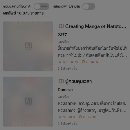
ซ่อนผลงานที่ใช้ปก AI
แสดงเฉพาะโปรโมชัน
ผลลัพธ์
10,875
รายการ
Creating Manga of Naruto in
Ninjas World Become my Ultima
2377
te Goal! [นิยายแปล]
แฟนฟิก
งั้นนายกำลังบอกว่าฉันเลือกโลกวันพีชไม่ได้เ
หรอ ? ทำไมล่ะ ? ฉันเคยเลือกมันไปแล้วใน
ชาติที่แล้วหรือไง ? แล้วมันเกี่ยวอะไรกับฉัน
197
16
0
12
ตอนนี้ ? เอาล่ะ...ก็ได้ ตราบใดที่นายช่วยฉัน
3 ชั่วโมงที่แล้ว
ออกจากคุกบ้าๆนี่ได้ ฉันจะเลือก...
ผู้ควบคุมเวลา
Dumeza
แฟนฟิก
พระเอกเทพ, ควบคุมเวลา, เดินทางข้ามโลก,
พระเอกเก่ง, บู๊ล้างผลาญ, นารูโตะ, วันพีช, บ
รีช, เฟรี่เทล, พระเอกเทพทรู, พระเอกOP
74
0
0
50
3 ชั่วโมงที่แล้ว