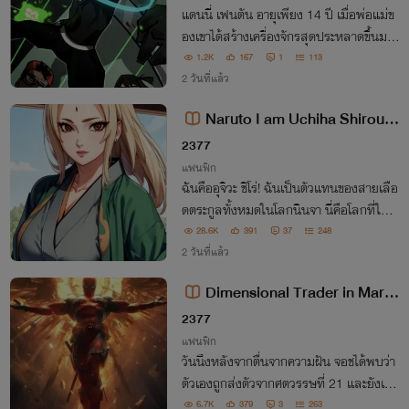
แดนนี่ เฟนตัน อายุเพียง 14 ปี เมื่อพ่อแม่ข
องเขาได้สร้างเครื่องจักรสุดประหลาดขึ้นมา
มันถูกออกแบบมาเพื่อมองเห็นโลกที่ไม่เคยเ
1.2K
167
1
113
ห็นมาก่อน...
2 วันที่แล้ว
Naruto I am Uchiha Shirou
[นิยายแปล]
2377
แฟนฟิก
ฉันคืออุจิวะ ชิโร่! ฉันเป็นตัวแทนของสายเลือ
ดตระกูลทั้งหมดในโลกนินจา นี่คือโลกที่ให้ค
วามสำคัญกับพลังของสายเลือด!
28.6K
391
37
248
2 วันที่แล้ว
Dimensional Trader in Marve
l [นิยายแปล]
2377
แฟนฟิก
วันนึงหลังจากตื่นจากความฝัน จอชได้พบว่า
ตัวเองถูกส่งตัวจากศตวรรษที่ 21 และยังเป็
นที่ชิคาโกในปี 1943 และเขาได้กลายเป็นเด็ก
6.7K
379
3
263