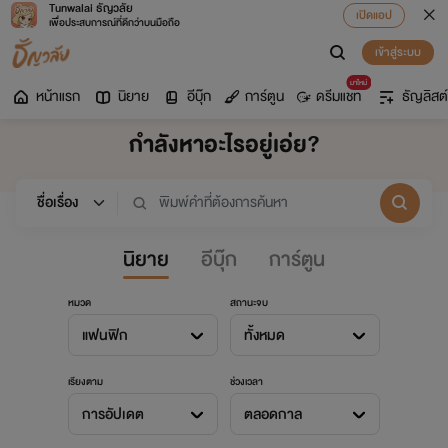
Tunwalai ธัญวลัย
เปิดแอป
เพื่อประสบการณ์ที่ดีกว่าบนมือถือ
เข้าสู่ระบบ
มาใหม่
หน้าแรก
นิยาย
อีบุ๊ก
การ์ตูน
ดรีมแชท
ธัญลิสต์
กำลังหาอะไรอยู่เอ่ย?
นิยาย
อีบุ๊ก
การ์ตูน
หมวด
สถานะจบ
แฟนฟิก
ทั้งหมด
เรียงตาม
ช่วงเวลา
การอัปเดต
ตลอดกาล