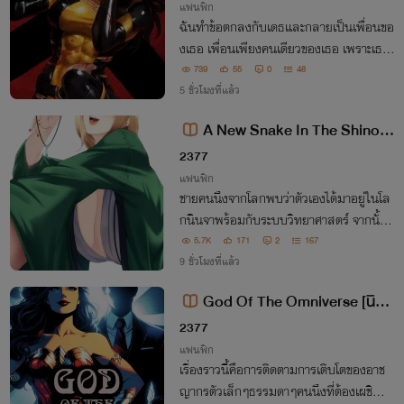
แฟนฟิก
ฉันทำข้อตกลงกับเดธและกลายเป็นเพื่อนขอ
งเธอ เพื่อนเพียงคนเดียวของเธอ เพราะเธอ
ค่อนข้างโดดเดี่ยว
739
55
0
48
5 ชั่วโมงที่แล้ว
A New Snake In The Shinobi
World [นิยายแปล]
2377
แฟนฟิก
ชายคนนึงจากโลกพบว่าตัวเองได้มาอยู่ในโล
กนินจาพร้อมกับระบบวิทยาศาสตร์ จากนั้นเ
ป็นต้นมาเขาได้ค้นคว้าวิจัยทางวิทยาศาสตร์ที่
5.7K
171
2
167
ล้ำหน้ากว่ายุคสมัยปัจจุบัน
9 ชั่วโมงที่แล้ว
God Of The Omniverse [นิยา
ยแปล]
2377
แฟนฟิก
เรื่องราวนี้คือการติดตามการเติบโตของอาช
ญากรตัวเล็กๆธรรมดาๆคนนึงที่ต้องเผชิญกั