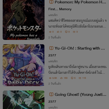
Pokemon: My Pokemon Has
a Tailed Beast Template ( โปเกม
First... Memory
อนของฉันมีเทมเพลตสัตว์หาง )
แฟนฟิก
แซมคิดว่าชีวิตของเขาสมบูรณ์แบบอยู่แล้ว จ
นกระทั่งเขาได้ทะลุมิติไปยังโลกโปเกมอนอย่า
งกะทันหัน ในโลกที่เทรนเนอร์ครองอำนาจสู
0
0
0
3
งสุดและความแข็งแกร่งเป็นตัวกำหนดสถาน
2 วันที่แล้ว
ะ....เขาจะใช้โอกาสที่สองนี้อย่างไร....
Yu-Gi-Oh! : Starting with a
Dark Deck [นิยายแปล]
2377
แฟนฟิก
ยูเฟิงเดินทางมาถึงโลกคู่ขนาน เมื่อเขาลงทะเ
บียนเข้าโลกเขาก็ได้รับเด็คดาร์คโกสต์ ในโลก
นี้ ทุกอย่างตัดสินด้วยการดูเอล
3.5K
150
5
115
2 วันที่แล้ว
Going Ghost! (Young Justic
e) [นิยายแปล]
2377
แฟนฟิก