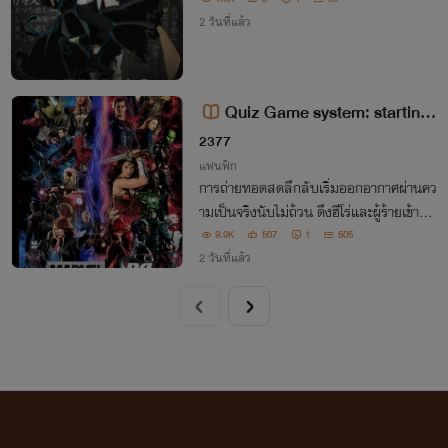
2 วันที่แล้ว
Quiz Game system: starting
from Marvel Universe [นิยายแปล]
2377
แฟนฟิก
การถ่ายทอดสดลึกลับเริ่มออกอากาศผ่านคว
ามเป็นจริงนับไม่ถ้วน ดึงฮีโร่และผู้ร้ายเข้าสู่เ
กมตอบคำถามสุดอันตราย ทุกคำถามมีพลัง
9.9K
507
1
505
ที่จะเปลี่ยนโชคชะตาได้ คำถามแรกดูเหมือนจ
2 วันที่แล้ว
ะง่ายๆเช่น "ไอรอนแมนคือใคร"