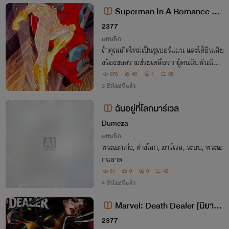
Superman In A Romance Ani
me [นิยายแปล]
2377
แฟนฟิก
ถ้าคุณเกิดใหม่เป็นซูเปอร์แมน และได้ยินเสีย
งร้องขอความช่วยเหลือจากผู้คนนับพันนับล้
านทุกวัน คุณจะเพิกเฉยหรือจะลุกขึ้นมาเผชิ
673
40
1
38
ญกับภารกิจนี้ทั้งที่รู้ว่าจะมีอุปสรรคมากมาย
3 ชั่วโมงที่แล้ว
รออยู่ข้างหน้า ?
ฉันอยู่ที่โลกมาร์เวล
Dumeza
แฟนฟิก
พระเอกเก่ง, ต่างโลก, มาร์เวล, ระบบ, พระเอ
กฉลาด
61
0
0
40
4 ชั่วโมงที่แล้ว
Marvel: Death Dealer [นิยายแ
ปล]
2377