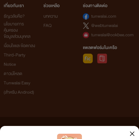
เกี่ยวกับเรา
ช่วยเหลือ
ช่องทางติดต่อ
ธัญวลัยคือ?
บทความ
tunwalai.com
นโยบายการ
FAQ
@webtunwalai
คุ้มครอง
tunwalai@ookbee.com
ข้อมูลส่วนบุคคล
เงื่อนไขและข้อตกลง
แพลตฟอร์มในเครือ
Third-Party
Notice
ดาวน์โหลด
Tunwalai Easy
(สำหรับ Android)
ข้อความที่ท่านได้อ่านจากเว็บไซต์นี้เกิดจากการเขียนโดยสาธารณชนและเผยแพร่โดยอัตโนมัติ ผู้ดูแล
เว็บไซต์แห่งนี้ไม่ได้เห็นด้วยและไม่ขอรับผิดชอบต่อข้อความใดๆ ทั้งสิ้น ดังนั้นผู้อ่านทุกท่านโปรดใช้