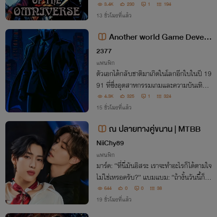
บอุปสรรคมากมายมาตลอดชีวิต แต่แล้วเมื่อ
3.4K
230
1
194
ทุกอย่างดูเหมือนจะจบลง เขากลับได้รับพลัง
13 ชั่วโมงที่แล้ว
ที่จะพลิกชีวิตตัวเอง
Another world Game Develo
pers in Japan's 1991 [นิยายแปล]
2377
แฟนฟิก
ตัวเอกได้กลับชาติมาเกิดในโลกอีกใบในปี 19
91 ที่ซึ่งอุตสาหกรรมเกมและความบันเทิงเป็
นเหมือนช่วงต้นยุค 1980
4.3K
325
1
324
15 ชั่วโมงที่แล้ว
ณ ปลายทางคู่ขนาน | MTBB
NiiChy89
แฟนฟิก
มาร์ค: “ที่นี่มันอิสระ เราจะทำอะไรก็ได้ตามใจ
ไม่ใช่เหรอครับ?” แบมแบม: “ถ้างั้นวันนี้ก็จะ
เป็นวันสุดท้ายที่คุณจะได้สัมผัสกับคำว่าอิสร
644
0
0
38
ะ เพราะผมจะทำให้ต่อจากนี้ คุณต้องรอผม ม
19 ชั่วโมงที่แล้ว
องหาผมแค่คนเดียวเท่านั้น"