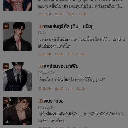
ตอย่างเดซี่จะไม่กล้า แต่แค่ขอไอจีเอง ทำไมเธอถึงมาตื่นที่
ห้องของเขาได้ละ
10.5K
49
16
49
ของเล่นภูริทัต (ภีม - หนึ่ง)
จบ
อีโรติก
"เธอเสนอตัวให้ฉันเอง เพราะฉะนั้นจำใส่หัวไว้... เธอเป็น
ได้แค่ของตายเท่านั้น"
1.65K
26
1
26
จุดอ่อนของมาเฟีย
จบ
รักโรแมนติก
“คิดจะไปจากฉัน ก็เอาไปแค่ร่างไร้วิญญาณ”
3.83K
30
1
24
พิษรักอวัช
จบ
รักโรแมนติก
"หน้าที่ของเธอคือรับใช้ฉัน... ไม่ว่าฉันจะสั่งให้ทำอะไร ห
รือ 'ท่า' ไหนก็ตาม"