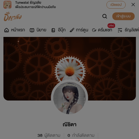
Tunwalai ธัญวลัย
เปิดแอป
เพื่อประสบการณ์ที่ดีกว่าบนมือถือ
เข้าสู่ระบบ
มาใหม่
หน้าแรก
นิยาย
อีบุ๊ก
การ์ตูน
ดรีมแชท
ธัญลิสต์
ณิชิตา
38
ผู้ติดตาม
0
กำลังติดตาม