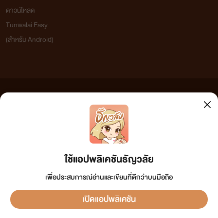
ดาวน์โหลด
Tunwalai Easy
(สำหรับ Android)
ข้อความที่ท่านได้อ่านจากเว็บไซต์นี้เกิดจากการเขียนโดยสาธารณชนและเผยแพร่โดยอัตโนมัติ ผู้ดูแล
เว็บไซต์แห่งนี้ไม่ได้เห็นด้วยและไม่ขอรับผิดชอบต่อข้อความใดๆ ทั้งสิ้น ดังนั้นผู้อ่านทุกท่านโปรดใช้
วิจารณญาณในการกลั่นกรองด้วยตนเอง และหากท่านพบข้อความใดๆ ที่ขัดต่อกฎหมายและศีลธรรม
กรุณาแจ้งมาที่
tunwalai@ookbee.com
เพื่อทีมงานจะได้ดำเนินการในทันที ทั้งนี้ ทางเว็บไซต์ขอสงวน
ลิขสิทธิ์ตามพระราชบัญญัติลิขสิทธิ์ (ฉบับเพิ่มเติม) พ.ศ.2558
ใช้แอปพลิเคชันธัญวลัย
เพื่อประสบการณ์อ่านและเขียนที่ดีกว่าบนมือถือ
เปิดแอปพลิเคชัน