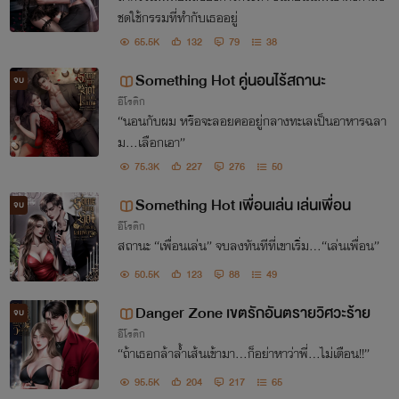
ชดใช้กรรมที่ทำกับเธออยู่
65.5K
132
79
38
Something Hot คู่นอนไร้สถานะ
จบ
อีโรติก
“นอนกับผม หรือจะลอยคออยู่กลางทะเลเป็นอาหารฉลา
ม...เลือกเอา”
75.3K
227
276
50
Something Hot เพื่อนเล่น เล่นเพื่อน
จบ
อีโรติก
สถานะ “เพื่อนเล่น” จบลงทันทีที่เขาเริ่ม...“เล่นเพื่อน”
50.5K
123
88
49
Danger Zone เขตรักอันตรายวิศวะร้าย
จบ
อีโรติก
“ถ้าเธอกล้าล้ำเส้นเข้ามา...ก็อย่าหาว่าพี่...ไม่เตือน!!”
95.5K
204
217
65