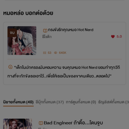
หมอหล่อ บอกต่อด้วย
กรงขังรักคุณหมอ Hot Nerd
จบ
5.0
อีโรติก
53
645K
“เด็กในปกครองมันหอมหวาน จนคุณหมอ Hot Nerd ยอมทำทุกวิถี
ทางที่จะกักขังเธอเอาไว้..เพื่อให้เธอเป็นของเขาคนเดียว..ตลอดไป”
นิยายทั้งหมด (
40
)
อีบุ๊กทั้งหมด (
37
)
การ์ตูนทั้งหมด (
0
)
ธัญลิสต์ทั้งหมด (
3
Bad Engineer ถ้าดื้อ...โดนจูบ