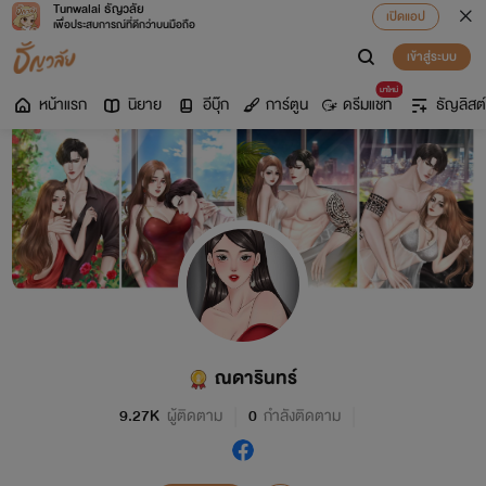
Tunwalai ธัญวลัย
เปิดแอป
เพื่อประสบการณ์ที่ดีกว่าบนมือถือ
เข้าสู่ระบบ
มาใหม่
หน้าแรก
นิยาย
อีบุ๊ก
การ์ตูน
ดรีมแชท
ธัญลิสต์
ณดารินทร์
9.27K
ผู้ติดตาม
0
กำลังติดตาม