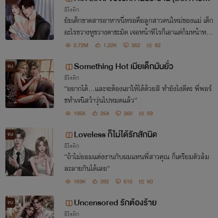
อีโรติก
มาเฟีย)
ยัยเด็กขาดสารอาหารนี่หรอคือลูกสาวคนใหม่ของแม่ เด็ก
อะไรขวางหูขวางตาชะมัด เจอหน้าทีไรก็เอาแต่ก้มหน้าหล
บตา..แต่ทำไมยัยเด็กนี่ถึงสวยวันสวยคืน..ถ้าเขาแอบกินเด็
2.72M
1.22K
362
82
กของแม่ จะผิดไหม
Something Hot เมียเด็กมันยั่ว
จบ
อีโรติก
“อยากได้...และจะต้องเอาให้ได้ด้วยสิ ทำยังไงดีคะ พี่พอร์
ชทำเจนิสว้าวุ่นไปหมดแล้ว”
195K
254
360
59
Loveless ก็ไม่ได้รักสักนิด
จบ
อีโรติก
“ถ้าไม่ยอมแต่งงานกับผมแทนพี่สาวคุณ ก็เตรียมตัวล้ม
ละลายกันได้เลย”
169K
392
616
60
Uncensored รักต้องร้าย
จบ
อีโรติก