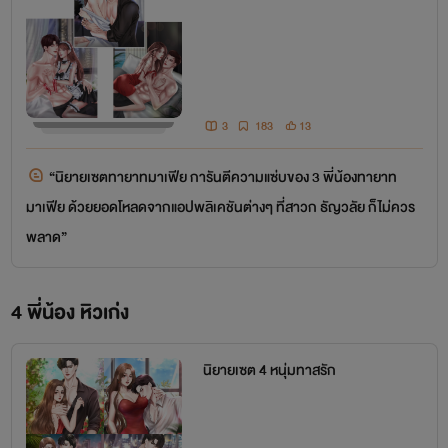
3
183
13
“นิยายเซตทายาทมาเฟีย การันตีความแซ่บของ 3 พี่น้องทายาท
มาเฟีย ด้วยยอดโหลดจากแอปพลิเคชันต่างๆ ที่สาวก ธัญวลัย ก็ไม่ควร
Facebook Fanpage : ณดารินทร์ นักเขียน
พลาด”
Facebook (ส่วนตัวของไรท์) : ณดารินทร์ นามปากกา
4 พี่น้อง หิวเก่ง
นิยายเซต 4 หนุ่มทาสรัก