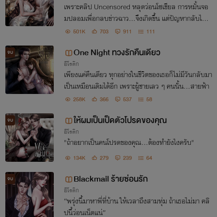
เพราะคลิป Uncensored หลุดว่อนโซเชียล การหมั้นจอ
มปลอมเพื่อกลบข่าวฉาว…จึงเกิดขึ้น แต่ปัญหากลับไม่จ
บอย่างที่คิด เมื่อคนรักตัวจริงของเธอ…ดันโผล่มาทวง “ข
501K
703
911
111
องรัก” คืน
One Night ทวงรักคืนเดียว
จบ
อีโรติก
เพียงแค่คืนเดียว ทุกอย่างในชีวิตของเธอก็ไม่มีวันกลับมา
เป็นเหมือนเดิมได้อีก เพราะผู้ชายเลว ๆ คนนั้น...สายฟ้า
258K
366
537
58
ให้ผมเป็นเป็ดตัวโปรดของคุณ
จบ
อีโรติก
"ถ้าอยากเป็นคนโปรดของคุณ...ต้องทำยังไงครับ"
134K
279
239
64
Blackmail ร้ายซ่อนรัก
จบ
อีโรติก
“พรุ่งนี้มาหาพี่ที่บ้าน ให้เวลาถึงสามทุ่ม ถ้าเธอไม่มา คลิ
ปนี้ว่อนเน็ตแน่”