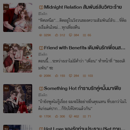
Midnight Relation สัมพันธ์ลับวิศวะร้าย
จบ
อีโรติก
“ทิศเหนือ”...ติดอยู่ในวังวนของความสัมพันธ์ลับ...ที่ต้อ
งเริ่มต้นใหม่...ทุกเที่ยงคืน
329K
312
384
65
Friend with Benefits เดิมพันรักเพื่อนสนิ
จบ
อีโรติก
ท
ตอนนี้...ระหว่างเราไม่มีคำว่า “เพื่อน” ทำหน้าที่ “ของเดิ
มพัน” ซะ
208K
193
284
103
Something Hot กำราบรักคู่หมั้นมาเฟีย
จบ
อีโรติก
“ถ้ายังพูดไม่รู้เรื่อง ผมจะใช้อย่างอื่นคุยแทน ที่บอกว่าไม่ไ
ด้เก่งแต่ปาก...ก็รับให้ไหวแล้วกัน”
170K
306
462
71
Hot Love ของรักท่านประธาน (Set ทายาท
จบ