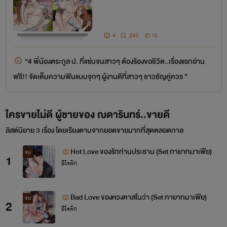
4
243
15
“4 พี่น้องตระกูล ป. ที่แซ่บจนสาวๆ ต้องร้องขอชีวิต..เรื่องแรกอ่าน
ฟรี!! จัดเต็มความฟินแบบจุกๆ ผู้งานดีที่สาวๆ ชาวธัญคู่ควร ”
ใครขายไม่ดี ผู้ชายของ ณดารินทร์..ขายดี
ลิสต์นิยาย 3 เรื่อง โดยเรียงตามจากยอดขายมากที่สุดตลอดกาล
Hot Love ของรักท่านประธาน (Set ทายาทมาเฟีย)
จบ
1
อีโรติก
Bad Love ของหวงคาสโนว่า (Set ทายาทมาเฟีย)
จบ
2
อีโรติก