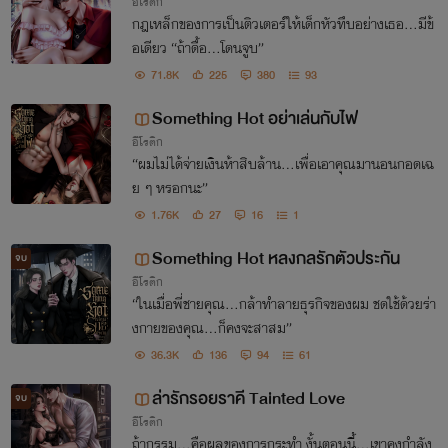
อีโรติก
กฎเหล็กของการเป็นติวเตอร์ให้เด็กหัวทึบอย่างเธอ...มีข้
อเดียว “ถ้าดื้อ...โดนจูบ”
71.8K
225
380
93
Something Hot อย่าเล่นกับไฟ
อีโรติก
“ผมไม่ได้จ่ายเงินห้าสิบล้าน...เพื่อเอาคุณมานอนกอดเฉ
ย ๆ หรอกนะ”
1.76K
27
16
1
Something Hot หลงกลรักตัวประกัน
จบ
อีโรติก
“ในเมื่อพี่ชายคุณ...กล้าทำลายธุรกิจของผม ชดใช้ด้วยร่า
งกายของคุณ...ก็คงจะสาสม”
36.3K
136
94
61
ล่ารักรอยราคี Tainted Love
จบ
อีโรติก
ถ้ากรรม...คือผลของการกระทำ งั้นตอนนี้...เขาคงกำลัง