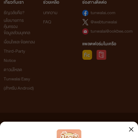
เกี่ยวกับเรา
ช่วยเหลือ
ช่องทางติดต่อ
ธัญวลัยคือ?
บทความ
tunwalai.com
นโยบายการ
FAQ
@webtunwalai
คุ้มครอง
tunwalai@ookbee.com
ข้อมูลส่วนบุคคล
เงื่อนไขและข้อตกลง
แพลตฟอร์มในเครือ
Third-Party
Notice
ดาวน์โหลด
Tunwalai Easy
(สำหรับ Android)
ข้อความที่ท่านได้อ่านจากเว็บไซต์นี้เกิดจากการเขียนโดยสาธารณชนและเผยแพร่โดยอัตโนมัติ ผู้ดูแล
เว็บไซต์แห่งนี้ไม่ได้เห็นด้วยและไม่ขอรับผิดชอบต่อข้อความใดๆ ทั้งสิ้น ดังนั้นผู้อ่านทุกท่านโปรดใช้