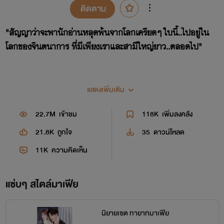
ติดตาม
"สัญญาว่าจะพานักอ่านหลุดพ้นจากโลกเครียดๆ ใบนี้..ไปอยู่ใน
โลกของจินตนาการ ที่มีเพียงเราและสามีใหญ่ยาว..ตลอดไป"
แสดงเพิ่มเติม
ติดตามนิยายเรื่องใหม่ หรือโปรโมชัน e-book ได้ที่
22.7M
เข้าชม
118K
เพิ่มลงคลัง
TikTok : Nadarin_writer
21.8K
ถูกใจ
35
ดาวน์โหลด
11K
ความคิดเห็น
แซ่บๆ สไตล์มาเฟีย
นิยายเซต ทายาทมาเฟีย