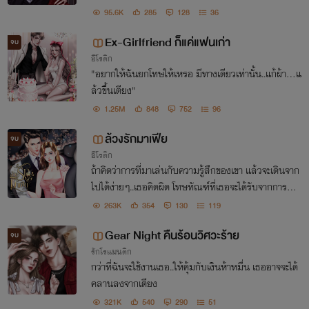
95.6K
285
128
36
Ex-Girlfriend ก็แค่แฟนเก่า
จบ
อีโรติก
"อยากให้ฉันยกโทษให้เหรอ มีทางเดียวเท่านั้น..แก้ผ้า...แ
ล้วขึ้นเตียง"
1.25M
848
752
96
ล้วงรักมาเฟีย
จบ
อีโรติก
ถ้าคิดว่าการที่มาเล่นกับความรู้สึกของเขา แล้วจะเดินจาก
ไปได้ง่ายๆ..เธอคิดผิด โทษทัณฑ์ที่เธอจะได้รับจากการหัก
หลังคนอย่างเขา มันต้องสาสม..จนลืมไม่ลงไปชั่วชีวิต
263K
354
130
119
Gear Night คืนร้อนวิศวะร้าย
จบ
รักโรแมนติก
กว่าที่ฉันจะใช้งานเธอ..ให้คุ้มกับเงินห้าหมื่น เธออาจจะได้
คลานลงจากเตียง
321K
540
290
51