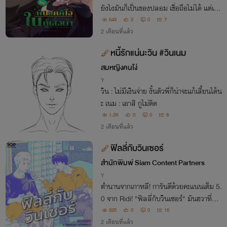
ยังไงมันก็เป็นของปลอม เชื่อถือไม่ได้ แต่เช้า
วันถัดมาพอเปิดประตูตู้เสื้อผ้า สิ่งที่เขาเห็นก
643
2
0
7
ลับเป็น...ชายหนุ่มรูปงามที่กำลังหลับใหล?!
2 เดือนที่แล้ว
หนี้รักแน่นะวิน #วินเนม
สมหญิงคนโง่
Y
วิน : ไม่มีเงินจ่าย งั้นตัวพี่ก็น่าจะแก้เสี้ยนได้น
ะ เนม : เอาสิ กูไม่ติด
1.2K
0
0
8
2 เดือนที่แล้ว
ฟิลลี่กับวินเซอร์
สำนักพิมพ์ Siam Content Partners
Y
ตำนานจากเกาหลี! การันตีด้วยคะแนนเต็ม 5.
0 จาก Ridi! "ฟิลลี่กับวินเซอร์" มันฮวาที่รีวิ
วว่า "สนุกจนหยุดไม่อยู่" ไม่ว่าคุณจะเป็นสา
325
0
0
15
ยวายหรือนักอ่านทั่วไป รับประกันความฮาแ
2 เดือนที่แล้ว