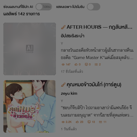
ซ่อนผลงานที่ใช้ปก AI
แสดงเฉพาะโปรโมชัน
ผลลัพธ์
142
รายการ
AFTER HOURS — กฎลับหลังเ
ลิกงาน
อัปสรเริงระบำ
Y
กลางวันเธอคือหัวหน้าสาวผู้เย็นชากลางคืนเ
ธอคือ “Game Master K”แต่เมื่อสมุดลับขอ
งเธอมีชื่อของฉันอยู่ในหน้า “ผู้เล่นคนต่อไป”
147
0
0
2
ความรักที่เคยเป็นเพียงความลับในใจก็กลาย
17 ชั่วโมงที่แล้ว
เป็นเกมอันตรายที่เดิมพันด้วยทั้งหัวใจ
คุณหมอข้าวมันไก่ (การ์ตูน)
zeyu kim
Y
“ชอบก็จีบสิป๊า ไปถามอาเขาว่ามีแฟนรึยัง จี
บเลยภามอนุญาต” จากนิยายที่สุดแห่งความ
อบอุ่น มาพบกับทุกคนอีกครั้งในฉบับการ์ตู
2.2K
23
13
11
น
1 วันที่แล้ว