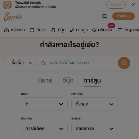
Tunwalai ธัญวลัย
เปิดแอป
เพื่อประสบการณ์ที่ดีกว่าบนมือถือ
เข้าสู่ระบบ
มาใหม่
หน้าแรก
นิยาย
อีบุ๊ก
การ์ตูน
ดรีมแชท
ธัญลิสต์
กำลังหาอะไรอยู่เอ่ย?
นิยาย
อีบุ๊ก
การ์ตูน
หมวด
สถานะจบ
Y
ทั้งหมด
เรียงตาม
ช่วงเวลา
การอัปเดต
ตลอดกาล