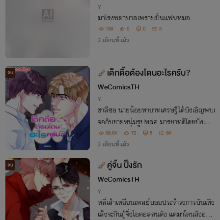
Y
มาโรงพยาบาลเพราะเป็นแฟนหมอ
139
0
0
3
3 เดือนที่แล้ว
เด็กดื้อต้องโดนอะไรครับ?
จบ
WeComicsTH
Y
ชาลีซอ นายน้อยทายาทเศรษฐีได้บังเอิญพบเ
จอกับชายหนุ่มรูปหล่อ มารยาทดีโดยบังเอิญ
ในเยอรมัน หลังจากที่ได้ ONS กับชายหนุ่ม
68.6K
72
5
80
ลึกลับ โชคชะตากลับเล่นตลก เพราะนายน้อ
3 เดือนที่แล้ว
ยชาลีซอถูกลากตัวกลับประเทศ
คู่จิ้น ปิ๊งรัก
จบ
WeComicsTH
Y
หลี่เส้าเหยียนเพลย์บอยประจำวงการบันเทิง
เล็งจะกินกู้จิ่งไอดอลคนดัง แต่มาโดนถังอวี้เข้