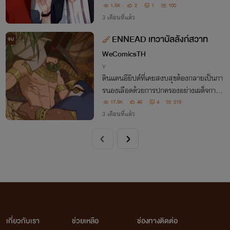
ามาขัดแผน ทั้งคู่เลยจับพลัดจับผลูมาลงเอย
1.5K
2
1
100
กันเสียเอง แต่เรื่องไม่คาดคิดไม่ได้มีเพียงเท่า
3 เดือนที่แล้ว
นี้ เมื่อถังอวี้ดันทำรูปที่ถ่
ENNEAD เทวาบัลลังก์สวาท
จบ
WeComicsTH
Y
ดินแดนอียิปต์ที่เคยสงบสุขต้องกลายเป็นกา
รนองเลือดด้วยการปกครองอย่างเผด็จการข
องเซธ ราชาแห่งทรายและสงคราม ฮอรัส บุ
17.3K
46
4
215
ตรแห่งเทพไอซิสได้ลุกขึ้นมาท้าทายในการชิ
3 เดือนที่แล้ว
งบัลลังก์
เกี่ยวกับเรา
ช่วยเหลือ
ช่องทางติดต่อ