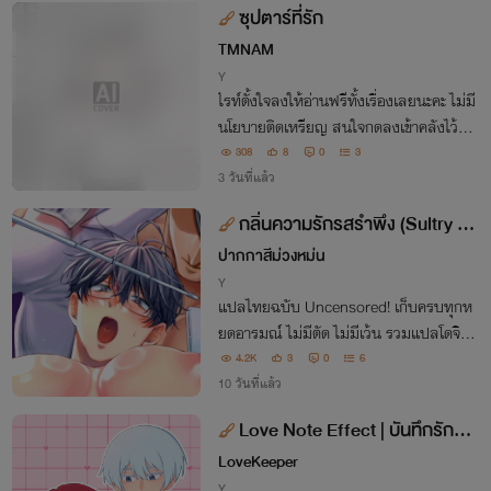
ซุปตาร์ที่รัก
TMNAM
Y
ไรท์ตั้งใจลงให้อ่านฟรีทั้งเรื่องเลยนะคะ ไม่มี
นโยบายติดเหรียญ สนใจกดลงเข้าคลังไว้อ่า
นเล่นได้เลยค่า 😁
308
8
0
3
3 วันที่แล้ว
กลิ่นความรักรสรำพึง⁠ (Sultry To
uch) #โดจินวายแปล
ปากกาสีม่วงหม่น
Y
แปลไทยฉบับ Uncensored! เก็บครบทุกห
ยดอารมณ์ ไม่มีตัด ไม่มีเว้น รวมแปลโดจินy
aoi เรท25+++
4.2K
3
0
6
10 วันที่แล้ว
Love Note Effect | บันทึกรักแผ
ลงฤทธิ์
LoveKeeper
Y