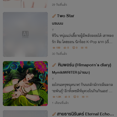
29 วันที่แล้ว
Two Star
นรนนน
Y
ทิวิน หนุ่มแว่นขี้อายผู้มีพลังลอยได้ เขาหลง
รัก คิม โดฮยอน นักร้อง K-Pop มาก (เรื่อง
นี้สร้างเพื่อช่วยประชาสัมพันธ์ทะเลสาปดอก
139
0
0
15
บัวแดง อ.กุมภวาปี จ.อุดรธานี)
30 วันที่แล้ว
หิมพอร์น (Himaporn's diary)
MymildWRITER (ม่ายนะ)
Y
อะไรนะครุฑฉุดนาค! กินนรลักมักกะลีผลกล
ายพันธ์ุ! อีกทั้งคชสีห์มุดวงในกินกันเอง! นี่มั
นหิมพานต์เซิร์ฟไหนกัน?
1.9K
3
0
11
1 เดือนที่แล้ว
สายธารนิรันดร์ Eternal Echo