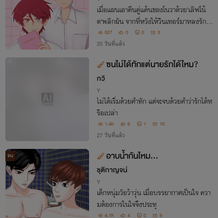
เมื่อแผนเอาคืนคู่แค้นของโนวาด้วย'เลิฟโน้
ต'พลิกผัน จากที่หวังให้วินเทอร์มาหลงรักตั
วเองจนอับอายขายขี้หน้า กลับกลายเป็นควา
527
0
0
5
มคลั่งรักที่เกินควบคุม
20 วันที่แล้ว
ซนไม่ได้ทักแต่นายรักได้ไหม?
กวิ
Y
ไม่ได้เริ่มด้วยคำทัก แต่จะจบด้วยคำว่ารักได้ห
รือเปล่า
1.4K
6
1
10
27 วันที่แล้ว
อาบน้ำกันไหม...
จบ
ชุติกาญจน์
Y
เด็กหนุ่มวัยว้าวุ่น เมื่อบรรยากาศเป็นใจ ควา
มต้องการในใจจึงประทุ
4.1K
4
0
9