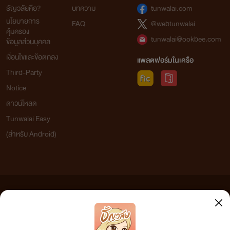
ธัญวลัยคือ?
บทความ
tunwalai.com
นโยบายการ
FAQ
@webtunwalai
คุ้มครอง
tunwalai@ookbee.com
ข้อมูลส่วนบุคคล
เงื่อนไขและข้อตกลง
แพลตฟอร์มในเครือ
Third-Party
Notice
ดาวน์โหลด
Tunwalai Easy
(สำหรับ Android)
ข้อความที่ท่านได้อ่านจากเว็บไซต์นี้เกิดจากการเขียนโดยสาธารณชนและเผยแพร่โดยอัตโนมัติ ผู้ดูแล
เว็บไซต์แห่งนี้ไม่ได้เห็นด้วยและไม่ขอรับผิดชอบต่อข้อความใดๆ ทั้งสิ้น ดังนั้นผู้อ่านทุกท่านโปรดใช้
วิจารณญาณในการกลั่นกรองด้วยตนเอง และหากท่านพบข้อความใดๆ ที่ขัดต่อกฎหมายและศีลธรรม
กรุณาแจ้งมาที่
tunwalai@ookbee.com
เพื่อทีมงานจะได้ดำเนินการในทันที ทั้งนี้ ทางเว็บไซต์ขอสงวน