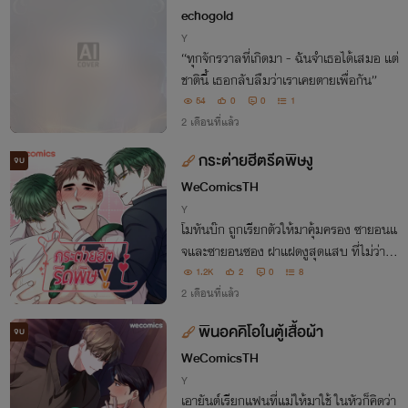
(Webtoon)
echogold
Y
“ทุกจักรวาลที่เกิดมา - ฉันจำเธอได้เสมอ แต่
ชาตินี้ เธอกลับลืมว่าเราเคยตายเพื่อกัน”
54
0
0
1
2 เดือนที่แล้ว
กระต่ายฮีตรีดพิษงู
จบ
WeComicsTH
Y
โมทันบ๊ก ถูกเรียกตัวให้มาคุ้มครอง ซายอนแ
จและซายอนซอง ฝาแฝดงูสุดแสบ ที่ไม่ว่าบ
อดี้การ์ดกี่คน ๆ ก็ต้องสยบยอม หากเขาอยู่คุ้
1.2K
2
0
8
มครองสองแฝดได้ตลอด 1 ปี เขาจะได้รับกา
2 เดือนที่แล้ว
รปลดออกจากสายเครือญาติให้เป็นอิสระ!!
พินอคคิโอในตู้เสื้อผ้า
จบ
WeComicsTH
Y
เอายันต์เรียกแฟนที่แม่ให้มาใช้ ในหัวก็คิดว่า