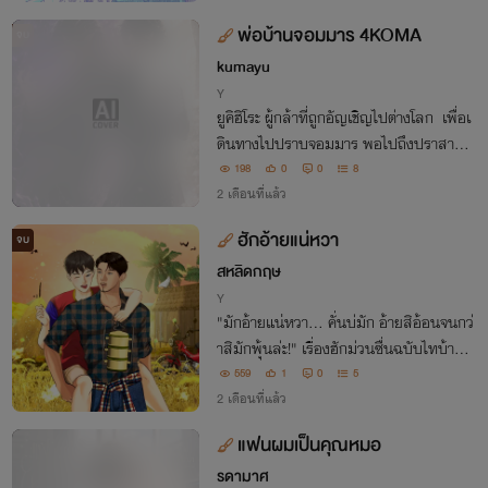
ละเคมีสุดเรียลที่หาจากไหนไม่ได้
พ่อบ้านจอมมาร 4KOMA
จบ
kumayu
Y
ยูคิฮิโระ ผู้กล้าที่ถูกอัญเชิญไปต่างโลก เพื่อเ
ดินทางไปปราบจอมมาร พอไปถึงปราสาทจ
อมมาร แทนที่จะปราบจอมมาร เหมือนตาม
198
0
0
8
สูตรสำเร็จนิยายทั่วไป แต่พระเอกเลือกที่จะ
2 เดือนที่แล้ว
พาจอมมารกลับมาที่โลกของเขาที่ประเทศญี่
ฮักอ้ายแน่หวา
จบ
ปุ่น
สหลิดกฤษ
Y
"มักอ้ายแน่หวา... คั่นบ่มัก อ้ายสิอ้อนจนกว่
าสิมักพุ้นล่ะ!" เรื่องฮักม่วนซื่นฉบับไทบ้าน ข
องผู้บ่าวหน้าคมที่ตามจีบตามง้อเด็กดื้อข้างบ้
559
1
0
5
านจนหัวใจว้าวุ่น
2 เดือนที่แล้ว
แฟนผมเป็นคุณหมอ
รดามาศ