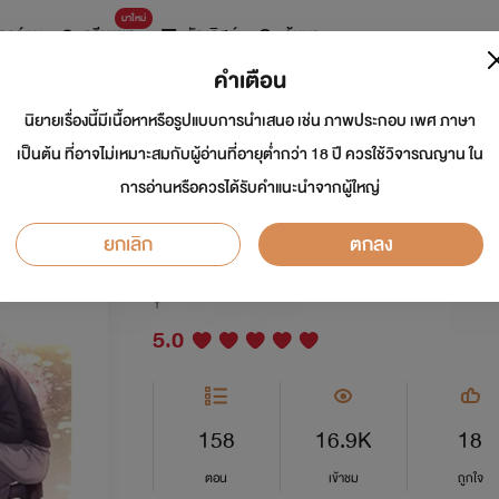
มาใหม่
การ์ตูน
ดรีมแชท
ธัญลิสต์
ค้นหา
คำเตือน
นิยายเรื่องนี้มีเนื้อหาหรือรูปแบบการนำเสนอ เช่น ภาพประกอบ เพศ ภาษา
1995 หวนวารวัน ฉ
เป็นต้น ที่อาจไม่เหมาะสมกับผู้อ่านที่อายุต่ำกว่า 18 ปี ควรใช้วิจารณญาน ใน
การอ่านหรือควรได้รับคำแนะนำจากผู้ใหญ่
[นิยายแปล]
ยกเลิก
ตกลง
นักเขียน:
lilacnovel
Y
5.0
158
16.9K
18
ตอน
เข้าชม
ถูกใจ