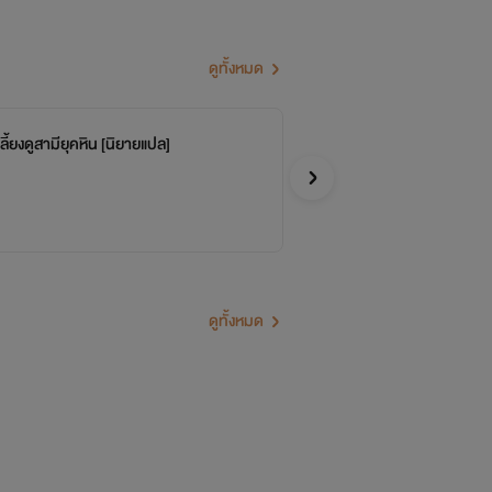
ดูทั้งหมด
บันทึกการเลี้ยงดูสามียุคหิน [นิยายแปล]
โล
จบ
lila
Y
ดูทั้งหมด