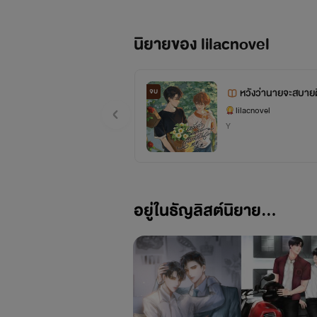
นิยายของ lilacnovel
จบ
lilacnovel
Y
อยู่ในธัญลิสต์นิยาย...