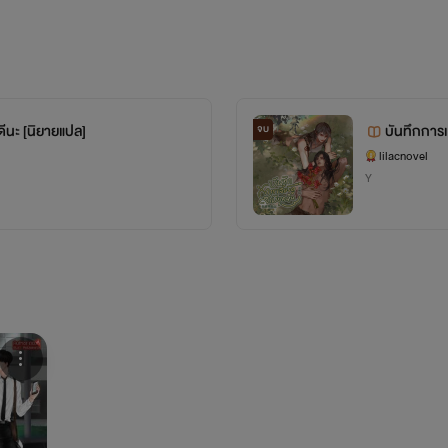
หวังว่านายจะสบายดีนะ [นิยายแปล]
จบ
lilacnovel
Y