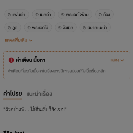
แฟนเก่า
เมียเก่า
พระเอกใจร้าย
ท้อง
ลูก
พระเอกโบ้
ง้อเมีย
นิยายแนะนำ
แสดงเพิ่มเติม
นิยายน่าอ่าน
ดั่งดวงดนิตา
ของตาย
แก้แค้น
ดราม่า
18+
คำเตือนเนื้อหา
แสดง
คำเตือนเกี่ยวกับเนื้อหาในเรื่องอาจมีการสปอยล์ถึงเนื้อเรื่องหลัก
คำโปรย
แนะนำเรื่อง
"ผัวอย่างพี่... ใช้ตีนเขี่ยก็ยังเจอ!"