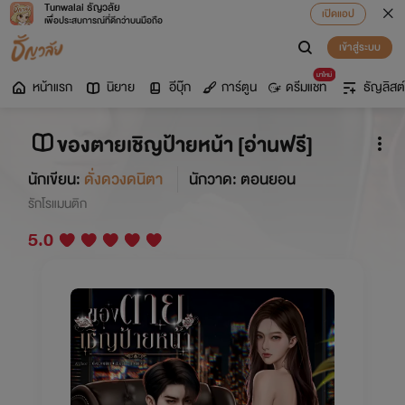
Tunwalai ธัญวลัย
เปิดแอป
เพื่อประสบการณ์ที่ดีกว่าบนมือถือ
เข้าสู่ระบบ
มาใหม่
หน้าแรก
นิยาย
อีบุ๊ก
การ์ตูน
ดรีมแชท
ธัญลิสต์
ของตายเชิญป้ายหน้า [อ่านฟรี]
นักเขียน:
ดั่งดวงดนิตา
นักวาด: ตอนยอน
รักโรแมนติก
5.0