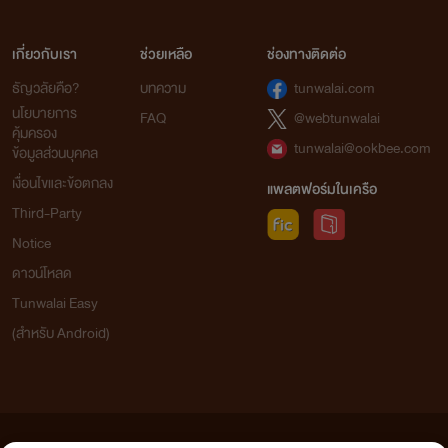
เกี่ยวกับเรา
ช่วยเหลือ
ช่องทางติดต่อ
ธัญวลัยคือ?
บทความ
tunwalai.com
นโยบายการ
FAQ
@webtunwalai
คุ้มครอง
tunwalai@ookbee.com
ข้อมูลส่วนบุคคล
เงื่อนไขและข้อตกลง
แพลตฟอร์มในเครือ
Third-Party
Notice
ดาวน์โหลด
Tunwalai Easy
(สำหรับ Android)