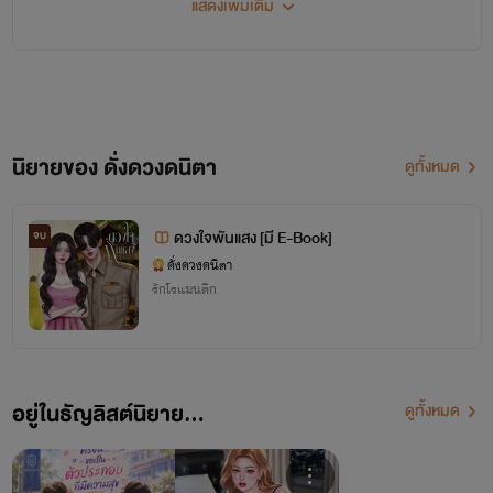
ฝากกดติดตาม พูดคุยกันได้ที่เพจ Facebook และอัพเดทนิยายที่ Tiktok นะคะ
แสดงเพิ่มเติม
https://www.facebook.com/DDuangdanita/
https://www.tiktok.com/@user405616558231
งานเขียนทั้งหมดของไรท์เป็นลิขสิทธิ์
ตามพระราชบัญญัติลิขสิทธิ์ พ.ศ. 2537 และฉบับเพิ่มเติม
ทุกฉบับ
ไม่อนุญาตให้ทำซ้ำ คัดลอก ดัดแปลง แก้ไข ส่วนใดส่วนหนึ่งของงานเขียนทั้งหมด เพื่อเผยแพร่
นิยายของ ดั่งดวงดนิตา
ดูทั้งหมด
ต่อสาธารณชนไม่ว่าจะด้วยทางสื่อแบบใดโดยเด็ดขาด หากผู้ใดฝ่าฝืนจะต้องได้รับโทษทางกฎหมาย
สูงสุด
ขอบคุณทุกการอ่านและสนับสนุนค่ะ
ดวงใจพันแสง [มี E-Book]
จบ
ดั่งดวงดนิตา
😊😊😊❤️
รักโรแมนติก
ขอบคุณมากๆค่ะ
อยู่ในธัญลิสต์นิยาย...
ดูทั้งหมด