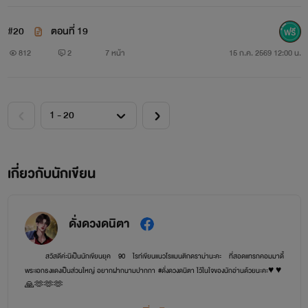
#20
ตอนที่ 19
812
2
7 หน้า
15 ก.ค. 2569 12:00 น.
เกี่ยวกับนักเขียน
ดั่งดวงดนิตา
สวัสดีค่ะนิเป็นนักเขียนยุค 90 ไรท์เขียนแนวโรแมนติกดราม่านะคะ ที่สอดแทรกคอมมาดี้
พระเอกธงแดงเป็นส่วนใหญ่ อยากฝากนามปากกา #ดั่งดวงดนิตา ไว้ในใจของนักอ่านด้วยนะคะ♥️♥️
🙏🫶🫶🫶