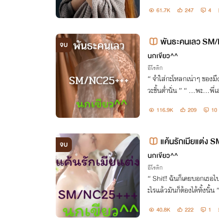
” “ แย่หน่อยนะที่ไอ้ปีศาจ
61.7K
247
4
พันธะคนเลว SM
จบ
นกเขียว^^
อีโรติก
“ จำใส่กะโหลกเน่าๆ ของมึงเอาไว้ซะเฟมิกา 
116.9K
209
10
แค้นรักเมียแต่ง
จบ
นกเขียว^^
อีโรติก
“ Shit!! ฉันก็เคยบอกเธอไปแล้วเหมือนกันว่าคนอย่างฉันอยากได้อ
ะไรแล้วมันก็ต้องได้ทั้งนั้น ” “ อ๊ะ!! ปล่อยฉันนะ หยุดทำเรื่องทุเ
40.8K
222
1