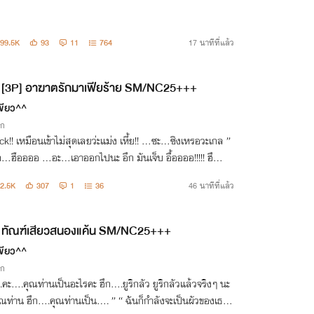
99.5K
93
11
764
17 นาทีที่แล้ว
[3P] อาฆาตรักมาเฟียร้าย SM/NC25+++
ขียว^^
ิก
แม่ง เหี้ย!! …ซะ…ซิงเหรอวะเกล ”
ะ…เอาออกไปนะ อึก มันเจ็บ อื้ออออ!!!!! ฮึ
ฮึก ”
2.5K
307
1
36
46 นาทีที่แล้ว
ทัณฑ์เสียวสนองแค้น SM/NC25+++
ขียว^^
ิก
คุณท่านเป็นอะไรคะ ฮึก….ยูริกลัว ยูริกลัวแล้วจริงๆ นะ
เป็น…. ” “ ฉันก็กำลังจะเป็นผัวของเธอไ