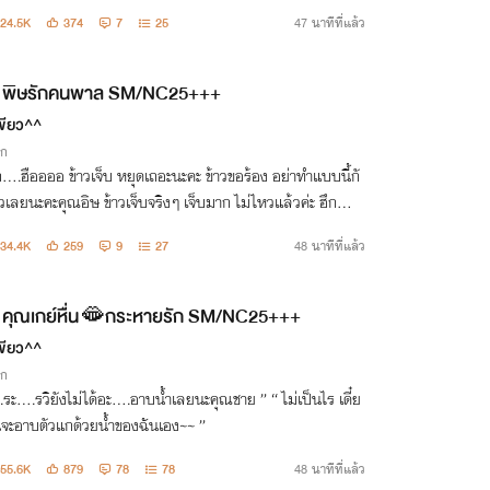
งยูริ มานี่!! ” “ อ๊ะ!! กรี๊ดดดดด!!!!!!…… ”
24.5K
374
7
25
47 นาทีที่แล้ว
พิษรักคนพาล SM/NC25+++
ขียว^^
ิก
าวเจ็บ หยุดเถอะนะคะ ข้าวขอร้อง อย่าทำแบบนี้กั
วเลยนะคะคุณอิษ ข้าวเจ็บจริงๆ เจ็บมาก ไม่ไหวแล้วค่ะ ฮึก….ฮื
้องไห้แบบนี้ ฉันก็ยิ่งมีอารมณ์นะ
34.4K
259
9
27
48 นาทีที่แล้ว
สวย ”
คุณเกย์หื่น🫦กระหายรัก SM/NC25+++
ขียว^^
ิก
ะ….รวิยังไม่ได้อะ….อาบน้ำเลยนะคุณชาย ” “ ไม่เป็นไร เดี๋ย
นจะอาบตัวแกด้วยน้ำของฉันเอง~~ ”
55.6K
879
78
78
48 นาทีที่แล้ว