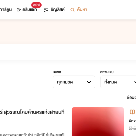
มาใหม่
การ์ตูน
ดรีมแชท
ธัญลิสต์
ค้นหา
หมวด
สถานะจบ
ทุกหมวด
ทั้งหมด
ซ่อนผ
์ สุวรรณโคมคำนครแห่งสายนที
Xnxx
อีโรต
งรอดตายกลับไป กูจักมิให้เกิดเหตุเยี่