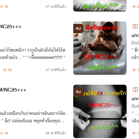
คนนี้มันดันเกิดมาเป็นผัวเธอ!! ”
45
47 นาทีที่แล้ว
2
/NC25+++
จบ
นกเ
อีโรต
ว่ากูเป็นผัวมึงไม่ใช่ไอ้ส
“ ฮึก….ฮืออออ ข้
วะชั้นต่ำนั่น ” “ …พะ…พี่เลจะทำอะไร… ” “ กรี๊ดดดดดดดด!!!!!!!!! ”
บข้า
ออออ ” “ งั้นเหรอ หึ!! แต่ยิ่งเธอร
30
47 นาทีที่แล้ว
1
ข้าว
 SM/NC25+++
จบ
นกเ
อีโรต
“ ….ร
รศส
วฉั
กปรกแบบนี้กับฉันสักที อื้ออออ!!!!! หยุดนะ….กรี๊ดดดดดดดดด ”
40
48 นาทีที่แล้ว
1