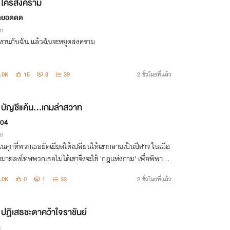
ใคร่สงคราม
ดยอดดด
ิก
งงานกับฉัน แล้วฉันจะหยุดสงคราม
.0K
15
8
39
2 ชั่วโมงที่แล้ว
บัญชี​แค้น...เกมล่าสวาท
04
ิก
ในคุกที่พวกเธอยัดเยียดให้เปลี่ยนให้เขากลายเป็นปีศาจ ในเมื่อ
มายลงโทษพวกเธอไม่ได้เขาจึงจะใช้ 'กฎแห่งกาม' เพื่อพิพากษ
กเธอแทน
.0K
0
1
33
2 ชั่วโมงที่แล้ว
ปฏิเสธชะตาคว้าใจราชันย์
g