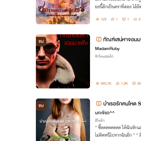
ยงนี้อีกเป็นคราที่สอง ไอ้อี
มาล้างตีน แลจะขอดูแลนางสว
129
1
1
3
ยเคียงกู
ทัณฑ์เสน่หาจอมม
จบ
MadamRuby
รักโรแมนติก
563.7K
1.2K
25
บำเรอรักคนโหด
จบ
นกเขียว^^
อีโรติก
“ ซี๊ดดดดดดดด ให้ฉันหักแขนหักขาเธอซะให้หมดเลยดีมั้ย เธอจะได้
ไม่คิดหนีไปจากฉันอีก ” “ อึก….ไปลงนรกซะเถอะไอ้ปีศาจสารเลว!!