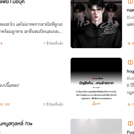
ีย l มีอีบุ้ค
ทอ
อีโรต
ของเขาไป แต่ไม่อาจพรากสายใยที่ผูกเธ
แต่
บมาพร้อมลูกชาย เขายื่นทะเบียนสมรสเป็
ธอไว้ข้างกาย เป็นของหวงของเขาตลอดไ
18
1 ชั่วโมงที่แล้ว
8
hog
อีโรต
อแบบนี้แหละ!
8 ปี
กฎห
าพว
103
2 ชั่วโมงที่แล้ว
7
หนูสกุลหลี่ 70s
ะ
Pu