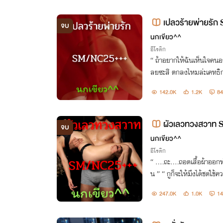
เปลวร้ายพ่ายรั
จบ
นกเขียว^^
อีโรติก
“ ถ้าอยากให้ฉันเห็นใจคนอย่างเธอ เธอก็เอาตัวเอง
ลยซะสิ ตกลงไหมล่ะเคทธิกา? ” “ ห้ะ!! ….พะ….พูดแบบนี้ออกมาไ
ด้ยังไงไอ้คนทุเร
142.0K
1.2K
84
ผัวเลวทวงสวาท
จบ
นกเขียว^^
อีโรติก
“ ….ถะ….ถอดเสื้อผ้าออกทำไมคะพี่เทรย
น ” “ กูก็จะให้มึงได้ชดใช
247.0K
1.0K
14