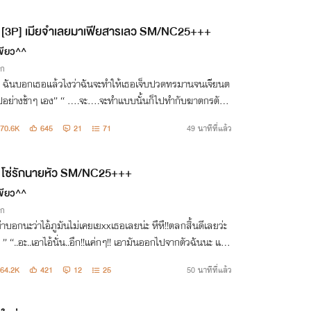
[3P] เมียจำเลยมาเฟียสารเลว SM/NC25+++
ขียว^^
ิก
นจนเจียนต
าๆ เอง” “ ….จะ….จะทำแบบนั้นก็ไปทำกับฆาตกรตั
งทีมันก็ต้องมีพร้อมกันสอง
70.6K
645
21
71
49 นาทีที่แล้ว
ลยสิวะแพรหอม ”
โซ่รักนายหัว SM/NC25+++
ขียว^^
ิก
่าบอกนะว่าไอ้ภูมันไม่เคยเยxxเธอเลยน่ะ หึหึ!!ตลกสิ้นดีเลยว่ะ
 ” “..อะ..เอาไอ้นั่น..อึก!!แค่กๆ!! เอามันออกไปจากตัวฉันนะ แค่ก
ันเจ็บอึก..เจ็บมากไม่ไหวแล้ว ”“ โดนเอาครั้งแรกมันก็ต้องเจ็บกั
64.2K
421
12
25
50 นาทีที่แล้ว
่แ