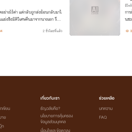
อีโรต
วิตอย่างไร้ค่า แต่กลับถูกส่งย้อนกลับมาใ
การย
นแย่งชิงมิติวิเศษคืนมาจากนางเอก รีบช่
นชะ
เอาคืนพ่อชั่วและคนสารเลวที่เคยทำร้ายเ
34
2 ชั่วโมงที่แล้ว
3
เกี่ยวกับเรา
ช่วยเหลือ
กเขียน
ธัญวลัยคือ?
บทความ
นโยบายการคุ้มครอง
ิยาย
FAQ
ข้อมูลส่วนบุคคล
ุ๊ก
เงื่อนไขและข้อตกลง