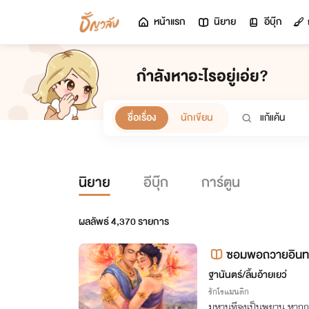
หน้าแรก
นิยาย
อีบุ๊ก
กำลังหาอะไรอยู่เอ่ย?
ชื่อเรื่อง
นักเขียน
นิยาย
อีบุ๊ก
การ์ตูน
ผลลัพธ์
4,370
รายการ
ซอมพอถวายอินทร
ฐานันตร์/ลิ้มอ้ายเยว่
รักโรแมนติก
มหานทีจงเป็นพยาน หากกูสอ