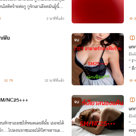
ตนใดคิดร้ายต่อกู กูจักเอาเลือดมันผู้นั้น
รรค์ผู้นี้ให้ดี สมกับที่นางพร้อมใจตา
1
2 นาทีที่แล้ว
2
าเฟีย
จบ
นกเ
อีโรต
“ F*ck!! เหมือนเข้าไม่สุดเลยว่ะ
“ ฮึก…ฮืออออ …อ
ก….
79
32 นาทีที่แล้ว
4
 SM/NC25+++
จบ
นกเ
อีโรต
“ ….คะ….
คะคุณท่าน ฮึก….คุณท่าน