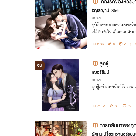
คลั่งรักของหวงมาเฟ
อัญธิญาน์_356
ดราม่า
อุบัติเหตุพรากความทรงจำ
อไว้กับหัวใจ เมื่อเธอกลั
นข้อแลกเปลี่ยนเพื่อรั้งเ
2.8K
3
2
ป...
ลูกชู้
จบ
เฌอร์ลินน์
ดราม่า
ลูกชู้อย่างเธอมันก็ต้องเจ
71.6K
86
82
การกลับมาของคุณ
ผัดหมูเปรี้ยวหวานอร่อยน