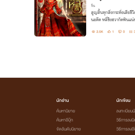
จีน
สูญสิ้นทุกสิ่งกระทั่งเสียชี
นอดีต หลี่ชิงฮวากัดฟันแน่
วยเหลือแม่ที่ถูกขังเอาไว้ 
2.5K
1
0
ธอให้สาสม
นักอ่าน
นักเขียน
ค้นหานิยาย
ลงทะเบียนนั
ค้นหาอีบุ๊ก
วิธีการลงน
จัดอันดับนิยาย
วิธีการลงอีบ