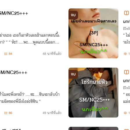
ก SM/NC25+++
จบ
นกเ
อีโรต
เข้าแลกตอนนี้เ
“ ไม่ ฉันบอกเธอแล้วไงว่าฉันจะทำให้เธอเจ็บปวดทรมา
ายไปอย่างช้
ศ!! ไอ้คนเลวระยำ!!! ”
ว…. ” “ กรี๊ดดดดด!!!!!! ” “ มึงจะมีผัวทั้
84
48 นาทีที่แล้ว
1
คนเ
 SM/NC25+++
จบ
นกเ
อีโรต
์!? ….ซะ….ซินจะกลับบ้า
“ อย
้ความผิดของพี่มึงไงล่ะซิซิน ”
แม่ง
ๆ!!ฉ
86
49 นาทีที่แล้ว
1
นอยู