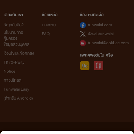
เกี่ยวกับเรา
ช่วยเหลือ
ช่องทางติดต่อ
ธัญวลัยคือ?
บทความ
tunwalai.com
นโยบายการ
FAQ
@webtunwalai
คุ้มครอง
tunwalai@ookbee.com
ข้อมูลส่วนบุคคล
เงื่อนไขและข้อตกลง
แพลตฟอร์มในเครือ
Third-Party
Notice
ดาวน์โหลด
Tunwalai Easy
(สำหรับ Android)