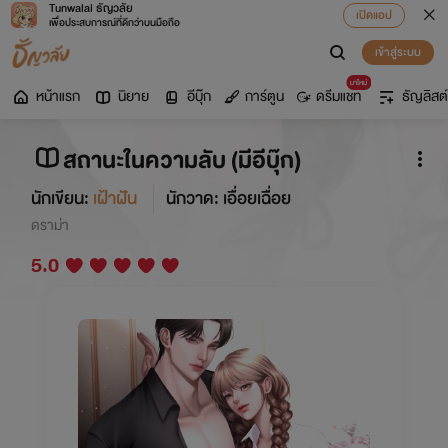
Tunwalai ธัญวลัย
เปิดแอป
เพื่อประสบการณ์ที่ดีกว่าบนมือถือ
เข้าสู่ระบบ
มาใหม่
หน้าแรก
นิยาย
อีบุ๊ก
การ์ตูน
ดรีมแชท
ธัญลิสต์
สถานะในความลับ (มีอีบุ๊ก)
นักเขียน:
เฝ้าฝัน
นักวาด: เอื่อยเฉื่อย
ดราม่า
5.0