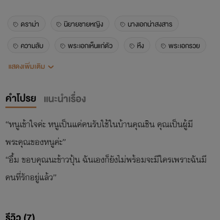
ดราม่า
นิยายชายหญิง
นางเอกน่าสงสาร
ความลับ
พระเอกเห็นแก่ตัว
หึง
พระเอกรวย
แสดงเพิ่มเติม
มาเฟีย
นางเอกซื่อ
รักข้างเดียว
คำโปรย
แนะนำเรื่อง
“หนูเข้าใจค่ะ หนูเป็นแค่คนรับใช้ในบ้านคุณชิน คุณเป็นผู้มี
พระคุณของหนูค่ะ”
“อื้ม ขอบคุณนะข้าวปุ้น ฉันเองก็ยังไม่พร้อมจะมีใครเพราะฉันมี
คนที่รักอยู่แล้ว”
รีวิว (7)