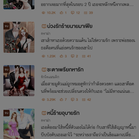
อยากเจอมากที่สุดในรอบ 2 ปี เธอจะหลีกหนีจากเพลย์บ
อยหนุ่มจอมเจ้าเล่ห์นี้ไปได้อย่างไร
10.2K
1
12
39
บ่วงรักร้ายนายมาเฟีย
จบ
ดราม่า
เขาเข้าหาเธอด้วยความแค้น ไม่ใช่ความรัก เพราะพ่อของเ
ธอคือคนที่แย่งคนรักของเขาไป
1.23K
3
2
41
ชะตาเพรียกหารัก
จบ
รักโรแมนติก
เมื่อสายมูตัวแม่ถูกหมอดูทักว่ากำลังดวงตก และเขาคือค
นที่พร้อมจะช่วยเปลี่ยนดวงให้กับเธอ “ไม่มีทางแน่นอน ไ
ม่ไหว ๆ ถ้าเป็นเขาฉันยอมดวงตกไปตลอดชีวิตดีกว่า”
3.29K
7
3
42
หนี้ร้ายอุบายรัก
จบ
ดราม่า
เธอต้องมาใช้หนี้ที่ตัวเองไม่ได้ก่อ กับเขาที่ใช้สัญญาหนี้มา
บีบบังคับเธอเอาไว้ "ระหว่างเราถือว่าเป็นข้อแลกเปลี่ยน