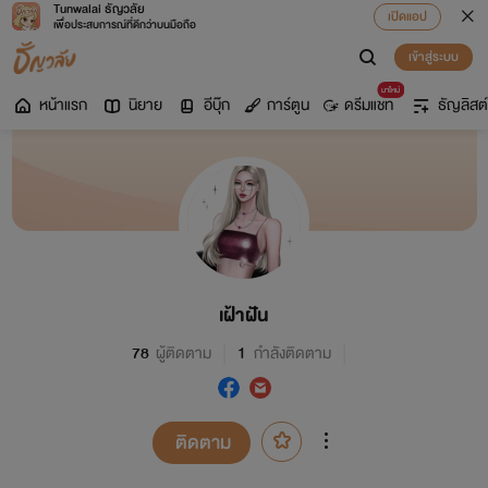
Tunwalai ธัญวลัย
เปิดแอป
เพื่อประสบการณ์ที่ดีกว่าบนมือถือ
เข้าสู่ระบบ
มาใหม่
หน้าแรก
นิยาย
อีบุ๊ก
การ์ตูน
ดรีมแชท
ธัญลิสต์
เฝ้าฝัน
78
ผู้ติดตาม
1
กำลังติดตาม
ติดตาม