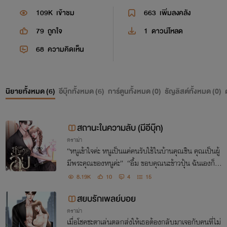
109K
เข้าชม
663
เพิ่มลงคลัง
79
ถูกใจ
1
ดาวน์โหลด
68
ความคิดเห็น
นิยายทั้งหมด (
6
)
อีบุ๊กทั้งหมด (
6
)
การ์ตูนทั้งหมด (
0
)
ธัญลิสต์ทั้งหมด (
0
)
สถานะในความลับ (มีอีบุ๊ก)
ดราม่า
“หนูเข้าใจค่ะ หนูเป็นแค่คนรับใช้ในบ้านคุณชิน คุณเป็นผู้
มีพระคุณของหนูค่ะ” “อื้ม ขอบคุณนะข้าวปุ้น ฉันเองก็ยั
งไม่พร้อมจะมีใครเพราะฉันมีคนที่รักอยู่แล้ว”
8.19K
10
4
15
สยบรักเพลย์บอย
ดราม่า
เมื่อโชคชะตาเล่นตลกส่งให้เธอต้องกลับมาเจอกับคนที่ไม่