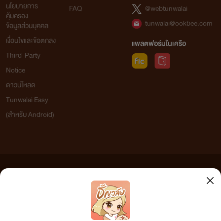
นโยบายการ
FAQ
@webtunwalai
คุ้มครอง
tunwalai@ookbee.com
ข้อมูลส่วนบุคคล
เงื่อนไขและข้อตกลง
แพลตฟอร์มในเครือ
Third-Party
Notice
ดาวน์โหลด
Tunwalai Easy
(สำหรับ Android)
ข้อความที่ท่านได้อ่านจากเว็บไซต์นี้เกิดจากการเขียนโดยสาธารณชนและเผยแพร่โดยอัตโนมัติ ผู้ดูแล
เว็บไซต์แห่งนี้ไม่ได้เห็นด้วยและไม่ขอรับผิดชอบต่อข้อความใดๆ ทั้งสิ้น ดังนั้นผู้อ่านทุกท่านโปรดใช้
วิจารณญาณในการกลั่นกรองด้วยตนเอง และหากท่านพบข้อความใดๆ ที่ขัดต่อกฎหมายและศีลธรรม
กรุณาแจ้งมาที่
tunwalai@ookbee.com
เพื่อทีมงานจะได้ดำเนินการในทันที ทั้งนี้ ทางเว็บไซต์ขอสงวน
ลิขสิทธิ์ตามพระราชบัญญัติลิขสิทธิ์ (ฉบับเพิ่มเติม) พ.ศ.2558