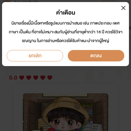
Tunwalai ธัญวลัย
เปิดแอป
เพื่อประสบการณ์ที่ดีกว่าบนมือถือ
คำเตือน
เข้าสู่ระบบ
นิยายเรื่องนี้มีเนื้อหาหรือรูปแบบการนำเสนอ เช่น ภาพประกอบ เพศ
มาใหม่
หน้าแรก
นิยาย
อีบุ๊ก
การ์ตูน
ดรีมแชท
ธัญลิสต์
ภาษา เป็นต้น ที่อาจไม่เหมาะสมกับผู้อ่านที่อายุต่ำกว่า 18 ปี ควรใช้วิจา
รณญาน ในการอ่านหรือควรได้รับคำแนะนำจากผู้ใหญ่
หนูอินทร์จะเป็นคุณปู่ |EBOOK|
ยกเลิก
ตกลง
นักเขียน:
243Six
Y
5.0