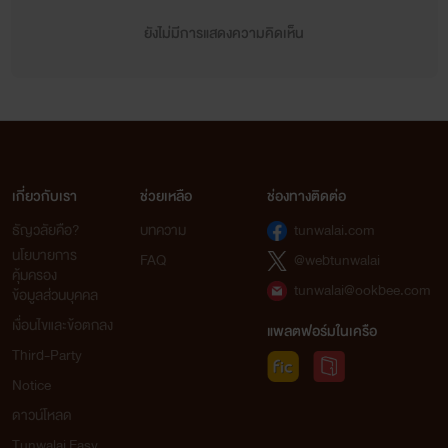
ยังไม่มีการแสดงความคิดเห็น
เกี่ยวกับเรา
ช่วยเหลือ
ช่องทางติดต่อ
ธัญวลัยคือ?
บทความ
tunwalai.com
นโยบายการ
FAQ
@webtunwalai
คุ้มครอง
tunwalai@ookbee.com
ข้อมูลส่วนบุคคล
เงื่อนไขและข้อตกลง
แพลตฟอร์มในเครือ
Third-Party
Notice
ดาวน์โหลด
Tunwalai Easy