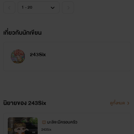
เกี่ยวกับนักเขียน
243Six
นิยายของ 243Six
ดูทั้งหมด
มะลิจะมีครอบครัว
243Six