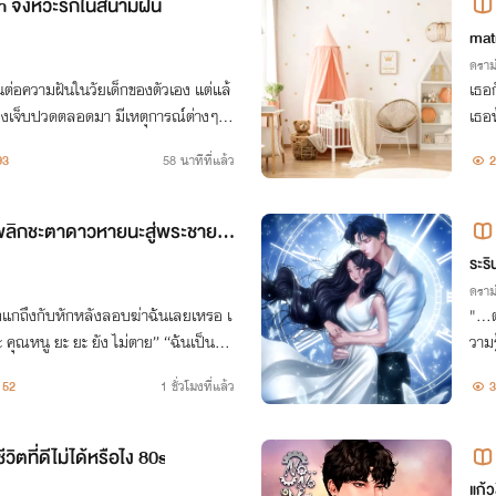
 จังหวะรักในสนามฝัน
mat
ดราม
ต่อความฝันในวัยเด็กของตัวเอง แต่แล้
เธอ
องเจ็บปวดตลอดมา มีเหตุการณ์ต่างๆที่เ
เธอ
ิพย์)เธอจะหวั่นไหวหรือไม่
ครั้
93
58 นาทีที่แล้ว
2
ติพลิกชะตาดาวหายนะสู่พระชายา
ระริ
ดราม
วกแกถึงกับหักหลังลอบฆ่าฉันเลยเหรอ เ
"..
 คุณหนู ยะ ยะ ยัง ไม่ตาย” “ฉันเป็นถึง
วามร
ถ้าเธอไม่อยากตายจงหุบปากซะ!”
52
1 ชั่วโมงที่แล้ว
3
ีวิตที่ดีไม่ได้หรือไง 80s
แก้