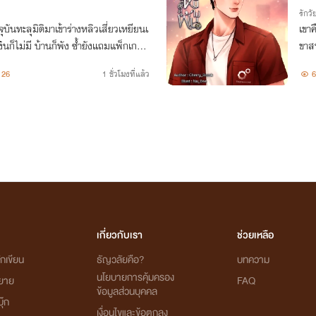
รักวัย
ุบันทะลุมิติมาเข้าร่างหลิวเสี่ยวเหยียนเ
เขาค
เงินก็ไม่มี บ้านก็พัง ซ้ำยังแถมแพ็กเกจโค
ขาสน
เลือดสูบเนื้อไม่เว้นแต่ละวันอีก
26
1 ชั่วโมงที่แล้ว
6
เกี่ยวกับเรา
ช่วยเหลือ
กเขียน
ธัญวลัยคือ?
บทความ
นโยบายการคุ้มครอง
ิยาย
FAQ
ข้อมูลส่วนบุคคล
ุ๊ก
เงื่อนไขและข้อตกลง