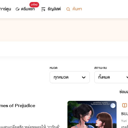
มาใหม่
การ์ตูน
ดรีมแชท
ธัญลิสต์
ค้นหา
หมวด
สถานะจบ
ทุกหมวด
ทั้งหมด
ซ่อนผ
ames of Prejudice
SUJ
Yuri
แสนเกลียดชัง หล่อหลอมให้ ‘การันต์’
เธอ