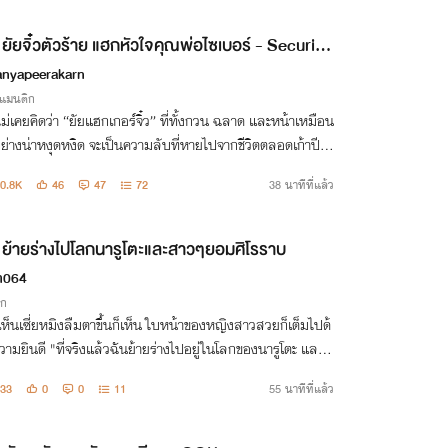
ยัยจิ๋วตัวร้าย แฮกหัวใจคุณพ่อไซเบอร์ - Security
rt!
anyapeerakarn
รแมนติก
ม่เคยคิดว่า “ยัยแฮกเกอร์จิ๋ว” ที่ทั้งกวน ฉลาด และหน้าเหมือน
ย่างน่าหงุดหงิด จะเป็นความลับที่หายไปจากชีวิตตลอดเก้าปี จ
่ปรับต่างวัย สู่พ่อลูกสายกวน(ทีน)ที่ทำเอาคนเป็นแม่ต้องกุมขมั
0.8K
46
47
72
38 นาทีที่แล้ว
ย้ายร่างไปโลกนารูโตะและ​สาวๆยอมศิโรราบ​
h064
ิก
นเซี่ยหมิงลืมตาขึ้นก็เห็น ใบหน้าของหญิงสาวสวยก็เต็มไปด้
งแล้วฉันย้ายร่างไปอยู่ในโลกของนารูโตะ และก
็นหนึ่งในสองหัวหน้าใหญ่ของโลกนารูโตะด้วย นั่นก็คือ อุจิฮะ
33
0
0
11
55 นาทีที่แล้ว
โตะ!"