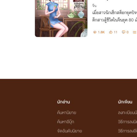
จีน
เมื่อสาวนักเช็กสต็อกยุคปัจจ
ด็กสาวสู้ชีวิตในจีนยุค 80 
ตรตระกูลสารเลวที่จ้องจะสูบ
1.8K
11
0
นักอ่าน
นักเขียน
ค้นหานิยาย
ลงทะเบียนนั
ค้นหาอีบุ๊ก
วิธีการลงน
จัดอันดับนิยาย
วิธีการลงอีบ