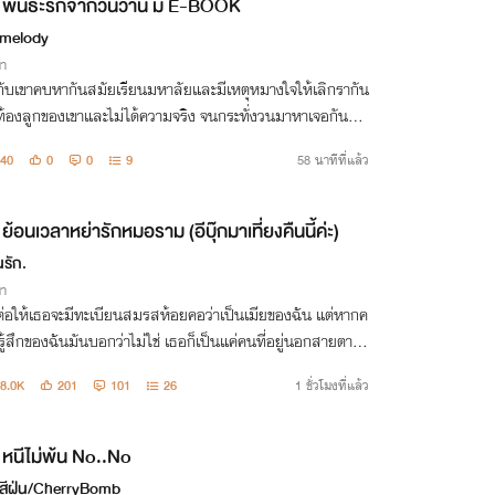
พันธะรักจากวันวาน มี E-BOOK
melody
่า
กับเขาคบหากันสมัยเรียนมหาลัยและมีเหตุหมางใจให้เลิกรากัน
ท้องลูกของเขาและไม่ได้ความจริง จนกระทั่งวนมาหาเจอกันอีก
งในฐานะเจ้านายกับลูกน้อง
40
0
0
9
58 นาทีที่แล้ว
ย้อนเวลาหย่ารักหมอราม (อีบุ๊กมาเที่ยงคืนนี้ค่ะ)
นรัก.
่า
.ต่อให้เธอจะมีทะเบียนสมรสห้อยคอว่าเป็นเมียของฉัน แต่หากค
ู้สึกของฉันมันบอกว่าไม่ใช่ เธอก็เป็นแค่คนที่อยู่นอกสายตาขอ
งฉันอยู่ดี” “เราหย่ากันไหมคะ”
8.0K
201
101
26
1 ชั่วโมงที่แล้ว
หนีไม่พ้น No..No
วสีฝุ่น/CherryBomb