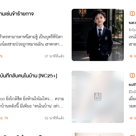
ามเช่นข้าร้ายกาจ
Ale
sar
รักโ
ำครหามารดาหนีตามชู้ เป็นบุตรีที่บิดา
เรนไ
ามน้องชายป่วยถูกหมางเมิน เขาตกตายน
เขาอ
จุดจบอนาถ เมื่อนางได้หวนคืนแค้นนี้คื
ากคู
76
37 นาทีที่แล้ว
5
บ
 บันทึกลับคนในบ้าน [NC25+]
sut
อีโรต
o ยิ่งใกล้ชิด ยิ่งห้ามใจไม่ไหว... ความ
เมื่อเห็
ง "คนในบ้าน' เท่านั้น
วยความยินดี "ที่จริ
ลายเป
79
52 นาทีที่แล้ว
2
โอบิ