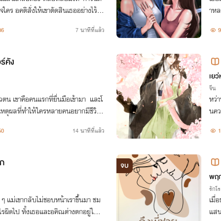
จใคร อคติสั่งให้เขาตัดสินเธออย่างไร้ค่า
าหล
เพรียกหาและไขว่คว้าเพียงเธอ
น…พ
36
7 นาทีที่แล้ว
9
ร์คัง
เยว
จีน
ตัวตน เขาคือคนแรกที่ยื่นมือเข้ามา และโ
หว่
็นเหตุผลที่ทำให้ใครหลายคนอยากมีชีวิตอ
นควา
านมา
50
14 นาทีที่แล้ว
1
ัก
จบ
พฤก
รักโ
่ ๆ แม่เขากลับไม่ชอบหน้าเราขึ้นมา ชม
เมื่
อะไรผิดไป ทั้งเธอและอคิณต่างตกอยู่ในแ
แสนร