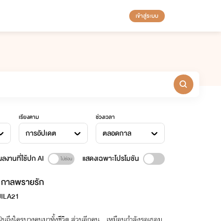
เข้าสู่ระบบ
เรียงตาม
ช่วงเวลา
การอัปเดต
ตลอดกาล
ลงานที่ใช้ปก AI
แสดงเฉพาะโปรโมชัน
กาลพรายรัก
ILA21
ฝันถึงใครบางคนมาทั้งชีวิต ส่วนอีกคน…เหมือนกำลังรอเธอม