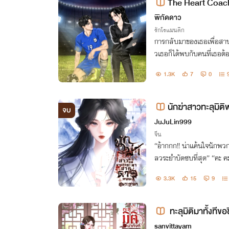
The Heart Coach
พิกัดดาว
รักโรแมนติก
การกลับมาของเธอเพื่อสาน
วเธอก็ได้พบกับคนที่เธอต้
ธอกับเขาต้องเป็นแฟนกัน(ท
1.3K
7
0
นักฆ่าสาวทะลุมิ
จบ
ผู้เหี้ยมโหด
JuJuLin999
จีน
“อ้ากกก!! น่าแค้นใจนักพ
ลวระยำบัดซบที่สุด” “คะ คะ
นักฆ่าอันดับหนึ่งเชียวนะ
3.3K
15
9
ทะลุมิติมาทั้งทีขอช
sanvittayam