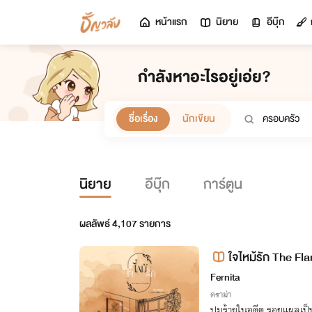
หน้าแรก
นิยาย
อีบุ๊ก
กำลังหาอะไรอยู่เอ่ย?
ชื่อเรื่อง
นักเขียน
นิยาย
อีบุ๊ก
การ์ตูน
ผลลัพธ์
4,107
รายการ
ใจไหม้รัก The Fl
Fernita
ดราม่า
ปมร้ายในอดีต รอยแผลเป็น