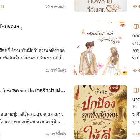
 ผู้หญิงที่อคิณเรียกแม่มาตลอดชีวิต
อไปส
21
22 นาทีที่แล้ว
4
่ใหม่ของหนู
กอด
รักวัย
สุทธิ์ ต้องมารับมือกับคุณพ่อเดี่ยวสุด
อายุ
ละยัยตัวเล็กช่างออเซาะ รักอบอุ่นที่ค่อย
วิกฤ
นขึ้น
ลงาน
27 นาทีที่แล้ว
4
ง
9.-) Between Us ใคร่รักฝาแฝด
นาง
จีน
อีกคนตกอยู่ภายใต้ความลุ่มหลงทางกาย
ชาติ
ห้ไกลจากพวกเขาที่สุด ทว่ากลับรู้สึกเหมื
ทุก
ั่วนิรันดร์
กาสย
0
37 นาทีที่แล้ว
2
องป