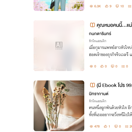
ผนการบางอย่างของหยาดนภา
6.3K
9
10
คุณหมอคนนี้...แม
กนกดารินทร์
รักโรแมนติก
เมื่อกุมารแพทย์สาวหัวใจบริ
ฮอตเจ้าของธุรกิจจิวเวลรี แ
ๆ เจียระไนความสุขจึงเริ่มต้
0
0
0
0
(มี Ebook โปร 9
(3P)
นิทรากานต์
รักโรแมนติก
คนหนึ่งผูกพันด้วยหัวใจ 
ทั้งที่เธออยากจะวิ่งหนีไปใ
อนนกน้อยในกรงที่ถูกคุมขังช
478
1
0
2