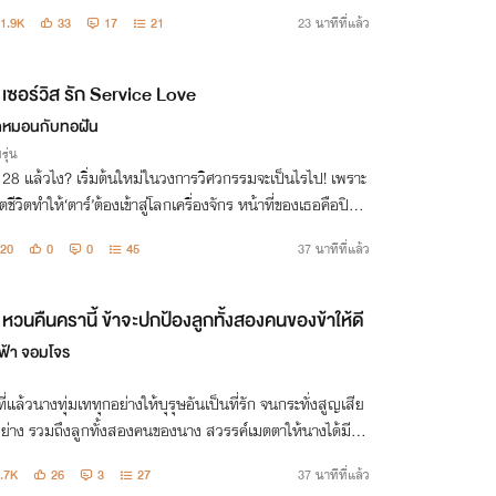
ิ...
1.9K
33
17
21
23 นาทีที่แล้ว
เซอร์วิส รัก Service Love
หมอนกับทอฝัน
รุ่น
 28 แล้วไง? เริ่มต้นใหม่ในวงการวิศวกรรมจะเป็นไรไป! เพราะ
ตชีวิตทำให้‘ตาร์’ต้องเข้าสู่โลกเครื่องจักร หน้าที่ของเธอคือปิดดี
เซอร์วิส แต่ด่านหินที่สุดไม่ใช่คู่แข่งแต่เป็นวิศวกรหนุ่มรุ่นน้อ
20
0
0
45
37 นาทีที่แล้ว
หวนคืนครานี้ ข้าจะปกป้องลูกทั้งสองคนของข้าให้ดี
ฟ้า จอมโจร
ที่แล้วนางทุ่มเททุกอย่างให้บุรุษอันเป็นที่รัก จนกระทั่งสูญเสีย
อย่าง รวมถึงลูกทั้งสองคนของนาง สวรรค์เมตตาให้นางได้มีโอ
้อนกลับไปในวันที่นางยังไม่สูญเสียทุกอย่างไป ครั้งนี้นางจะต้
.7K
26
3
27
37 นาทีที่แล้ว
กป้องลูก ๆ