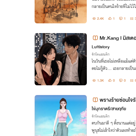
กลายเป็นคนใจร้ายที่ไม่ไว้ใ
ทว่าส่วนลึกของหัวใจกลับ
2.4K
1
1
Mr.Kang I มิสเตอ
Luftistory
รักโรแมนติก
ในวันที่เธอไม่เหลือแม้แต่
ดยไม่รู้ตัว... เธอกลายเป
ยู่ต่อ
1.3K
0
0
พรางร้ายซ่อนใจร
ไข่มุกราตรี/สายฤทัย
รักโรแมนติก
คบกันมาดี ๆ ตั้งนานแต่อยู
พูนุชไม่เข้าใจว่าตัวเองทำ