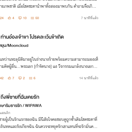
ายภพชาติ เมื่อโชคชะตานำพาทั้งสองมาพบกัน คำถามจึงเกิดขึ้
วกเธอเคยรักกันมาก่อนจริงหรือไม่…?
24
4
10
50
7 นาทีที่แล้ว
ท่านอ๋องเจ้าขา โปรดละเว้นข้าเถิด
่หยุน/Mooncloud
านหว่านทะลุมิติมาอยู่ในร่างนางร้ายพร้อมความสามารถมองเห็
มคิดผู้อื่น…พระเอก [กำจัดนาง] แง วีรกรรมแกล้งนางเอกที่ผ่
ไม่ใช่ฝีมือนางน้า ท่านอ๋องเจ้าขา โปรดละเว้นข้าด้วย!
42
7
2
6
14 นาทีที่แล้ว
ถึงพี่ชายที่ฉันเคยรัก
ษาริมธารรัก / WIPAWA
รแมนติก
อชายผู้เป็นรักแรกของฉัน มีนิสัยใจคอชอบดูถูกซ้ำเติมโชคชะตาที่
ันทดและรังเกียจฉัน ฉันควรจะหยุดรักเขาแทนที่จะรักมั่นคงต่