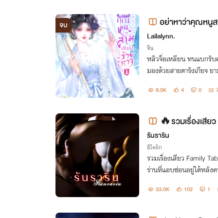
อย่าหาว่าคุณหนูส
จบ
Lailalynn.
จีน
หลิวจื่อเหลียน ทนแบกรับค
มองด้วยสายตารังเกียจ ย
างถูกอสรพิษในจวนรุมทึ้งมี
8.0K
4
0
นสนอง พวกมันต้องชดใช้!
🔥รวมเรื่องเสียว
รันราริน
อีโรติก
รวมเรื่องเสียว Family Tabo
ร่านที่แอบซ่อนอยู่ใต้หลังคาบ้านหลังนี้ มีเพีย
ที่รู้รสชาติ!
33.0K
102
1