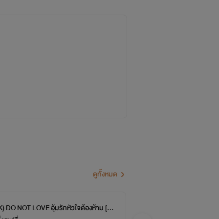
ดูทั้งหมด
) DO NOT LOVE อุ้มรักหัวใจต้องห้าม [Mp
(มี
จบ