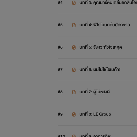
#4
บทที่ 3: คุณมาร์ตินเกลียดกลิ่นโอ
#5
บทที่ 4: ฟีโรโมนกลิ่นมัสก์ขาว
#6
บทที่ 5: จังหวะหัวใจสะดุด
#7
บทที่ 6: ผมไม่ใช่โอเมก้า!
#8
บทที่ 7: ผู้ไม่หวังดี
#9
บทที่ 8: LE Group
#10
บทที่ 9: อาการฮีต!