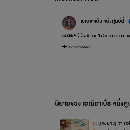
เอณิซาเบ็ธ หนึ่งศูนย์สี่
สวัสดีค่ะ🙏🏻 เอณิ นะคะ เป็นเจ้าของนามปากกา ‘
เอ
📢ช่องทางการติดตาม
Facebook page: @enishabeth104
Twitter: @enishabeth104
นิยายของ เอณิซาเบ็ธ หนึ่งศูนย
[The END] เซาะหัว
จบ