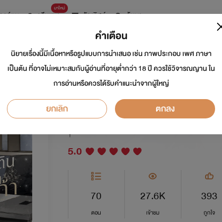
มาใหม่
การ์ตูน
ดรีมแชท
ธัญลิสต์
ค้นหา
คำเตือน
นิยายเรื่องนี้มีเนื้อหาหรือรูปแบบการนำเสนอ เช่น ภาพประกอบ เพศ ภาษา
คุณมาร์ตินเกลียดกลิ
เป็นต้น ที่อาจไม่เหมาะสมกับผู้อ่านที่อายุต่ำกว่า 18 ปี ควรใช้วิจารณญาน ใน
การอ่านหรือควรได้รับคำแนะนำจากผู้ใหญ่
(Omegaverse)
ยกเลิก
ตกลง
นักเขียน:
เอณิซาเบ็ธ หนึ่งศูนย์สี่
นักวาด: Jo
Y
5.0
70
27.6K
393
ตอน
เข้าชม
ถูกใจ