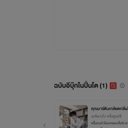
ฉบับอีบุ๊กในปิ่นโต (1)
คุณมาร์ตินเกลียดกลิ่น
เอณิซาเบ็ธ หนึ่งศูนย์สี่
หนึ่งคนจำต้องทรยศเพื่อรักษาห