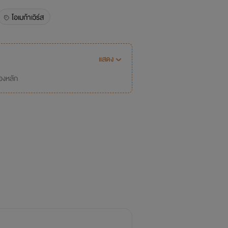
โอเมก้าเวิร์ส
แสดง
่องหลัก