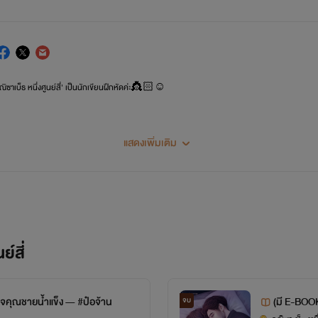
ณิซาเบ็ธ หนึ่งศูนย์สี่
' เป็นนักเขียนฝึกหัดค่ะ👸🏻☺️
แสดงเพิ่มเติม
์สี่
ใจคุณชายน้ำแข็ง — #ป๋อจ้าน
(มี E-BOOK
จบ