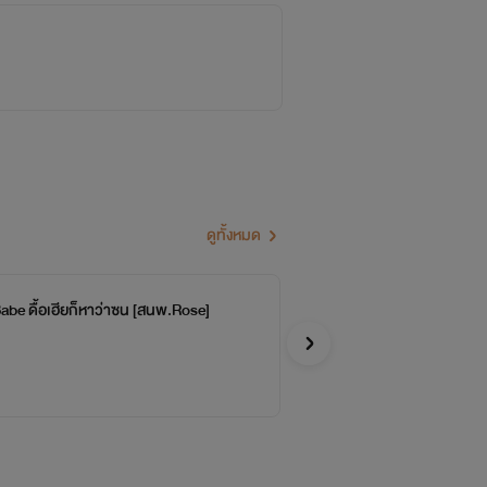
ดูทั้งหมด
be ดื้อเฮียก็หาว่าซน [สนพ.Rose]
สา
จบ
Ros
Y