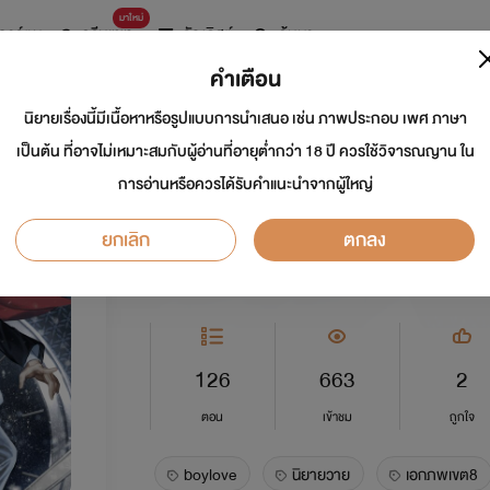
มาใหม่
การ์ตูน
ดรีมแชท
ธัญลิสต์
ค้นหา
คำเตือน
นิยายเรื่องนี้มีเนื้อหาหรือรูปแบบการนำเสนอ เช่น ภาพประกอบ เพศ ภาษา
เอกภพเขต 8 [สนพ.
เป็นต้น ที่อาจไม่เหมาะสมกับผู้อ่านที่อายุต่ำกว่า 18 ปี ควรใช้วิจารณญาน ใน
การอ่านหรือควรได้รับคำแนะนำจากผู้ใหญ่
นักเขียน:
Rose
ยกเลิก
ตกลง
Y
0.0
126
663
2
ตอน
เข้าชม
ถูกใจ
boylove
นิยายวาย
เอกภพเขต8