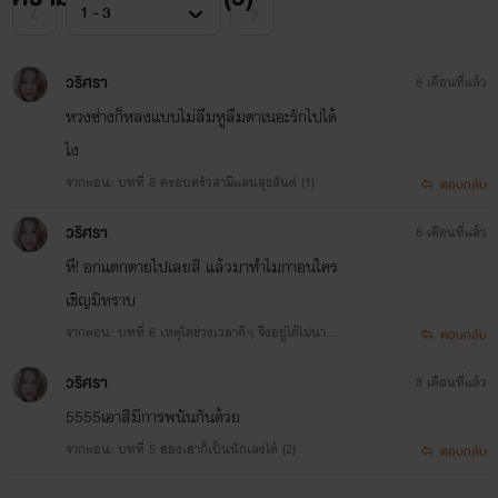
วริศรา
8 เดือนที่แล้ว
หวงซ่างก็หลงแบบไม่ลืมหูลืมตาเนอะรักไปได้
ไง
จากตอน: บทที่ 8 ครอบครัวสามีแสนสุขสันต์ (1)
ตอบกลับ
วริศรา
8 เดือนที่แล้ว
หึ! อกแตกตายไปเลยสิ​ แล้วมาทำไมกาอนใคร
เชิญ​มิทราบ
จากตอน: บทที่ 6 เหตุใดช่วงเวลาดีๆ จึงอยู่ได้ไม่นาน
ตอบกลับ
นัก (1+2)
วริศรา
8 เดือนที่แล้ว
5555เอาสิมีการพนันกันด้วย
จากตอน: บทที่ 5 ฮองเฮาก็เป็นนักเลงได้ (2)
ตอบกลับ