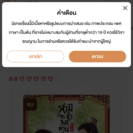
Tunwalai ธัญวลัย
เปิดแอป
เพื่อประสบการณ์ที่ดีกว่าบนมือถือ
คำเตือน
เข้าสู่ระบบ
นิยายเรื่องนี้มีเนื้อหาหรือรูปแบบการนำเสนอ เช่น ภาพประกอบ เพศ
มาใหม่
หน้าแรก
นิยาย
อีบุ๊ก
การ์ตูน
ดรีมแชท
ธัญลิสต์
ภาษา เป็นต้น ที่อาจไม่เหมาะสมกับผู้อ่านที่อายุต่ำกว่า 18 ปี ควรใช้วิจา
รณญาน ในการอ่านหรือควรได้รับคำแนะนำจากผู้ใหญ่
สามี ข้าจะตีท่านคืน [สนพ.Rose]
ยกเลิก
ตกลง
นักเขียน:
Rose
Y
0.0
จบ