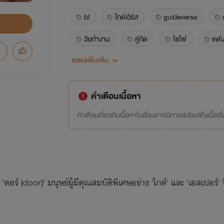
bl
ไกด์เวิร์ส
guideverse
วัยทำงาน
คู่กัด
ไซไฟ
แฟน
แสดงเพิ่มเติม
คลั่งรัก
นายเอกเก่ง
พระเอกปากร้า
พระเอกคลั่งรัก
นิยายแปล
แปลเกาห
คำเตือนเนื้อหา
คำเตือนเกี่ยวกับเนื้อหาในเรื่องอาจมีการสปอยล์ถึงเนื้อเรื
ดอร์ (door)' มนุษย์ผู้มีคุณสมบัติพิเศษอย่าง 'ไกด์' และ 'เอสเปอร์'