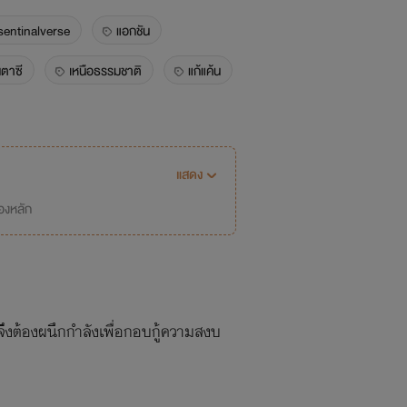
sentinalverse
แอกชัน
ตาซี
เหนือธรรมชาติ
แก้แค้น
ย
นายเอกสู้คน
ลี
boylove/yaoi
ดราม่า
แสดง
่องหลัก
 จึงต้องผนึกกำลังเพื่อกอบกู้ความสงบ