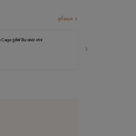
ดูทั้งหมด
e Cage วูล์ฟ อิน เดอะ เคจ