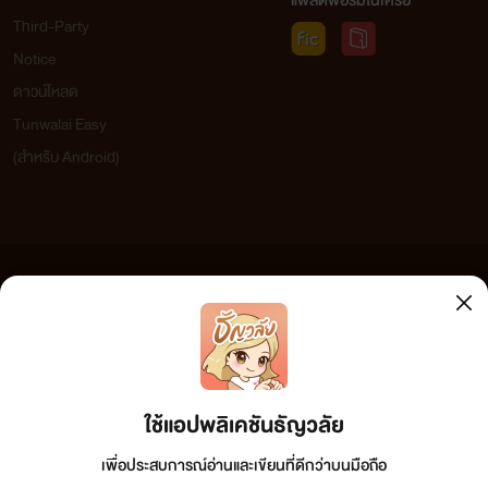
แพลตฟอร์มในเครือ
Third-Party
Notice
ดาวน์โหลด
Tunwalai Easy
(สำหรับ Android)
ข้อความที่ท่านได้อ่านจากเว็บไซต์นี้เกิดจากการเขียนโดยสาธารณชนและเผยแพร่โดยอัตโนมัติ ผู้ดูแล
เว็บไซต์แห่งนี้ไม่ได้เห็นด้วยและไม่ขอรับผิดชอบต่อข้อความใดๆ ทั้งสิ้น ดังนั้นผู้อ่านทุกท่านโปรดใช้
วิจารณญาณในการกลั่นกรองด้วยตนเอง และหากท่านพบข้อความใดๆ ที่ขัดต่อกฎหมายและศีลธรรม
กรุณาแจ้งมาที่
tunwalai@ookbee.com
เพื่อทีมงานจะได้ดำเนินการในทันที ทั้งนี้ ทางเว็บไซต์ขอสงวน
ลิขสิทธิ์ตามพระราชบัญญัติลิขสิทธิ์ (ฉบับเพิ่มเติม) พ.ศ.2558
ใช้แอปพลิเคชันธัญวลัย
เพื่อประสบการณ์อ่านและเขียนที่ดีกว่าบนมือถือ