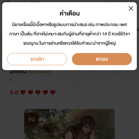
Tunwalai ธัญวลัย
เปิดแอป
เพื่อประสบการณ์ที่ดีกว่าบนมือถือ
คำเตือน
เข้าสู่ระบบ
นิยายเรื่องนี้มีเนื้อหาหรือรูปแบบการนำเสนอ เช่น ภาพประกอบ เพศ
มาใหม่
หน้าแรก
นิยาย
อีบุ๊ก
การ์ตูน
ดรีมแชท
ธัญลิสต์
ภาษา เป็นต้น ที่อาจไม่เหมาะสมกับผู้อ่านที่อายุต่ำกว่า 18 ปี ควรใช้วิจา
รณญาน ในการอ่านหรือควรได้รับคำแนะนำจากผู้ใหญ่
บันทึกการเลี้ยงดูสามียุคหิน [นิยาย
แปล]
ยกเลิก
ตกลง
นักเขียน:
lilacnovel
Y
5.0
จบ