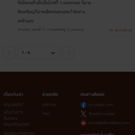
ห้ะมีตอนซ้ำเสียเงินไปฟรี ๆ เลยหรอคะ นิยาย
ติดเหรียญก็น่าจะเช็คหน่อยนะคะกำลังอ่าน
เพลินเลย
จากตอน: ตอนที่ 91 การแสดงหมู่ (1) (rewrite)
ตอบกลับ (2)
เกี่ยวกับเรา
ช่วยเหลือ
ช่องทางติดต่อ
ธัญวลัยคือ?
บทความ
tunwalai.com
นโยบายการ
FAQ
@webtunwalai
คุ้มครอง
tunwalai@ookbee.com
ข้อมูลส่วนบุคคล
เงื่อนไขและข้อตกลง