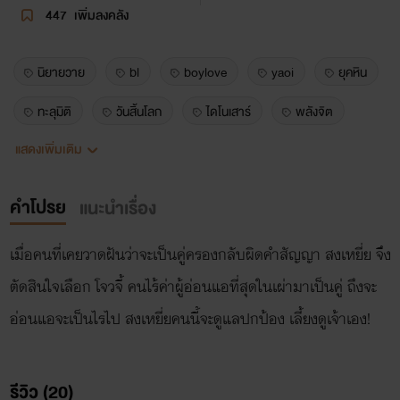
447
เพิ่มลงคลัง
นิยายวาย
bl
boylove
yaoi
ยุคหิน
ทะลุมิติ
วันสิ้นโลก
ไดโนเสาร์
พลังจิต
แสดงเพิ่มเติม
สัตว์อสูร
ยุคดึกดำบรรพ์
คำโปรย
แนะนำเรื่อง
เมื่อคนที่เคยวาดฝันว่าจะเป็นคู่ครองกลับผิดคำสัญญา สงเหยี่ย จึง
ตัดสินใจเลือก โจวจี้ คนไร้ค่าผู้อ่อนแอที่สุดในเผ่ามาเป็นคู่ ถึงจะ
อ่อนแอจะเป็นไรไป สงเหยี่ยคนนี้จะดูแลปกป้อง เลี้ยงดูเจ้าเอง!
รีวิว (20)