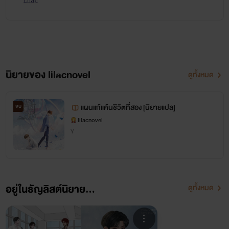
นิยายของ lilacnovel
ดูทั้งหมด
แผนแก้แค้นชีวิตที่สอง [นิยายแปล]
จบ
lilacnovel
Y
อยู่ในธัญลิสต์นิยาย...
ดูทั้งหมด