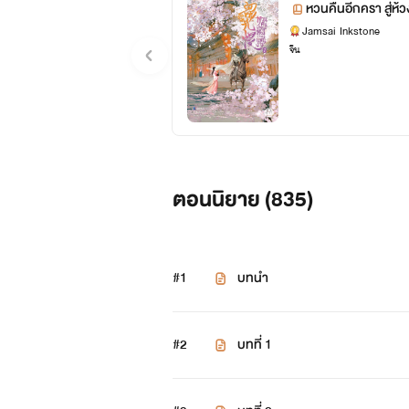
หวนคืนอีกครา สู่ห้
Jamsai Inkstone
จีน
ตอนนิยาย (
835
)
#1
บทนำ
#2
บทที่ 1