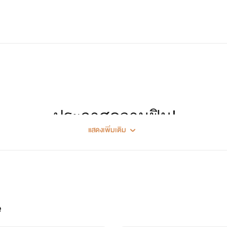
ประกาศความฟิน!
แสดงเพิ่มเติม
กับโปรเจ็ค
Jamsai x Inkstone
stseller
ที่ขายดีตลอดกาล และถูกเรียกร้องให้นำมาเป็น
e-book
และนิย
ในเครือสำนักพิมพ์แจ่มใสที่ได้รับลิขสิทธิ์ออนไลน์ภายใต้บริษัท
I
e