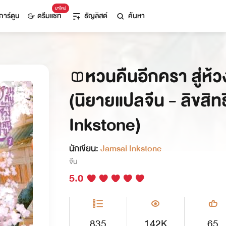
มาใหม่
การ์ตูน
ดรีมแชท
ธัญลิสต์
ค้นหา
หวนคืนอีกครา สู่ห้
(นิยายแปลจีน - ลิขสิทธ
Inkstone)
นักเขียน:
Jamsai Inkstone
จีน
5.0
835
142K
65