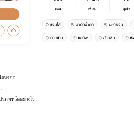
ตอน
เข้าชม
ถูกใจ
แจ่มใส
มากกว่ารัก
นิยายจีน
ทาสเมีย
แม่ทัพ
สายซึน
เร
็นไรหรอก
..
งปรภพหรืออย่างไร