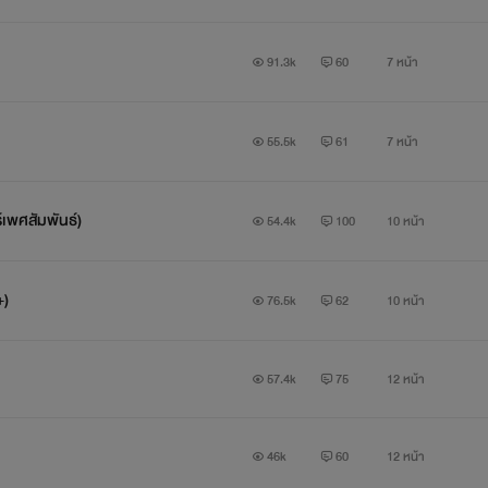
91.3k
60
7 หน้า
55.5k
61
7 หน้า
์เพศสัมพันธ์)
54.4k
100
10 หน้า
+)
76.5k
62
10 หน้า
57.4k
75
12 หน้า
(นักศึกษาแพทย์ + มาเฟีย)
Friend with Benefits
46k
60
12 หน้า