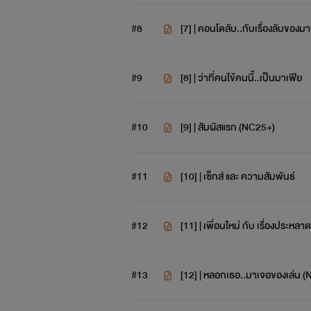
#8
[7] | คอนโดลับ..กับเรื่องลับของมา
#9
[8] | ว่าที่คนไข้คนนี้..เป็นมาเฟีย
แต่เมื่อทุกอย่างมันถลำลึ
#10
[9] | สัมผัสแรก (NC25+)
#11
[10] | เซ็กส์ และ ความสัมพันธ์
#12
[11] | เพื่อนใหม่ กับ เรื่องประหลา
#13
[12] | หลอกเธอ..มาเจอของเล่น 