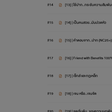
#14
[13] | ใช้ปาก..กระชับความสัมพั
#15
[14] | เป็นคนสวย..มันปวดหัว
#16
[15] | คำตอบจาก..ปาก (NC25+)
#17
[16] | Friend with Benefits 1
#18
[17] | เซ็กส์ และกฎเหล็ก
#19
[18] | เจน หรือ..เจนจัด
#20
[19] | จุดเริ่มต้น..ของความผูกพ