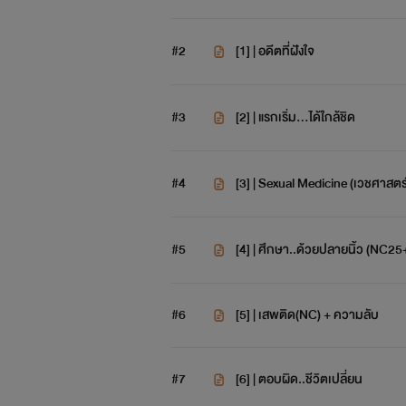
#2
[1] | อดีตที่ฝังใจ
#3
[2] | แรกเริ่ม...ได้ใกล้ชิด
#4
[3] | Sexual Medicine (เวชศาสตร
#5
[4] | ศึกษา..ด้วยปลายนิ้ว (NC25
#6
[5] | เสพติด(NC) + ความลับ
#7
[6] | ตอบผิด..ชีวิตเปลี่ยน