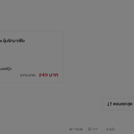
s อุ้มรักมาเฟีย
ลดอีบุ๊ก
249 บาท
279 บาท
ตอนแรกสุด
116.6k
117
4 หน้า