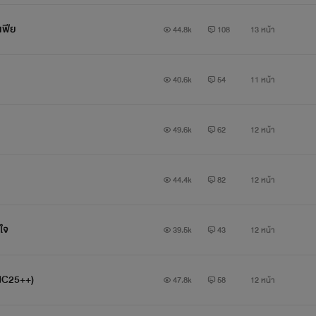
เซ็กส์ที่ไร้ความสัมพันธ์ เพื่อนนอน เพื่อนบนเตียง
เฟีย
44.8k
108
13 หน้า
ใครหวั่นไหวคือแพ้ เพราะกฎเหล็กคือ...
'ห้ามรู้สึก'
40.6k
54
11 หน้า
ก...ฉันรู้สึกอยากเป็นเจ้าของ และดันพลาดมีพยานรักตัวน้อยๆกับมาเฟี
49.6k
62
12 หน้า
ใช่...ฉันจึงเป็นคนแพ้
44.4k
82
12 หน้า
และฉัน...จะไม่ยอมแพ้เพียงฝ่ายเดียว
ในเมื่อเขาไม่รับผิดชอบ
ดใจ
39.5k
43
12 หน้า
ฉันก็ต้องทำทุกอย่าง..ให้ผู้ชายคนนี้
(NC25++)
47.8k
58
12 หน้า
'เสียใจ' -