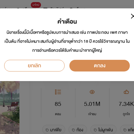
มาใหม่
การ์ตูน
ดรีมแชท
ธัญลิสต์
ค้นหา
คำเตือน
นิยายเรื่องนี้มีเนื้อหาหรือรูปแบบการนำเสนอ เช่น ภาพประกอบ เพศ ภาษา
อุ้มรักมาเฟีย
เป็นต้น ที่อาจไม่เหมาะสมกับผู้อ่านที่อายุต่ำกว่า 18 ปี ควรใช้วิจารณญาน ใน
การอ่านหรือควรได้รับคำแนะนำจากผู้ใหญ่
นักเขียน:
โนเนจัง
ยกเลิก
ตกลง
อีโรติก
5.0
85
5.01M
7.34K
ตอน
เข้าชม
ถูกใจ
มาเฟีย
ท้อง
ไม่ผูกพัน
แก้