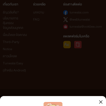
เกี่ยวกับเรา
ช่วยเหลือ
ช่องทางติดต่อ
ธัญวลัยคือ?
บทความ
tunwalai.com
นโยบายการ
FAQ
@webtunwalai
คุ้มครอง
tunwalai@ookbee.com
ข้อมูลส่วนบุคคล
เงื่อนไขและข้อตกลง
แพลตฟอร์มในเครือ
Third-Party
Notice
ดาวน์โหลด
Tunwalai Easy
(สำหรับ Android)
ข้อความที่ท่านได้อ่านจากเว็บไซต์นี้เกิดจากการเขียนโดยสาธารณชนและเผยแพร่โดยอัตโนมัติ ผู้ดูแล
เว็บไซต์แห่งนี้ไม่ได้เห็นด้วยและไม่ขอรับผิดชอบต่อข้อความใดๆ ทั้งสิ้น ดังนั้นผู้อ่านทุกท่านโปรดใช้