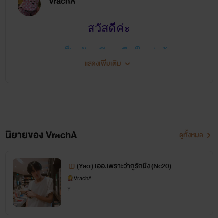
VrachA
สวัสดีค่ะ
เราเป็นนักเขียนมือใหม่เน้อ
แสดงเพิ่มเติม
แนว Y ชาย-ชาย
ฝากเนื้อฝากตัวด้วยนะคะ
สนับสนุนนักเขียนตาดำๆคนนี้หน่อย
นิยายของ VrachA
ดูทั้งหมด
เน้อ
(Yaoi) เออ.เพราะว่ากูรักมึง (Nc20)
VrachA
Y