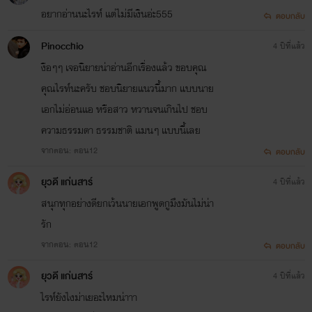
อยากอ่านนะไรท์ แต่ไม่มีเงินอ่ะ555
ตอบกลับ
Pinocchio
4 ปีที่แล้ว
งือๆๆ เจอนิยายน่าอ่านอีกเรื่องแล้ว ขอบคุณ
คุณไรท์นะครับ ชอบนิยายแนวนี้มาก แบบนาย
เอกไม่อ่อนแอ หรือสาว หวานจนเกินไป ชอบ
ความธรรมดา ธรรมชาติ แมนๆ แบบนี้เลย
จากตอน: ตอน12
ตอบกลับ
ยุวดี แก่นสาร์
4 ปีที่แล้ว
สนุกทุกอย่างดียกเว้นนายเอกพูดกูมึงมันไม่น่า
รัก
จากตอน: ตอน12
ตอบกลับ
ยุวดี แก่นสาร์
4 ปีที่แล้ว
ไรท์ยังไงม่าเยอะไหมน่าาา