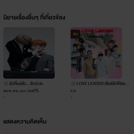
นิยายเรื่องอื่นๆ ที่เกี่ยวข้อง
จบ
ผัวหื่นแล้ว...รักปะละ
LOVE LEADER เชียร์รักให้ลงล็อ
ค [โลกของหนุ่มๆเชียร์ลีดเดอร์สุ
สหาย สาย yaoi (ไรท์กีวี่)
K.R.
Y
Y
ดฮอต]
แสดงความคิดเห็น