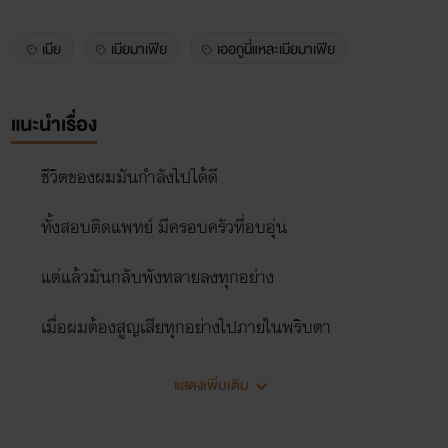
เมีย
เมียมาเฟีย
เออกูนี่แหละเมียมาเฟีย
แนะนำเรื่อง
ชีวิตของผมมันกำลังไปได้ดี
ทั้งสอบติดแพทย์ มีครอบครัวที่อบอุ่น
แต่แล้วมันกลับพังทลายลงทุกอย่าง
เมื่อผมต้องสูญเสียทุกอย่างไปภายในพริบตา
คือแค่กลายมาเป็นเมียผู้ชายก็แย่แล้ว
แสดงเพิ่มเติม
แต่การมาเป็นเมียมาเฟียนี่มันเกินบรรยายจริงๆ