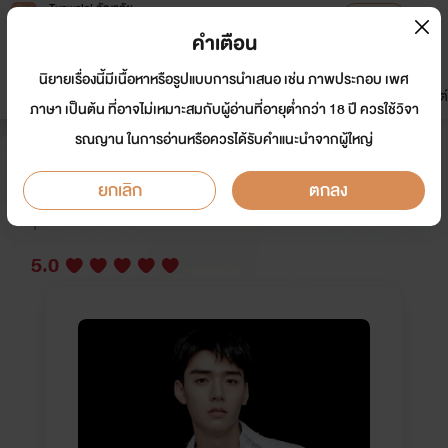
Tunwalai ธัญวลัย
เปิดแอป
เพื่อประสบการณ์ที่ดีกว่าบนมือถือ
คำเตือน
เข้าสู่ระบบ
นิยายเรื่องนี้มีเนื้อหาหรือรูปแบบการนำเสนอ เช่น ภาพประกอบ เพศ
มาใหม่
หน้าแรก
นิยาย
อีบุ๊ก
การ์ตูน
ดรีมแชท
ธัญลิสต์
ภาษา เป็นต้น ที่อาจไม่เหมาะสมกับผู้อ่านที่อายุต่ำกว่า 18 ปี ควรใช้วิจา
รณญาน ในการอ่านหรือควรได้รับคำแนะนำจากผู้ใหญ่
(Yaoi)เออ.กูนี่แหละเมียมาเฟีย(20+)
ยกเลิก
ตกลง
นักเขียน:
VrachA
Y
5.0