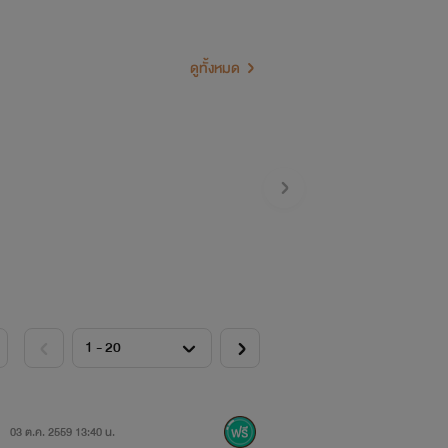
ดูทั้งหมด
ลอก พลอยพิชญา มายังสกรูวา แห่งหมู่
วงลึกที่สุดของมหาสมุทรแห่งความสิ้นหวัง
03 ต.ค. 2559 13:40 น.