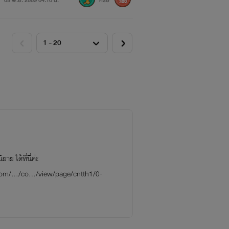
03 พ.ย. 2559 04:10 น.
หรือ
300
 ได้ที่นี่ค่ะ
q.com/…/co…/view/page/cntth1/0-
----------------------------------------
กา อักษรามณี และ กรัชเพชร นะคะ