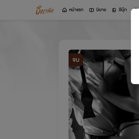
หน้าแรก
นิยาย
อีบุ๊ก
จบ