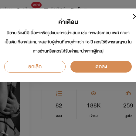
มาใหม่
การ์ตูน
ดรีมแชท
ธัญลิสต์
ค้นหา
คำเตือน
นิยายเรื่องนี้มีเนื้อหาหรือรูปแบบการนำเสนอ เช่น ภาพประกอบ เพศ ภาษา
พิศวาสเถื่อน (ซื้อเ
เป็นต้น ที่อาจไม่เหมาะสมกับผู้อ่านที่อายุต่ำกว่า 18 ปี ควรใช้วิจารณญาน ใน
การอ่านหรือควรได้รับคำแนะนำจากผู้ใหญ่
นักเขียน:
อักษรามณี
ยกเลิก
ตกลง
อีโรติก
5.0
82
188K
259
ตอน
เข้าชม
ถูกใจ