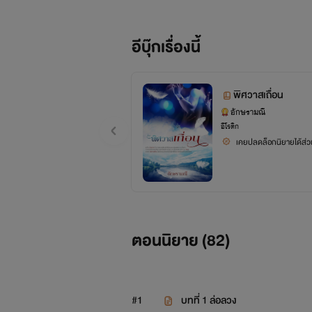
อีบุ๊กเรื่องนี้
พิศวาสเถื่อน
เบน คริสเตียนเซน จะไม่ยอมสูญเ
อักษรามณี
เกาะโลโฟเตนเพื่อจองจำเธอไว้กับอเวจีชั
อีโรติก
เคยปลดล็อกนิยายได้ส่วน
ทว่าเธอกลับยินดีชดใช้ความผิดแม้แลกด
หากแต่พิศวาสเถื่อนนั้นคือการลงทัณฑ์ห
ตอนนิยาย (
82
)
#1
บทที่ 1 ล่อลวง