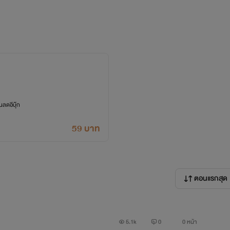
สียน้องชายฝาแฝดของเขาไปโดยไม่ได้ลากตัวคนผิดมาลงโทษ เขาล่อห
่วนิรันดร์ในสวรรค์ของชาวไวกิ้ง เขาคือมัจจุราชที่จะลากเธอลงสู่ห้
ลดอีบุ๊ก
้วยวิญญาณที่ถูกร้อยรัดจากความชิงชัง
59 บาท
รือเสน่หาที่พันธนาการตัวเขาไว้จนดิ้นไม่หลุด
ตอนแรกสุด
5.1k
0
0 หน้า