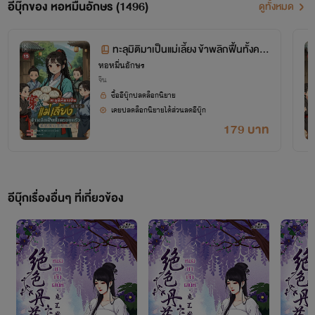
อีบุ๊กของ หอหมื่นอักษร (1496)
ดูทั้งหมด
ทะลุมิติมาเป็นแม่เลี้ยง ข้าพลิกฟื้นทั้งคร
หอหมื่นอักษร
อบครัว เล่ม 15 (จบ+ตอนพิเศษ)
จีน
ซื้ออีบุ๊กปลดล็อกนิยาย
เคยปลดล็อกนิยายได้ส่วนลดอีบุ๊ก
179 บาท
โปรเจกต์ "หอหมื่นอักษร" เป็นโปรเจกต์ที่ซื้อลิขสิทธิ์นิยายออนไลน์มาอย่างถูกต้อง
เผยแพร่อย่างเป็นทางการโดย OokbeeU และ China Literature
อีบุ๊กเรื่องอื่นๆ ที่เกี่ยวข้อง
เจ้าของลิขสิทธิ์ต้นฉบับ China Literature
จากใจเก๋อเก๋อ