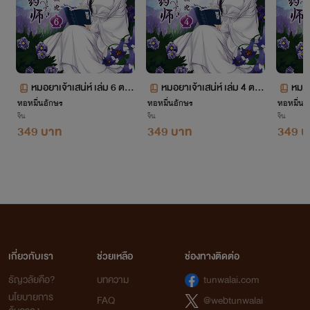
นิยายทุกเรื่องที่อยู่ในโปรเจกต์หอหมื่นอักษรเราเป็นนิยายที่เก๋อเก๋อพยายามพิถีพิถันคัดเลือก
มาอย่างเต็มความสามารถโดยผ่านการเรียบเรียงและกลั่นกรองด้วยความตั้งใจของเหล่านักแปล เพื่อ
ให้นายท่านได้รับความเพลิดเพลินอย่างถึงที่สุด
หมอยาเจ้าเสน่ห์ เล่ม 6 ตอ
หมอยาเจ้าเสน่ห์ เล่ม 4 ตอ
หมอย
เก๋อเก๋อหวังเป็นอย่างยิ่งว่านิยายของเราจะเติมเต็มความปรารถนาของนายท่านทุกๆ คนได้
หอหมื่นอักษร
นที่ 1192-1394
หอหมื่นอักษร
นที่ 731-1003
หอหมื่นอ
นที่
อย่างพึงพอใจ และเชื่อมั่นว่านายท่านจะสนับสนุนนิยายของเราอย่างถูกลิขสิทธิ์ เพื่อเป็นกำลังใจใน
จีน
จีน
จีน
349 บาท
349 บาท
349 บ
การคัดสรรนิยายเรื่องอื่นๆ ของเราต่อไปในอนาคต
ถ้าหากนายท่านพบเห็นนิยายของหอหมื่นอักษรถูกนำไปเผยแพร่อย่างผิดลิขสิทธิ์ที่ใด
สามารถเข้ามาแจ้งกับเราได้ในทุกช่องทางการติดต่อ
ท้ายที่สุดนี้เก๋อเก๋อขอขอบพระคุณแรงสนับสนุนของนายท่านทุกคนจากนี้และต่อไปในอนาคต
ด้วยเจ้าค่ะ
เกี่ยวกับเรา
ช่วยเหลือ
ช่องทางติดต่อ
ธัญวลัยคือ?
บทความ
tunwalai.com
เก๋อเก๋อ แห่งหอหมื่นอักษร
นโยบายการ
FAQ
@webtunwalai