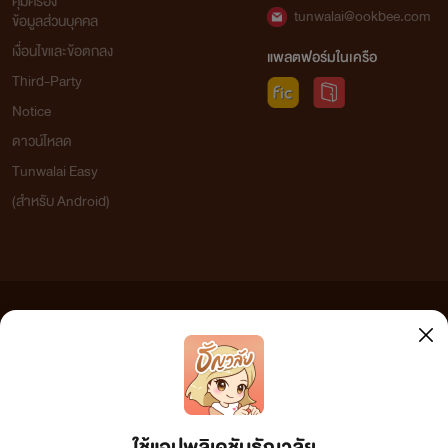
คุ้มครอง
tunwalai@ookbee.com
ข้อมูลส่วนบุคคล
เงื่อนไขและข้อตกลง
แพลตฟอร์มในเครือ
Third-Party
Notice
ดาวน์โหลด
Tunwalai Easy
(สำหรับ Android)
ข้อความที่ท่านได้อ่านจากเว็บไซต์นี้เกิดจากการเขียนโดยสาธารณชนและเผยแพร่โดยอัตโนมัติ ผู้ดูแล
เว็บไซต์แห่งนี้ไม่ได้เห็นด้วยและไม่ขอรับผิดชอบต่อข้อความใดๆ ทั้งสิ้น ดังนั้นผู้อ่านทุกท่านโปรดใช้
วิจารณญาณในการกลั่นกรองด้วยตนเอง และหากท่านพบข้อความใดๆ ที่ขัดต่อกฎหมายและศีลธรรม
กรุณาแจ้งมาที่
tunwalai@ookbee.com
เพื่อทีมงานจะได้ดำเนินการในทันที ทั้งนี้ ทางเว็บไซต์ขอสงวน
ลิขสิทธิ์ตามพระราชบัญญัติลิขสิทธิ์ (ฉบับเพิ่มเติม) พ.ศ.2558
ใช้แอปพลิเคชันธัญวลัย