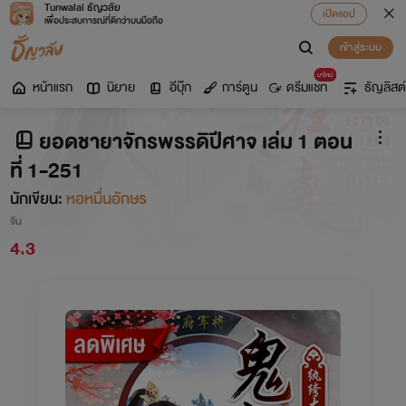
Tunwalai ธัญวลัย
เปิดแอป
เพื่อประสบการณ์ที่ดีกว่าบนมือถือ
เข้าสู่ระบบ
มาใหม่
หน้าแรก
นิยาย
อีบุ๊ก
การ์ตูน
ดรีมแชท
ธัญลิสต์
ยอดชายาจักรพรรดิปีศาจ เล่ม 1 ตอน
ที่ 1-251
นักเขียน:
หอหมื่นอักษร
จีน
4.3