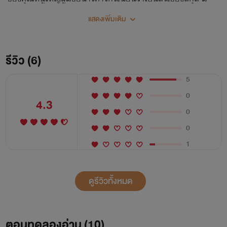
หนำซ้ำนางยังหน้าหนาไปฉุดหนุ่มรูปงามกลางเมืองจนเป็นเหตุ
แสดงเพิ่มเติม
ให้โดนองค์รัชทายาทถอนหมั้นอีก ความเจ็บปวดแสนสาหัสนี้
ทำให้นางเลือกปลิดชีพตนเองลง ทว่านางกลับไม่ตาย และเมื่อ
ลืมตาขึ้นอีกครั้ง คุณหนูใหญ่แห่งสกุลอวิ๋นก็เปลี่ยนจากหน้ามือ
รีวิว (6)
ไปเป็นหลังมือ จู่ๆ นางสวะที่ใครต่างก็ดูถูกกลับกลายมาเป็น
5
แพทย์หญิงอัจฉริยะ ซ้ำร้ายนางยังบังเอิญไปช่วยชายปริศนาเอาไว้
0
กลางทางจนเขาตามมาบอกให้นาง 'รับผิดชอบ' ถึงที่!
4.3
0
0
1
ดูรีวิวทั้งหมด
ตอนทดลองอ่าน (
10
)