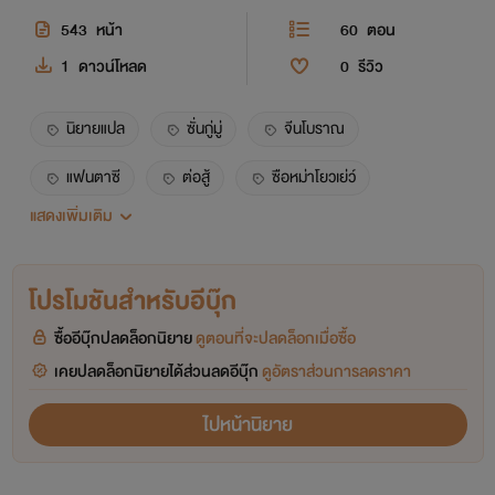
543
หน้า
60
ตอน
1
ดาวน์โหลด
0
รีวิว
นิยายแปล
ซั่นกู่มู่
จีนโบราณ
แฟนตาซี
ต่อสู้
ซือหม่าโยวเย่ว์
แสดงเพิ่มเติม
อูหลิงอวี่
โปรโมชันสำหรับอีบุ๊ก
ซื้ออีบุ๊กปลดล็อกนิยาย
ดูตอนที่จะปลดล็อกเมื่อซื้อ
เคยปลดล็อกนิยายได้ส่วนลดอีบุ๊ก
ดูอัตราส่วนการลดราคา
ไปหน้านิยาย