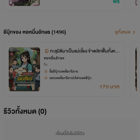
ฟรี
อีบุ๊กของ หอหมื่นอักษร (1496)
ดูทั้งหมด
ทะลุมิติมาเป็นแม่เลี้ยง ข้าพลิกฟื้นทั้งคร
หอหมื่นอักษร
อบครัว เล่ม 15 (จบ+ตอนพิเศษ)
จีน
ซื้ออีบุ๊กปลดล็อกนิยาย
เคยปลดล็อกนิยายได้ส่วนลดอีบุ๊ก
179 บาท
โปรเจกต์ "หอหมื่นอักษร" เป็นโปรเจกต์ที่ซื้อลิขสิทธิ์นิยายออนไลน์มาอย่างถูกต้อง
รีวิวทั้งหมด (0)
เผยแพร่อย่างเป็นทางการโดย OokbeeU และ China Literature
เรื่องนี้ยังไม่มีรีวิว
เจ้าของลิขสิทธิ์ต้นฉบับ China Literature