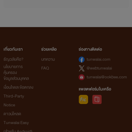
จากใจเก๋อเก๋อ
นิยายทุกเรื่องที่อยู่ในโปรเจกต์หอหมื่นอักษรเราเป็นนิยายที่เก๋อเก๋อพยายามพิถีพิถันคัดเลือก
เกี่ยวกับเรา
ช่วยเหลือ
ช่องทางติดต่อ
มาอย่างเต็มความสามารถโดยผ่านการเรียบเรียงและกลั่นกรองด้วยความตั้งใจของเหล่านักแปล เพื่อ
ธัญวลัยคือ?
บทความ
tunwalai.com
ให้นายท่านได้รับความเพลิดเพลินอย่างถึงที่สุด
นโยบายการ
FAQ
@webtunwalai
เก๋อเก๋อหวังเป็นอย่างยิ่งว่านิยายของเราจะเติมเต็มความปรารถนาของนายท่านทุกๆ คนได้
คุ้มครอง
อย่างพึงพอใจ และเชื่อมั่นว่านายท่านจะสนับสนุนนิยายของเราอย่างถูกลิขสิทธิ์ เพื่อเป็นกำลังใจใน
tunwalai@ookbee.com
ข้อมูลส่วนบุคคล
การคัดสรรนิยายเรื่องอื่นๆ ของเราต่อไปในอนาคต
เงื่อนไขและข้อตกลง
แพลตฟอร์มในเครือ
ถ้าหากนายท่านพบเห็นนิยายของหอหมื่นอักษรถูกนำไปเผยแพร่อย่างผิดลิขสิทธิ์ที่ใด
Third-Party
สามารถเข้ามาแจ้งกับเราได้ในทุกช่องทางการติดต่อ
Notice
ดาวน์โหลด
ท้ายที่สุดนี้เก๋อเก๋อขอขอบพระคุณแรงสนับสนุนของนายท่านทุกคนจากนี้และต่อไปในอนาคต
Tunwalai Easy
ด้วยเจ้าค่ะ
(สำหรับ Android)