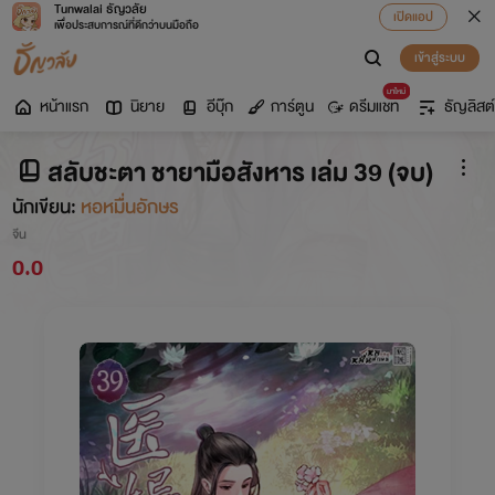
Tunwalai ธัญวลัย
เปิดแอป
เพื่อประสบการณ์ที่ดีกว่าบนมือถือ
เข้าสู่ระบบ
มาใหม่
หน้าแรก
นิยาย
อีบุ๊ก
การ์ตูน
ดรีมแชท
ธัญลิสต์
สลับชะตา ชายามือสังหาร เล่ม 39 (จบ)
นักเขียน:
หอหมื่นอักษร
จีน
0.0