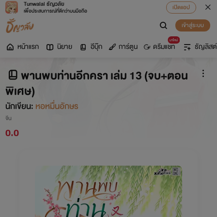
Tunwalai ธัญวลัย
เปิดแอป
เพื่อประสบการณ์ที่ดีกว่าบนมือถือ
เข้าสู่ระบบ
มาใหม่
หน้าแรก
นิยาย
อีบุ๊ก
การ์ตูน
ดรีมแชท
ธัญลิสต์
พานพบท่านอีกครา เล่ม 13 (จบ+ตอน
พิเศษ)
นักเขียน:
หอหมื่นอักษร
จีน
0.0