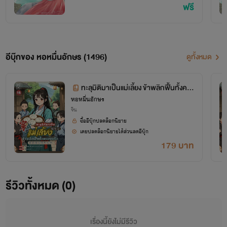
ฟรี
อีบุ๊กของ หอหมื่นอักษร (1496)
ดูทั้งหมด
ทะลุมิติมาเป็นแม่เลี้ยง ข้าพลิกฟื้นทั้งคร
หอหมื่นอักษร
อบครัว เล่ม 15 (จบ+ตอนพิเศษ)
จีน
ซื้ออีบุ๊กปลดล็อกนิยาย
เคยปลดล็อกนิยายได้ส่วนลดอีบุ๊ก
179 บาท
โปรเจกต์ "หอหมื่นอักษร" เป็นโปรเจกต์ที่ซื้อลิขสิทธิ์นิยายออนไลน์มาอย่างถูกต้อง
รีวิวทั้งหมด (0)
เผยแพร่อย่างเป็นทางการโดย OokbeeU และ China Literature
เรื่องนี้ยังไม่มีรีวิว
เจ้าของลิขสิทธิ์ต้นฉบับ China Literature