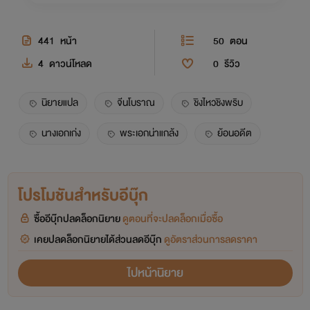
441
หน้า
50
ตอน
4
ดาวน์โหลด
0
รีวิว
นิยายแปล
จีนโบราณ
ชิงไหวชิงพริบ
นางเอกเก่ง
พระเอกน่าแกล้ง
ย้อนอดีต
โปรโมชันสำหรับอีบุ๊ก
ซื้ออีบุ๊กปลดล็อกนิยาย
ดูตอนที่จะปลดล็อกเมื่อซื้อ
เคยปลดล็อกนิยายได้ส่วนลดอีบุ๊ก
ดูอัตราส่วนการลดราคา
ไปหน้านิยาย