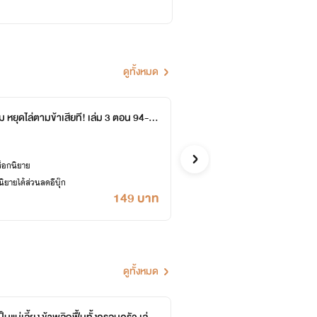
ดูทั้งหมด
 หยุดไล่ตามข้าเสียที! เล่ม 3 ตอน 94-1
องค์ช
หอหมื่นอั
199
จีน
ล็อกนิยาย
ซื้ออี
ยายได้ส่วนลดอีบุ๊ก
เคยปลด
149 บาท
ดูทั้งหมด