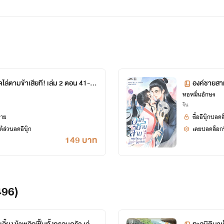
ไล่ตามข้าเสียที! เล่ม 2 ตอน 41-9
องค์ชายสาม
หอหมื่นอักษร
46
จีน
ยาย
ซื้ออีบุ๊กปลด
้ส่วนลดอีบุ๊ก
เคยปลดล็อกนิ
149 บาท
496)