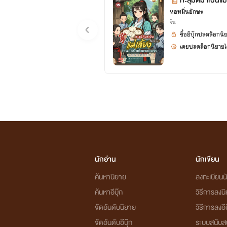
ทะลุมิติมาเป็นแม่
หอหมื่นอักษร
15 (จบ+ตอนพิเ
จีน
ซื้ออีบุ๊กปลดล็อกนิ
เคยปลดล็อกนิยายได
นักอ่าน
นักเขียน
ค้นหานิยาย
ลงทะเบียนนั
ค้นหาอีบุ๊ก
วิธีการลงน
จัดอันดับนิยาย
วิธีการลงอีบ
จัดอันดับอีบุ๊ก
ระบบสนับส