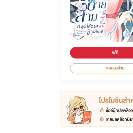
ฟรี
ทดลองอ่าน
โปรโมชันสำหร
ซื้ออีบุ๊กปลดล็
เคยปลดล็อกนิยา