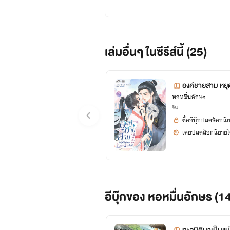
เล่มอื่นๆ ในซีรีส์นี้ (25)
องค์ชายสาม หยุด
หอหมื่นอักษร
3
จีน
ซื้ออีบุ๊กปลดล็อกนิ
เคยปลดล็อกนิยายได
อีบุ๊กของ หอหมื่นอักษร (1