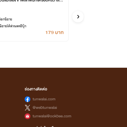
ป็นแม่เลี้ยง ข้าพลิกฟื้นทั้งครอบครัว เล่ม
ทะลุมิ
06-758
หอหมื่นอั
13 ต
จีน
ล็อกนิยาย
ซื้ออี
ยายได้ส่วนลดอีบุ๊ก
เคยปลด
179 บาท
ช่องทางติดต่อ
tunwalai.com
@webtunwalai
tunwalai@ookbee.com