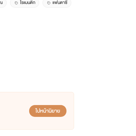
าณ
โรแมนติก
แฟนตาซี
ไปหน้านิยาย