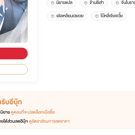
นิยายแปล
จ้านชีเส่า
จีนโบร
เฮ่อเหลียนเวยเวย
ไป๋หลี่เจียเจวี๋ย
ับอีบุ๊ก
อกนิยาย
ดูตอนที่จะปลดล็อกเมื่อซื้อ
ยได้ส่วนลดอีบุ๊ก
ดูอัตราส่วนการลดราคา