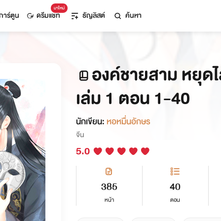
มาใหม่
การ์ตูน
ดรีมแชท
ธัญลิสต์
ค้นหา
องค์ชายสาม หยุดไล
เล่ม 1 ตอน 1-40
นักเขียน:
หอหมื่นอักษร
จีน
5.0
385
40
หน้า
ตอน