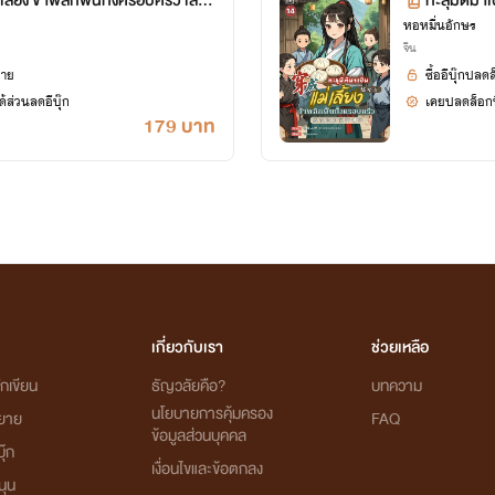
เลี้ยง ข้าพลิกฟื้นทั้งครอบครัว เล่ม
ทะลุมิติมาเ
ศษ)
หอหมื่นอักษร
14 ตอน 7
จีน
ยาย
ซื้ออีบุ๊กปลด
้ส่วนลดอีบุ๊ก
เคยปลดล็อกนิ
179 บาท
เกี่ยวกับเรา
ช่วยเหลือ
กเขียน
ธัญวลัยคือ?
บทความ
นโยบายการคุ้มครอง
ิยาย
FAQ
ข้อมูลส่วนบุคคล
ุ๊ก
เงื่อนไขและข้อตกลง
นุน