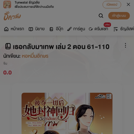
Tunwalai ธัญวลัย
เปิดแอป
เพื่อประสบการณ์ที่ดีกว่าบนมือถือ
เข้าสู่ระบบ
มาใหม่
หน้าแรก
นิยาย
อีบุ๊ก
การ์ตูน
ดรีมแชท
ธัญลิสต์
เธอกลับมาเทพ เล่ม 2 ตอน 61-110
นักเขียน:
หอหมื่นอักษร
จีน
0.0