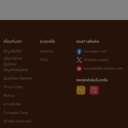
จากใจเก๋อเก๋อ
นิยายทุกเรื่องที่อยู่ในโปรเจกต์หอหมื่นอักษรเราเป็นนิยายที่เก๋อเก๋อพยายามพิถีพิถันคัดเลือก
เกี่ยวกับเรา
ช่วยเหลือ
ช่องทางติดต่อ
มาอย่างเต็มความสามารถโดยผ่านการเรียบเรียงและกลั่นกรองด้วยความตั้งใจของเหล่านักแปล เพื่อ
ธัญวลัยคือ?
บทความ
tunwalai.com
ให้นายท่านได้รับความเพลิดเพลินอย่างถึงที่สุด
นโยบายการ
FAQ
@webtunwalai
เก๋อเก๋อหวังเป็นอย่างยิ่งว่านิยายของเราจะเติมเต็มความปรารถนาของนายท่านทุกๆ คนได้
คุ้มครอง
อย่างพึงพอใจ และเชื่อมั่นว่านายท่านจะสนับสนุนนิยายของเราอย่างถูกลิขสิทธิ์ เพื่อเป็นกำลังใจใน
tunwalai@ookbee.com
ข้อมูลส่วนบุคคล
การคัดสรรนิยายเรื่องอื่นๆ ของเราต่อไปในอนาคต
เงื่อนไขและข้อตกลง
แพลตฟอร์มในเครือ
ถ้าหากนายท่านพบเห็นนิยายของหอหมื่นอักษรถูกนำไปเผยแพร่อย่างผิดลิขสิทธิ์ที่ใด
Third-Party
สามารถเข้ามาแจ้งกับเราได้ในทุกช่องทางการติดต่อ
Notice
ดาวน์โหลด
ท้ายที่สุดนี้เก๋อเก๋อขอขอบพระคุณแรงสนับสนุนของนายท่านทุกคนจากนี้และต่อไปในอนาคต
Tunwalai Easy
ด้วยเจ้าค่ะ
(สำหรับ Android)