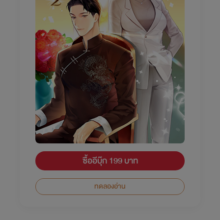
ซื้ออีบุ๊ก 199 บาท
ทดลองอ่าน