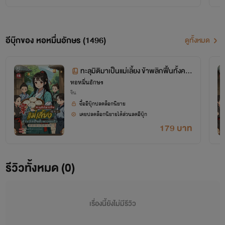
อีบุ๊กของ หอหมื่นอักษร (1496)
ดูทั้งหมด
ทะลุมิติมาเป็นแม่เลี้ยง ข้าพลิกฟื้นทั้งคร
หอหมื่นอักษร
อบครัว เล่ม 15 (จบ+ตอนพิเศษ)
จีน
ซื้ออีบุ๊กปลดล็อกนิยาย
เคยปลดล็อกนิยายได้ส่วนลดอีบุ๊ก
179 บาท
โปรเจกต์ "หอหมื่นอักษร" เป็นโปรเจกต์ที่ซื้อลิขสิทธิ์นิยายออนไลน์มาอย่างถูกต้อง
รีวิวทั้งหมด (0)
เผยแพร่อย่างเป็นทางการโดย OokbeeU และ China Literature
เรื่องนี้ยังไม่มีรีวิว
เจ้าของลิขสิทธิ์ต้นฉบับ China Literature