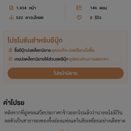
1,434
หน้า
146
ตอน
522
ดาวน์โหลด
2
รีวิว
โปรโมชันสำหรับอีบุ๊ก
ซื้ออีบุ๊กปลดล็อกนิยาย
ดูตอนที่จะปลดล็อกเมื่อซื้อ
เคยปลดล็อกนิยายได้ส่วนลดอีบุ๊ก
ดูอัตราส่วนการลดราคา
ไปหน้านิยาย
คำโปรย
หลังจากที่มู่หรงเสวี่ยประกาศกร้าวออกไปแล้วว่านางจะไม่มีวัน
ลดตัวเป็นชายารองของจิ้งอ๋องแห่งแคว้นชิงเหยี่ยนอย่างเด็ดขาด
แต่ดูเหมือนเรื่องราวจะไม่ง่ายดายเช่นนั้น เมื่อจิ้งอ๋องดูไม่มีทีท่า