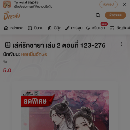
Tunwalai ธัญวลัย
เปิดแอป
เพื่อประสบการณ์ที่ดีกว่าบนมือถือ
เข้าสู่ระบบ
มาใหม่
หน้าแรก
นิยาย
อีบุ๊ก
การ์ตูน
ดรีมแชท
ธัญลิสต์
เล่ห์รักชายา เล่ม 2 ตอนที่ 123-276
นักเขียน:
หอหมื่นอักษร
จีน
5.0