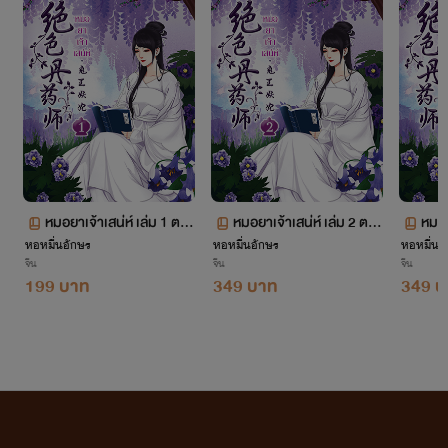
จากใจเก๋อเก๋อ
นิยายทุกเรื่องที่อยู่ในโปรเจกต์หอหมื่นอักษรเราเป็นนิยายที่เก๋อเก๋อพยายามพิถีพิถันคัดเลือก
มาอย่างเต็มความสามารถโดยผ่านการเรียบเรียงและกลั่นกรองด้วยความตั้งใจของเหล่านักแปล เพื่อ
ให้นายท่านได้รับความเพลิดเพลินอย่างถึงที่สุด
หมอยาเจ้าเสน่ห์ เล่ม 1 ตอ
หมอยาเจ้าเสน่ห์ เล่ม 2 ตอ
หมอย
เก๋อเก๋อหวังเป็นอย่างยิ่งว่านิยายของเราจะเติมเต็มความปรารถนาของนายท่านทุกๆ คนได้
หอหมื่นอักษร
นที่ 1-190
หอหมื่นอักษร
นที่ 191-458
หอหมื่นอ
บ)
อย่างพึงพอใจ และเชื่อมั่นว่านายท่านจะสนับสนุนนิยายของเราอย่างถูกลิขสิทธิ์ เพื่อเป็นกำลังใจใน
จีน
จีน
จีน
199 บาท
349 บาท
349 บ
การคัดสรรนิยายเรื่องอื่นๆ ของเราต่อไปในอนาคต
ถ้าหากนายท่านพบเห็นนิยายของหอหมื่นอักษรถูกนำไปเผยแพร่อย่างผิดลิขสิทธิ์ที่ใด
สามารถเข้ามาแจ้งกับเราได้ในทุกช่องทางการติดต่อ
ท้ายที่สุดนี้เก๋อเก๋อขอขอบพระคุณแรงสนับสนุนของนายท่านทุกคนจากนี้และต่อไปในอนาคต
ด้วยเจ้าค่ะ