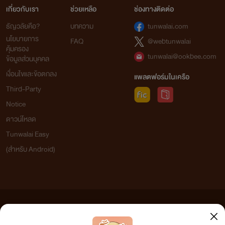
เกี่ยวกับเรา
ช่วยเหลือ
ช่องทางติดต่อ
ธัญวลัยคือ?
บทความ
tunwalai.com
เก๋อเก๋อ แห่งหอหมื่นอักษร
นโยบายการ
FAQ
@webtunwalai
คุ้มครอง
tunwalai@ookbee.com
ข้อมูลส่วนบุคคล
เงื่อนไขและข้อตกลง
แพลตฟอร์มในเครือ
Third-Party
Notice
ดาวน์โหลด
Tunwalai Easy
(สำหรับ Android)
ข้อความที่ท่านได้อ่านจากเว็บไซต์นี้เกิดจากการเขียนโดยสาธารณชนและเผยแพร่โดยอัตโนมัติ ผู้ดูแล
เว็บไซต์แห่งนี้ไม่ได้เห็นด้วยและไม่ขอรับผิดชอบต่อข้อความใดๆ ทั้งสิ้น ดังนั้นผู้อ่านทุกท่านโปรดใช้