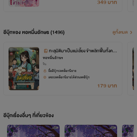
349 บาท
อีบุ๊กของ หอหมื่นอักษร (1496)
ดูทั้งหมด
ทะลุมิติมาเป็นแม่เลี้ยง ข้าพลิกฟื้นทั้งคร
หอหมื่นอักษร
อบครัว เล่ม 15 (จบ+ตอนพิเศษ)
จีน
ซื้ออีบุ๊กปลดล็อกนิยาย
เคยปลดล็อกนิยายได้ส่วนลดอีบุ๊ก
179 บาท
โปรเจกต์ "หอหมื่นอักษร" เป็นโปรเจกต์ที่ซื้อลิขสิทธิ์นิยายออนไลน์มาอย่างถูกต้อง
เผยแพร่อย่างเป็นทางการโดย OokbeeU และ China Literature
อีบุ๊กเรื่องอื่นๆ ที่เกี่ยวข้อง
เจ้าของลิขสิทธิ์ต้นฉบับ China Literature