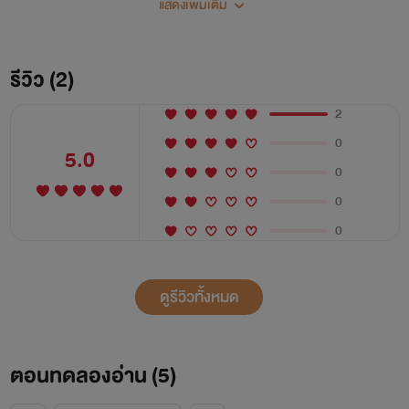
แสดงเพิ่มเติม
ว่าจะยอมปล่อยนางไปเลยแม้แต่น้อย หรือว่าครานี้นางคงต้องใช้
อดีตจิ้งอ๋องกับพระชายาเอกของเขาเป็นตัวช่วย? อีกทั้งบุรุษชุด
ขาว ที่มีนามว่า ‘คุณชายโอวหยาง’ นั้นก็ดูเหมือนเข้ามาวุ่นวายใน
รีวิว (2)
ชีวิตของนางมากขึ้นเรื่อยๆ เสียแล้ว
2
0
5.0
0
0
0
ดูรีวิวทั้งหมด
ตอนทดลองอ่าน (
5
)