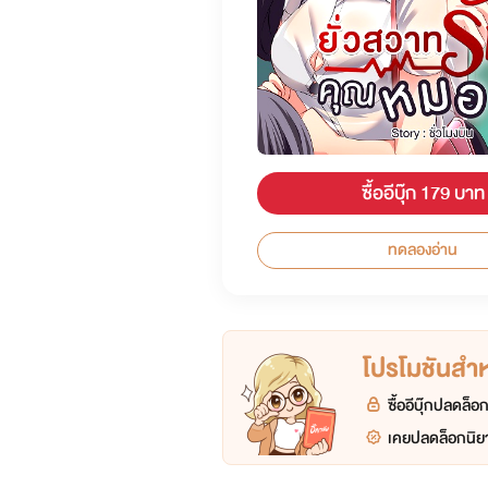
ซื้ออีบุ๊ก 179 บาท
ทดลองอ่าน
โปรโมชันสำหร
ซื้ออีบุ๊กปลดล็
เคยปลดล็อกนิยา