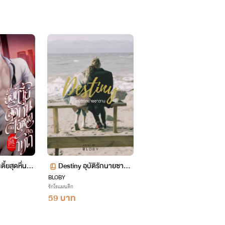
ี้ยสุดหื่นกั
Destiny อุบัติรักนายซาตา
ด [ฉบับปรับ
BLOBY
น [END]
รักโรแมนติก
59 บาท