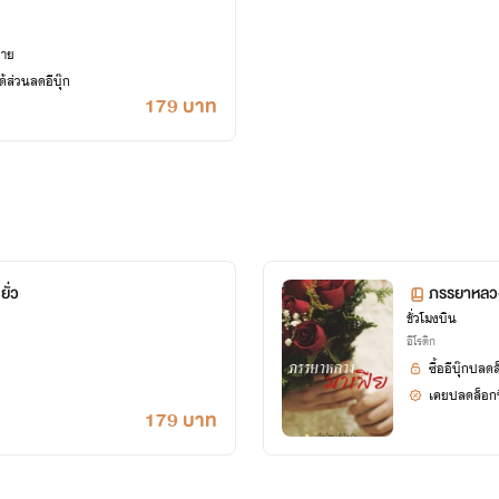
ยาย
้ส่วนลดอีบุ๊ก
179 บาท
ั่ว
ภรรยาหลว
ชั่วโมงบิน
อีโรติก
ซื้ออีบุ๊กปลด
เคยปลดล็อกนิ
179 บาท