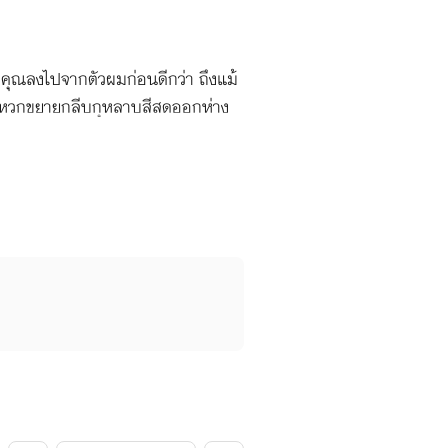
่าคุณลงไปจากตัวผมก่อนดีกว่า ถึงแม้
กลางแหวกขยายกลีบกุหลาบสีสดออกห่าง
เคยแม้แต่จะได้ลิ้มลอง "เอาสิคะคุณหมอ