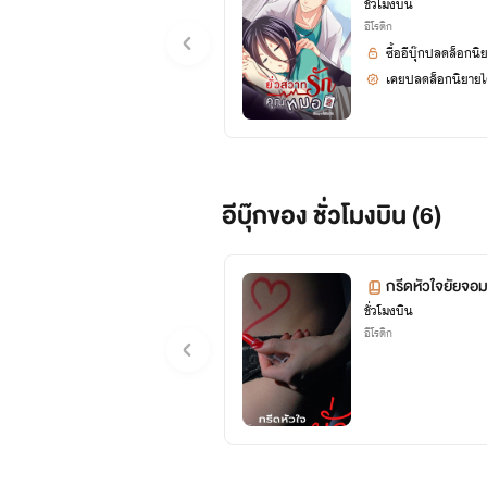
ชั่วโมงบิน
อีโรติก
ซื้ออีบุ๊กปลดล็อกนิ
เคยปลดล็อกนิยายได
อีบุ๊กของ ชั่วโมงบิน (6)
กรีดหัวใจยัยจอมย
ชั่วโมงบิน
อีโรติก