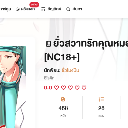
มาใหม่
การ์ตูน
ดรีมแชท
ธัญลิสต์
ค้นหา
ยั่วสวาทรักคุณหมอ
[NC18+]
นักเขียน:
ชั่วโมงบิน
อีโรติก
0.0
458
28
หน้า
ตอน