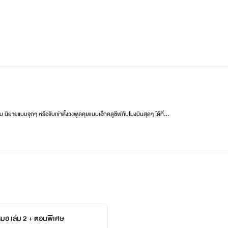
ิยายแบบจุกๆ หรือจับเข่าตั้งวงพูดคุยแบบเอ็กคลูซีฟกับโมงบินสุดๆ ได้ที่...
หมอ เล่ม 2 + ตอนพิเศษ