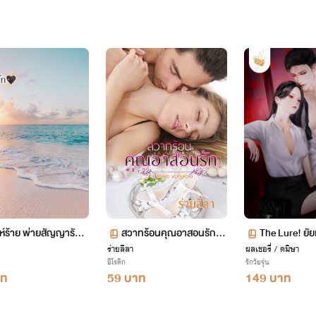
าห์ร้าย พ่ายสัญญารัก1
สวาทร้อนคุณอาสอนรัก ซี
The Lure! ยัยเต
(จบแล้ว)END.
ร่ายลีลา
รีส์ พ่อทูนหัว (จบ)
ผลเชอรี่ / ดมิษา
บไอ้หล่อสุดโห
อีโรติก
รักวัยรุ่น
ปรุง]
าท
59 บาท
149 บาท