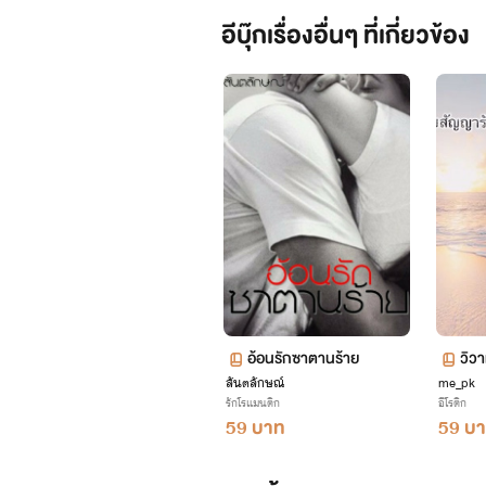
อีบุ๊กเรื่องอื่นๆ ที่เกี่ยวข้อง
อ้อนรักซาตานร้าย
วิว
สันตลักษณ์
me_pk
8+ 
รักโรแมนติก
อีโรติก
59 บาท
59 บ