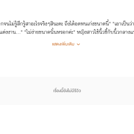
จนไม่รู้สึกรู้สาอะไรจริงๆสินะคะ ถึงได้อดทนเก่งขนาดนี้" "เอาเป็นว
ได้แต่งงาน..." "ไม่ง่ายขนาดนั้นหรอกค่ะ" หญิงสาวใช้นิ้วชี้กับนิ้ว
มฉ่ำไปด้วยน้ำหวาน ที่ถึงแม้ชายหนุ่มจะได้เห็นอยู่บ่อยครั้ง แต่ก็ไม่
แสดงเพิ่มเติม
ดลองใช้ก่อนแต่ง"
เรื่องนี้ยังไม่มีรีวิว