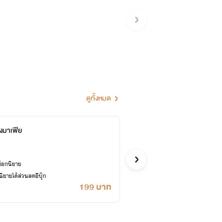
ดูทั้งหมด
งมาเฟีย
วายร้
ชั่วโมงบิน
Y
เคยปลด
ล็อกนิยาย
ยายได้ส่วนลดอีบุ๊ก
199 บาท