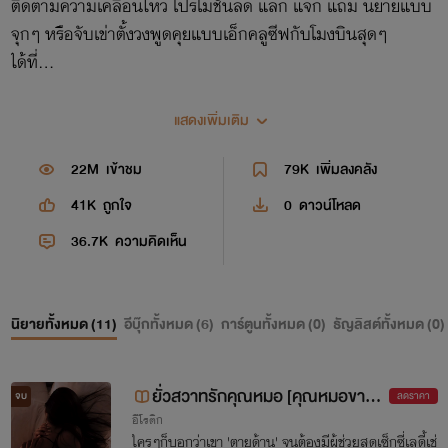
ติดตามความเคลื่อนไหว โปรโมชั่นลด แลก แจก แถม นิยายแบบ
จุกๆ หรือจับเข่าตั้งวงพูดคุยแบบเอ็กคลูซีฟกับโมงบินสุดๆ
ได้ที่...
เพจเฟสบุ๊ค "ชั่วโมงบิน" (พิมพ์ตรงตัว)
แสดงเพิ่มเติม
22M
เข้าชม
79K
เพิ่มลงคลัง
41K
ถูกใจ
0
ดาวน์โหลด
36.7K
ความคิดเห็น
นิยายทั้งหมด (
11
)
อีบุ๊กทั้งหมด (
6
)
การ์ตูนทั้งหมด (
0
)
ธัญลิสต์ทั้งหมด (
0
)
ยั่วสวาทรักคุณหมอ [คุณหมอขาฉี
จบ
ลดราคา
อีโรติก
ดยาให้ที❤️] 🔥เรตติ้ง13.7M🔥
ใครๆก็บอกว่าเขา 'ตายด้าน' จนต้องมีผู้ช่วยสุดเซ็กซี่เลดี้เช่