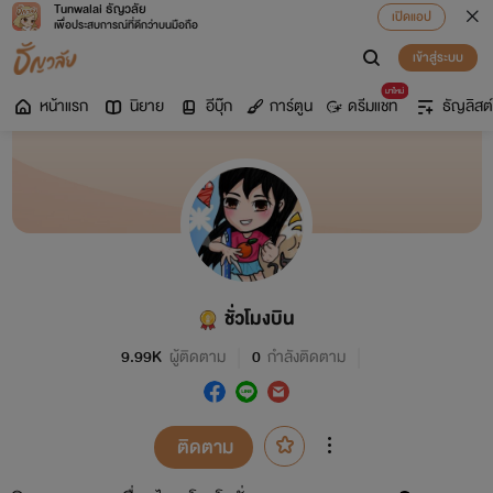
Tunwalai ธัญวลัย
เปิดแอป
เพื่อประสบการณ์ที่ดีกว่าบนมือถือ
เข้าสู่ระบบ
มาใหม่
หน้าแรก
นิยาย
อีบุ๊ก
การ์ตูน
ดรีมแชท
ธัญลิสต์
ชั่วโมงบิน
9.99K
ผู้ติดตาม
0
กำลังติดตาม
ติดตาม