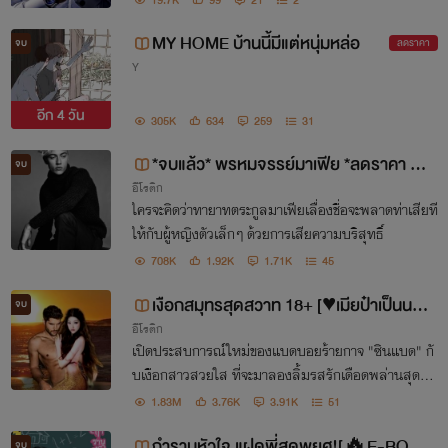
MY HOME บ้านนี้มีแต่หนุ่มหล่อ
จบ
ลดราคา
Y
อีก
4 วัน
305K
634
259
31
*จบแล้ว* พรหมจรรย์มาเฟีย *ลดราคา 5
จบ
อีโรติก
0% ถึงสิ้นเดือน กรณีซื้อเป็นชุด*
ใครจะคิดว่าทายาทตระกูลมาเฟียเลื่องชื่อจะพลาดท่าเสียที
ให้กับผู้หญิงตัวเล็กๆ ด้วยการเสียความบริสุทธิ์
708K
1.92K
1.71K
45
เงือกสมุทรสุดสวาท 18+ [♥เมียป๋าเป็นนางเ
จบ
อีโรติก
งือก♥] *ลดราคา 50% ถึงสิ้นเดือน กรณีซื้
เปิดประสบการณ์ใหม่ของแบดบอยร้ายกาจ "ซินแบด" กั
อเป็นชุด*
บเงือกสาวสวยใส ที่จะมาลองลิ้มรสรักเดือดพล่านสุดอัน
ตรายจนพลั้งใจหลงใหลมนุษย์เพศชายสุดอันตรายผู้นี้!
1.83M
3.76K
3.91K
51
กำราบหัวใจ แฝดพี่สุดพยศ![🔥E-BOOK
จบ