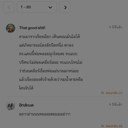
<
>
That good shit!
9 ปีที่แล้ว
ตามมาจากเรืองเงือก เห็นคอมเม้นไม่ได้
แต่เกิดอารมณ์สงสัยนิดหนึ่ง ตกลง
ดร.แดนนี้พ่อพลอยมุกไหมคะ จบแบบ
ปริศนาไม่ค่อยเคลียร์เยอะ จบแบบไหนไม่
ว่าช่วยเคลียร์เรื่องพ่อแม่นางเอกหน่อย
แล้วเรื่องสองตัวร้ายด้วยว่าจมน้ำตายหรือ
โดนจับได้
ตอบกลับ (1)
อิทส์เเบด
9 ปีที่แล้ว
อยากอ่านนนหมออะตอมมมอ่าาา
ตอบกลับ (0)