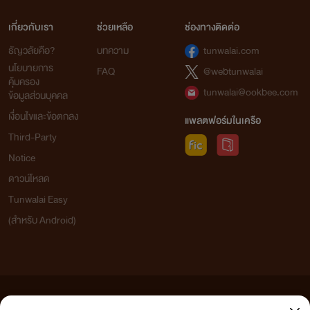
เกี่ยวกับเรา
ช่วยเหลือ
ช่องทางติดต่อ
ธัญวลัยคือ?
บทความ
tunwalai.com
นโยบายการ
FAQ
@webtunwalai
คุ้มครอง
tunwalai@ookbee.com
ข้อมูลส่วนบุคคล
เงื่อนไขและข้อตกลง
แพลตฟอร์มในเครือ
Third-Party
Notice
ดาวน์โหลด
Tunwalai Easy
(สำหรับ Android)
ข้อความที่ท่านได้อ่านจากเว็บไซต์นี้เกิดจากการเขียนโดยสาธารณชนและเผยแพร่โดยอัตโนมัติ ผู้ดูแล