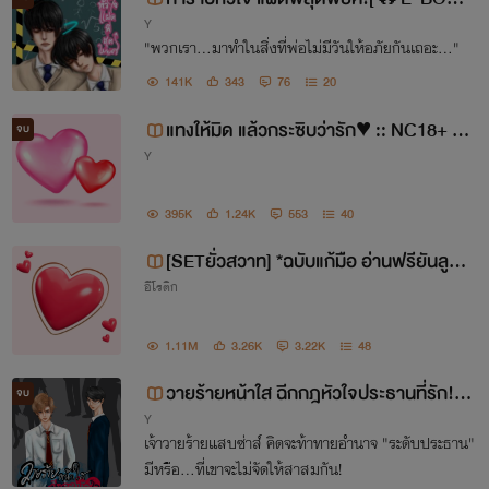
Y
ใน MEB🔥]
"พวกเรา...มาทำในสิ่งที่พ่อไม่มีวันให้อภัยกันเถอะ..."
141K
343
76
20
แทงให้มิด แล้วกระซิบว่ารัก♥ :: NC18+ *ล
จบ
Y
ดราคา 50% ถึงสิ้นเดือน กรณีซื้อเป็นชุด*
395K
1.24K
553
40
[SETยั่วสวาท] *ฉบับแก้มือ อ่านฟรียันลูกบ
อีโรติก
วช* ปรมาจารย์VSธิชา
1.11M
3.26K
3.22K
48
วายร้ายหน้าใส ฉีกกฎหัวใจประธานที่รัก!
จบ
Y
[🔥E-BOOK ใน MEB🔥]
เจ้าวายร้ายแสบซ่าส์ คิดจะท้าทายอำนาจ "ระดับประธาน"
มีหรือ...ที่เขาจะไม่จัดให้สาสมกัน!