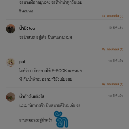
รอนางเงือกอยู่นะคะ รอที่ท่าน้ำทุกวันเลย
ฮือออออ
ตอบกลับ (0)
น้ำนิ่ง tou
10 ปีที่แล้ว
รอป๋าแบด อยู่เด้อ บินคนงามมมม
ตอบกลับ (1)
pui
10 ปีที่แล้ว
ไรท์จ๋าาา รีทอยากได้ E-BOOK ของหมอ
พี กับน้ำฟ้าอ่ะ ออกมารึยังเอ๋ยยยย
ตอบกลับ (1)
น้ำค้างในแก้วใส
10 ปีที่แล้ว
แวะมาทักทายจ้า บินสบายดีไหมเอ่ย รอ
อ่านหมออะอยู่น้าคร้า