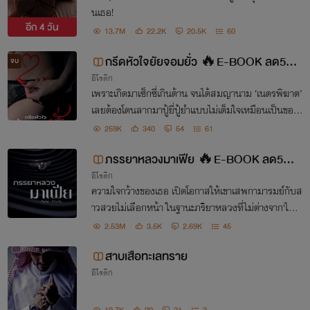
นเธอ!
อีก
4 วัน
13.7M
22.2K
20.5K
60
กรีดหัวใจยัยจอมยั่ว 🔥E-BOOK ลด5
จบ
อีโรติก
0% ในMEB🔥
เพราะเกิดมาเซ็กซี่เกินต้าน จนได้สมญานาม ‘เนตรพิฆาต’
เลยต้องโดนลากมาปู้ยี่ปู้ยำแบบไม่เต็มใจเหมือนเป็นของเ
ล่นคนรวย ชีวิตช่างไม่ยุติธรรม! ทั้งคนใกล้ตัวที่แทงข้างห
259K
340
54
61
ลัง ก็ไม่น่าวุ่นวายใจเท่าเขาที่เฝ้าตามติด
ภรรยาหลวงมาเฟีย 🔥E-BOOK ลด5
อีโรติก
0% ในMEB🔥
ความใจกว้างของเธอ เปิดโอกาสให้เขาเสพกามารมย์กับส
าวสวยไม่เลือกหน้า ในฐานะภริยาหลวงที่ไม่ต่างจาก'ไม้กั้
นหมา'สร้างความแปลกใจแก่ใครมานักต่อนัก ทว่า สำหรั
2.53M
3.5K
2.69K
45
บเธอและเขานั้นไม่เลย เพราะต่างไม่เคยรู้จักคำว่ารัก!
สาบเสือทะเลทราย
อีโรติก
19.7K
99
21
2