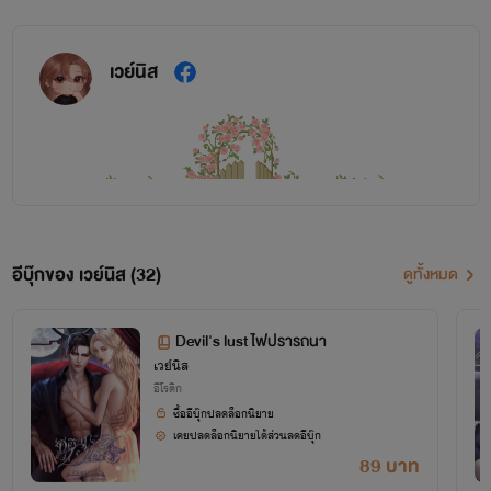
เวย์นิส
อีบุ๊กของ เวย์นิส (32)
ดูทั้งหมด
ห้ามคัดลอกเนื้อหา
ดัดแปลงเนื้อหา
หรือ
เด็ดขาด
Devil's lust ไฟปรารถนา
เวย์นิส
ติด
นิยายทุกเรื่องกลั่นกรองออกมาจากสมองของตัวเอง
อีโรติก
ซื้ออีบุ๊กปลดล็อกนิยาย
ลิขสิทธิ์ทุกเรื่อง
หากพบเห็นการคัดลอกเนื้อไม่ว่าจะ
เคยปลดล็อกนิยายได้ส่วนลดอีบุ๊ก
89 บาท
ทั้งหมดหรือน้อยนิด เวย์จะดำเนินการตาทกฎหมายทันที