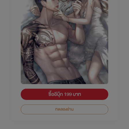
ซื้ออีบุ๊ก 199 บาท
ทดลองอ่าน