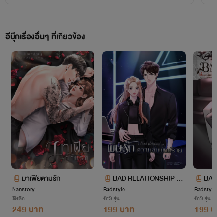
เอาเรื่องให้ถึงที่สุด
อย่าคิดว่าไม่กล้าเอาเรื่อง!!!
อีบุ๊กเรื่องอื่นๆ ที่เกี่ยวข้อง
มาเฟียตามรัก
BAD RELATIONSHIP พิ
BAD
Nanstory_
Badstyle_
ษรักความสัมพันธ์ร้าย
Badstyle
ร้าย
อีโรติก
รักวัยรุ่น
รักวัยรุ่น
249 บาท
199 บาท
199 บ