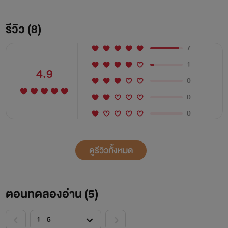
ความรู้สึกน่าเกรงขามอย่างบอกไม่ถูก ตุ๊บ! "อ๊ะ!" หญิงสาวร้อง
ขึ้นด้วยความตกใจเมื่อโดนกระชากแขนอย่างแรงจนเสียหลักล้ม
รีวิว (8)
ลงบนเตียง หัวใจดวงน้อยเต้นระรัวด้วยความตื่นเต้นในตอนที่ผ้า
7
ขนหนูถูกกระชากออกไปด้วยฝีมือของคนข้างบน เผยให้เห็นเรือน
1
ร่างเปลือยเปล่า "เรื่องนั้นฉันจะพิสูจน์เอง"
4.9
0
0
0
ดูรีวิวทั้งหมด
ตอนทดลองอ่าน (
5
)