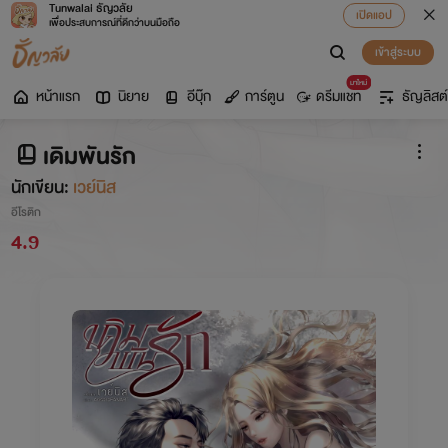
Tunwalai ธัญวลัย
เปิดแอป
เพื่อประสบการณ์ที่ดีกว่าบนมือถือ
เข้าสู่ระบบ
มาใหม่
หน้าแรก
นิยาย
อีบุ๊ก
การ์ตูน
ดรีมแชท
ธัญลิสต์
เดิมพันรัก
นักเขียน:
เวย์นิส
อีโรติก
4.9