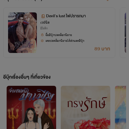
ห้ามคัดลอกเนื้อหา
ดัดแปลงเนื้อหา
หรือ
เด็ดขาด
Devil's lust ไฟปรารถนา
เวย์นิส
ติด
นิยายทุกเรื่องกลั่นกรองออกมาจากสมองของตัวเอง
อีโรติก
ซื้ออีบุ๊กปลดล็อกนิยาย
ลิขสิทธิ์ทุกเรื่อง
หากพบเห็นการคัดลอกเนื้อไม่ว่าจะ
เคยปลดล็อกนิยายได้ส่วนลดอีบุ๊ก
89 บาท
ทั้งหมดหรือน้อยนิด เวย์จะดำเนินการตาทกฎหมายทันที
เอาเรื่องให้ถึงที่สุด
อย่าคิดว่าไม่กล้าเอาเรื่อง!!!
อีบุ๊กเรื่องอื่นๆ ที่เกี่ยวข้อง