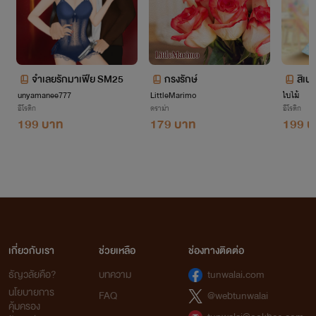
จำเลยรักมาเฟีย SM25
กรงรักษ์
สิเน
unyamanee777
LittleMarimo
ใบไม้
อีโรติก
ดราม่า
อีโรติก
199 บาท
179 บาท
199 บ
เกี่ยวกับเรา
ช่วยเหลือ
ช่องทางติดต่อ
ธัญวลัยคือ?
บทความ
tunwalai.com
นโยบายการ
FAQ
@webtunwalai
คุ้มครอง