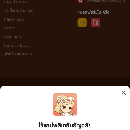
tunwalai@ookbee.com
ข้อมูลส่วนบุคคล
เงื่อนไขและข้อตกลง
แพลตฟอร์มในเครือ
Third-Party
Notice
ดาวน์โหลด
Tunwalai Easy
(สำหรับ Android)
"ขอบคุณทุกๆกำลังใจและแรงสนับสนุนที่ให้ไรท์นะคะ
สัญญาจะพัฒนาฝีมือให้ดีกว่านี้ ขอบคุณจากใจค่ะ"
ข้อความที่ท่านได้อ่านจากเว็บไซต์นี้เกิดจากการเขียนโดยสาธารณชนและเผยแพร่โดยอัตโนมัติ ผู้ดูแล
ช่องทางการติดตาม
คลิก →
เวย์นิส/นิยาย
รัก
อีโรติก
เว็บไซต์แห่งนี้ไม่ได้เห็นด้วยและไม่ขอรับผิดชอบต่อข้อความใดๆ ทั้งสิ้น ดังนั้นผู้อ่านทุกท่านโปรดใช้
วิจารณญาณในการกลั่นกรองด้วยตนเอง และหากท่านพบข้อความใดๆ ที่ขัดต่อกฎหมายและศีลธรรม
กรุณาแจ้งมาที่
tunwalai@ookbee.com
เพื่อทีมงานจะได้ดำเนินการในทันที ทั้งนี้ ทางเว็บไซต์ขอสงวน
ลิขสิทธิ์ตามพระราชบัญญัติลิขสิทธิ์ (ฉบับเพิ่มเติม) พ.ศ.2558
ใช้แอปพลิเคชันธัญวลัย