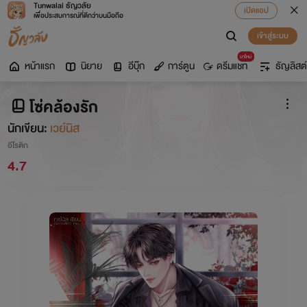
Tunwalai ธัญวลัย
เปิดแอป
เพื่อประสบการณ์ที่ดีกว่าบนมือถือ
เข้าสู่ระบบ
มาใหม่
หน้าแรก
นิยาย
อีบุ๊ก
การ์ตูน
ดรีมแชท
ธัญลิสต์
โซ่คล้องรัก
นักเขียน:
เวย์นิส
อีโรติก
4.7