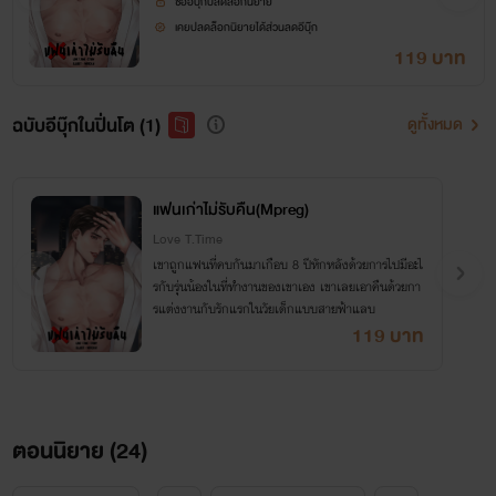
ซื้ออีบุ๊กปลดล็อกนิยาย
เคยปลดล็อกนิยายได้ส่วนลดอีบุ๊ก
119 บาท
ฉบับอีบุ๊กในปิ่นโต (1)
ดูทั้งหมด
แฟนเก่าไม่รับคืน(Mpreg)
Love T.Time
เขาถูกแฟนที่คบกันมาเกือบ 8 ปีหักหลังด้วยการไปมีอะไ
รกับรุ่นน้องในที่ทำงานของเขาเอง เขาเลยเอาคืนด้วยกา
รแต่งงานกับรักแรกในวัยเด็กแบบสายฟ้าแลบ
119 บาท
ตอนนิยาย (
24
)