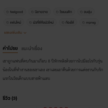
feelgood
นิยายวาย
โรแมนติก
อบอุ่น
แฟนใหม่
ผัวที่ดีคือผัวใหม่
ท้องได้
mpreg
แสดงเพิ่มเติม
รุ่นพี่
รักแรก
แอบรัก
พระเอกซิง
ท่านประธาน
คำโปรย
แนะนำเรื่อง
เขาถูกแฟนที่คบกันมาเกือบ 8 ปีหักหลังด้วยการไปมีอะไรกับรุ่น
น้องในที่ทำงานของเขาเอง เขาเลยเอาคืนด้วยการแต่งงานกับรัก
แรกในวัยเด็กแบบสายฟ้าแลบ
รีวิว (3)