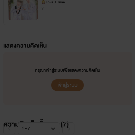
อพร้อมส่ง/มี​ E-book​)
เลิฟ เลิฟ เหมือนกำลังบูชาตัวเอง555555
Love T.Time
Y
มาแต่งนิยายวายได้ไง?
เลิฟมีพี่ชายและพี่ชายของเลิฟก็เป็นเกย์ ตอนเลิฟอายุ 11 //จำได้แม่น// พี่ชายของเลิฟชอบเอา
เรื่องมันกับแฟนมาเล่าให้เลิฟฟัง เล่าทุกอย่าง เรื่องอย่างว่าก็ด้วย เลิฟเลยเกิดความอยากรู้อยากเห็น
เลยค้นหาในอากู๋ ดูการ์ตูนวาย อ่านนิยายวาย ถึงขั้นคลิปโป๊ ชxช ก็ไม่รอดไปจากสายตาของเลิฟได้
จากนั้นก็เริ่มติด เริ่มมโน เริ่มเถียงพลอตนิยายคนอื่น555555 และแต่งนิยายเล่นๆโดยเขียนลงในสมุด
แสดงความคิดเห็น
แล้วมาแต่งในมือถือ แล้วโน้ตบุ๊ก หลังจากที่แอบอ่านมานาน ก็นึกอยากจะเผยแพร่นิยายของเราให้กับ
คนอื่นบ้าง แต่ตอนแรกมาแต่งนิยายใสๆ ชาย หญิง แต่แล้วก็ไปไม่รอดเพราะข้างในมันบอกว่าเลิฟเหมาะ
กับนิยาย 20+ 5555555 เลยเอาพลอตนิยายที่เคยมโนไว้มาแต่งเป็นเรื่องเป็นราว แล้วมาอัพให้ทุกคน
ได้อ่านกันถึงทุกวันนี้
กรุณาเข้าสู่ระบบเพื่อแสดงความคิดเห็น
.
เข้าสู่ระบบ
.
.
.
.
ความคิดเห็นทั้งหมด (
7
)
.