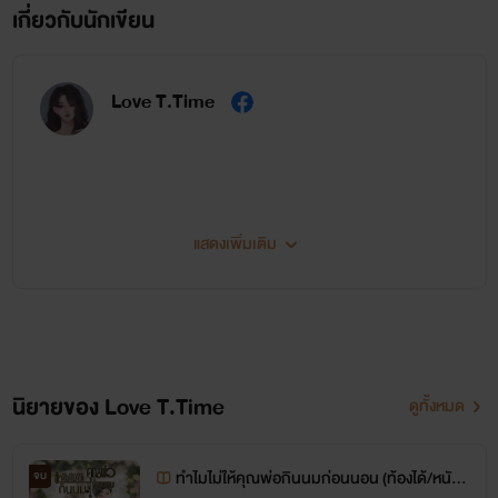
เกี่ยวกับนักเขียน
Love T.Time
แสดงเพิ่มเติม
Hello!!~ สิงอยู่เว็บมาตั้งนานพึ่งรู้ว่ามีให้เขียนเกี่ยวกับตัวเอง55555 ก็จะมาแนะนำตัว
คร่าวๆนะคะ ก่อนอื่นขอฝากเพจของเลิฟด้วยนะคะ Love T.Time
ชื่อ
เลิฟ
ค่ะ นามปากกา นามแฝงนะคะ เกิด 1998 ค่ะ
นิยายของ Love T.Time
ดูทั้งหมด
Love T.Time
ได้มาจากอะไร ทำไมถึงใช้ชื่อนี้ตั้งแต่บรรยายบรรยากาศในผับแล้วนิยายเกิ้นน
Love
มาจากความหมายโดยย่อของชื่อเล่นจริงๆของเลิฟ(มีใครทายถูกไหมว่าชื่อเล่นจริงๆของเลิฟชื่อ
ว่าอะไร?)
T
ได้มาจากตัวพยัญชนะชื่อเล่นจริงๆของเลิฟ
Time
ออกเสียงคล้ายชื่อเล่นของเลิฟเดาว่ามี
ทำไมไม่ให้คุณพ่อกินนมก่อนนอน​ (ท้องได้/หนังสื
จบ
คนพอจะรู้ชื่อเล่นจริงๆของเลิฟแล้ว555555 แถมความหมายมันก็พอใช้ได้เลยนะคะ Love T.Time ก็ เลิฟ