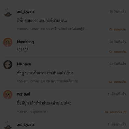
คาดว่าตอนนี้คงจะมีคนทายชื่อเลิฟถูกแล้ว55555 และนี่คือเพจของเลิฟนะคะ เข้าไป
aui_i.yara
18 วันที่แล้ว
กดติตามได้ เลิฟเอาไว้อัพข่าวสาร และพูดคุยกับนักอ่านทุกคน(เหงา เพื่อนไม่คุยด้วย วันๆเอาแต่แต่ง
นิยาย55555
อีพี่ก็จะแต่งงานอย่างเดียวเลยนะ
จากตอน: CHAPTER 04 เหมือนกับว่าเราไม่เคยรู้จักกั
ตอบกลับ
นมาก่อน
Namkang
20 วันที่แล้ว
🤍🤍
ตอบกลับ
NKnaka
23 วันที่แล้ว
ทั้งคู่ น่าจะเป็นความต่างที่ลงตัวได้นะ
จากตอน: CHAPTER 09 สเปกของฉันคือนาย
ตอบกลับ
พระองค์
1 เดือนที่แล้ว
ซื้อ​อี​บุ๊ก​แล้วทำไมโหลดอ่านไม่ได้ค่ะ
จากตอน: อีบุ๊กลดราคา
ตอบกลับ (8)
aui_i.yara
1 เดือนที่แล้ว