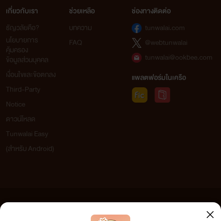
เกี่ยวกับเรา
ช่วยเหลือ
ช่องทางติดต่อ
ธัญวลัยคือ?
บทความ
tunwalai.com
นโยบายการ
FAQ
@webtunwalai
คุ้มครอง
tunwalai@ookbee.com
ข้อมูลส่วนบุคคล
เงื่อนไขและข้อตกลง
แพลตฟอร์มในเครือ
Third-Party
Notice
ดาวน์โหลด
Tunwalai Easy
(สำหรับ Android)
ข้อความที่ท่านได้อ่านจากเว็บไซต์นี้เกิดจากการเขียนโดยสาธารณชนและเผยแพร่โดยอัตโนมัติ ผู้ดูแล
เว็บไซต์แห่งนี้ไม่ได้เห็นด้วยและไม่ขอรับผิดชอบต่อข้อความใดๆ ทั้งสิ้น ดังนั้นผู้อ่านทุกท่านโปรดใช้