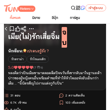
เข้าสู่ระบบ
Hetero
ทั้งหมด
นิยาย
อีบุ๊ก
การ์ตูน
จ
เริ่มอ่านตอนแรก
เมีย(ไม่)รักเสี่ยจิ๋ม
บ
นักเขียน:
เปรตนะรู้ยัง ?
รักดราม่า
รักโรแมนติก
5.0
(
7
รีวิว)
หลงคิดว่าเป็นเมียเขามาตลอดเจ็ดปีจนวันที่เขากลับมาในฐานะเจ้า
บ่าวของผู้หญิงคนอื่นพร้อมคำขอที่ทำให้หัวใจเธอพังยับเยินกว่า
เดิม ... “นี่บัตรเชิญไปงานแต่งกูกับปิ่น”
31
ตอน
2
ความคิดเห็น
6.7K
เข้าชม
103
เพิ่มลงคลัง
8
ถูกใจ