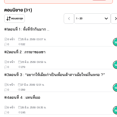
	“แต่พ่อเสี่ย— ”
ตอนนิยาย (31)
“แล้วกูเคยพูดเหรอว่าจะแต่งงานกับมึง ?”
ตอนแรกสุด
1 - 20
#
1
ตอนที่ 1 : ทั้งที่รักกันมาก ...
6 หน้า
25 มิ.ย. 2569 03:07 น.
สงวนลิขสิทธิ์ตามพระราชบัญญัติลิขสิทธิ์ พ.ศ. 2558 (ฉบับเพิ่ม
0
532
เติม)
#
2
ตอนที่ 2 : ภรรยาของเขา
ห้ามทำการคัดลอก เลียนแบบ หรือดัดแปลงเนื้อหา ปกนิยายหรือ
6 หน้า
26 มิ.ย. 2569 09:59 น.
ส่วนใดส่วนหนึ่งของงานเขียนนี้รวมถึงการจัดเก็บ
0
279
ถ่ายทอดสแกน บันทึก ถ่ายภาพ ไม่ว่าจะในรูปแบบหรือวิธีการใดๆ 
#
3
ตอนที่ 3 : “อยากให้เมียเก่าเป็นเพื่อนเจ้าสาวเมียใหม่งั้นเหรอ ?”
ในกระบวนการอิเล็กทรอนิกส์
5 หน้า
27 มิ.ย. 2569 12:31 น.
0
289
#
4
ตอนที่ 4 : แทนที่เธอ
8 หน้า
28 มิ.ย. 2569 09:35 น.
0
245