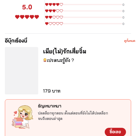
5.0
0
0
0
0
⚠️ Trigger Warning ⚠️
อีบุ๊กเรื่องนี้
ดูทั้งหมด
คำเตือน : เนื้อหาเรื่องนี้เป็นเพียงจินตนาการบุคคลต่าง ๆ เป็นเพียงการ
เมีย(ไม่)รักเสี่ยจิ๋ม
สมมติขึ้นเท่านั้น 
เปรตนะรู้ยัง ?
มีการใช้กำลังการใช้ภาษาที่รุนแรง พฤติกรรมไม่เหมาะสมและ
เหตุการณ์รุนแรง
ควรใช้วิจารณญาณในการอ่านและไม่นำพล็อตหรือเนื้อเรื่องไปยำ 
179 บาท
หากพบเห็นจะขอเปรตใส่พร้อมหมายศาลอย่างไม่สนว่าแก่หรือเด็ก!!
ธัญเหมาเหมา
ปลดล็อกทุกตอน ตั้งแต่ตอนที่ยังไม่ได้ปลดล็อก
จนถึงตอนล่าสุด
	“แต่เสี่ยต้องกลับมาแต่งงานกับฉันไม่ใช่เหรอ ?”
ซื้อเลย
	“กูไม่เคยพูด”