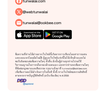
tunwalai.com
@webtunwalai
tunwalai@ookbee.com
ข้อความที่ท่านได้อ่านจากเว็บไซต์นี้เกิดจากการเขียนโดยสาธารณชน
และเผยแพร่โดยอัตโนมัติ ผู้ดูแลเว็บไซต์แห่งนี้ไม่ได้เห็นด้วยและไม่
ขอรับผิดชอบต่อข้อความใดๆ ทั้งสิ้น ดังนั้นผู้อ่านทุกท่านโปรดใช้
วิจารณญาณในการกลั่นกรองด้วยตนเอง และหากท่านพบข้อความใดๆ
ที่ขัดต่อกฎหมายและศีลธรรม กรุณาแจ้งมาที่
tunwalai@ookbee.com
เพื่อทีมงานจะได้ดำเนินการในทันที ทั้งนี้ ทางเว็บไซต์ขอสงวนลิขสิทธิ์
ตามพระราชบัญญัติลิขสิทธิ์ (ฉบับเพิ่มเติม) พ.ศ.2558