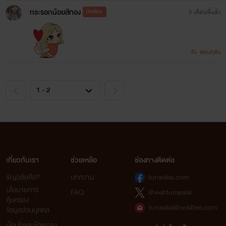
กระรอกน้อยสีทอง
นักเขียน
2 เดือนที่แล้ว
ตอบกลับ
เกี่ยวกับเรา
ช่วยเหลือ
ช่องทางติดต่อ
ธัญวลัยคือ?
บทความ
tunwalai.com
นโยบายการ
FAQ
@webtunwalai
คุ้มครอง
tunwalai@ookbee.com
ข้อมูลส่วนบุคคล
เงื่อนไขและข้อตกลง