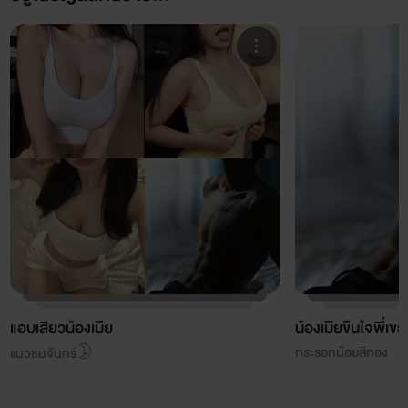
แอบเสียวน้องเมีย
น้องเมียขืนใจพี่เขย
กระรอกน้อยสีทอง
แมวชมจันทร์🌛