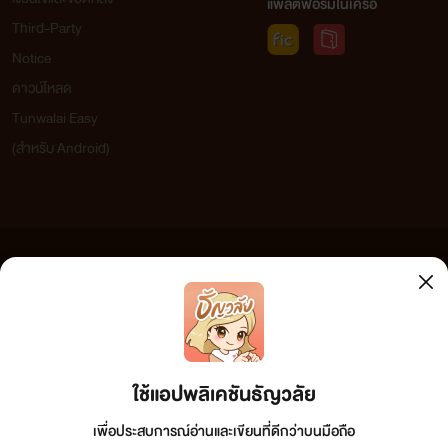
แพลตฟอร์มในเครือ
Third-Party
Notice
ดาวน์โหลด
Tunwalai Easy
(สำหรับ Android)
ข้อความที่ท่านได้อ่านจากเว็บไซต์นี้เกิดจากการเขียนโดยสาธารณชนและเผยแพร่โดยอัตโนมัติ ผู้ดูแล
เว็บไซต์แห่งนี้ไม่ได้เห็นด้วยและไม่ขอรับผิดชอบต่อข้อความใดๆ ทั้งสิ้น ดังนั้นผู้อ่านทุกท่านโปรดใช้
วิจารณญาณในการกลั่นกรองด้วยตนเอง และหากท่านพบข้อความใดๆ ที่ขัดต่อกฎหมายและศีลธรรม
กรุณาแจ้งมาที่
tunwalai@ookbee.com
เพื่อทีมงานจะได้ดำเนินการในทันที ทั้งนี้ ทางเว็บไซต์ขอสงวน
ลิขสิทธิ์ตามพระราชบัญญัติลิขสิทธิ์ (ฉบับเพิ่มเติม) พ.ศ.2558
ใช้แอปพลิเคชันธัญวลัย
เพื่อประสบการณ์อ่านและเขียนที่ดีกว่าบนมือถือ