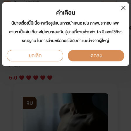
Tunwalai ธัญวลัย
เปิดแอป
เพื่อประสบการณ์ที่ดีกว่าบนมือถือ
คำเตือน
เข้าสู่ระบบ
นิยายเรื่องนี้มีเนื้อหาหรือรูปแบบการนำเสนอ เช่น ภาพประกอบ เพศ
มาใหม่
หน้าแรก
นิยาย
อีบุ๊ก
การ์ตูน
ดรีมแชท
ธัญลิสต์
ภาษา เป็นต้น ที่อาจไม่เหมาะสมกับผู้อ่านที่อายุต่ำกว่า 18 ปี ควรใช้วิจา
รณญาน ในการอ่านหรือควรได้รับคำแนะนำจากผู้ใหญ่
น้องเมียขืนใจพี่เขย
ยกเลิก
ตกลง
นักเขียน:
กระรอกน้อยสีทอง
อีโรติก
5.0
จบ