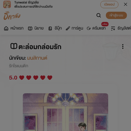
Tunwalai ธัญวลัย
เปิดแอป
เพื่อประสบการณ์ที่ดีกว่าบนมือถือ
เข้าสู่ระบบ
มาใหม่
หน้าแรก
นิยาย
อีบุ๊ก
การ์ตูน
ดรีมแชท
ธัญลิสต์
ตะล่อมกล่อมรัก
นักเขียน:
มนสิกานต์
รักโรแมนติก
5.0