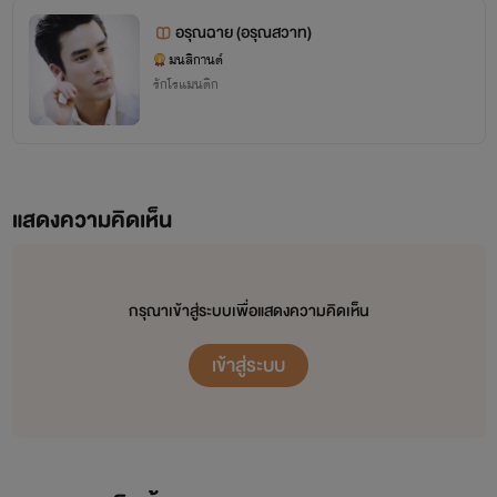
อรุณฉาย (อรุณสวาท)
รัก...มนสิกานต์
มนสิกานต์
รักโรแมนติก
ผลงานทั้งหมด อ่านได้ตลอดใน meb อีบุ๊ค นะคะ
แสดงความคิดเห็น
กรุณาเข้าสู่ระบบเพื่อแสดงความคิดเห็น
เข้าสู่ระบบ