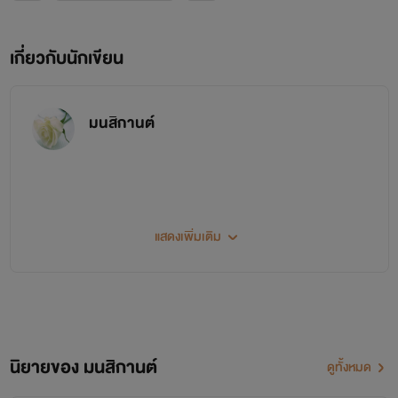
เกี่ยวกับนักเขียน
มนสิกานต์
มนสิกานต์...เป็นนักเขียนค่อนข้างโลกสวย
แสดงเพิ่มเติม
ผลงานทั้งหมดมีให้ติดตามในรูปแบบอีบุ๊คผ่านเว็บ เมพ นะคะ
ช่องทางการติดต่อนักเขียน ที่เพจเฟสบุ๊ค : มนสิกานต์ นิยายรัก เลยคร่าาา
นิยายของ มนสิกานต์
ดูทั้งหมด