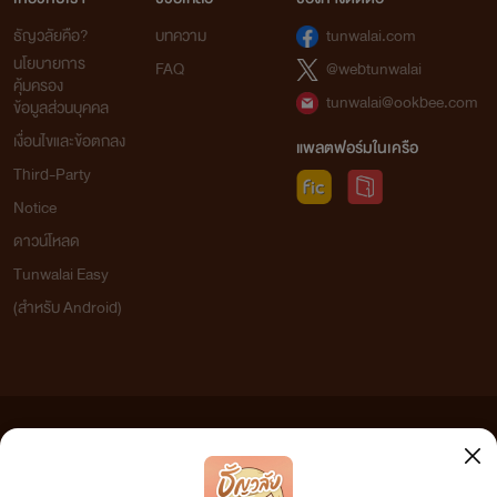
ธัญวลัยคือ?
บทความ
tunwalai.com
นโยบายการ
FAQ
@webtunwalai
คุ้มครอง
tunwalai@ookbee.com
ข้อมูลส่วนบุคคล
เงื่อนไขและข้อตกลง
แพลตฟอร์มในเครือ
Third-Party
Notice
ดาวน์โหลด
Tunwalai Easy
(สำหรับ Android)
ข้อความที่ท่านได้อ่านจากเว็บไซต์นี้เกิดจากการเขียนโดยสาธารณชนและเผยแพร่โดยอัตโนมัติ ผู้ดูแล
เว็บไซต์แห่งนี้ไม่ได้เห็นด้วยและไม่ขอรับผิดชอบต่อข้อความใดๆ ทั้งสิ้น ดังนั้นผู้อ่านทุกท่านโปรดใช้
วิจารณญาณในการกลั่นกรองด้วยตนเอง และหากท่านพบข้อความใดๆ ที่ขัดต่อกฎหมายและศีลธรรม