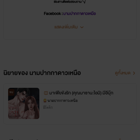
ช่องทางติดต่อสอบถาม 👇
Facebook :
นามปากกาดาวเหนือ
แสดงเพิ่มเติม
นิยายของ นามปากกาดาวเหนือ
ดูทั้งหมด
มาเฟียขังรัก (คุณนาธาน:ไอมิ) มีอีบุ๊ก
จบ
นามปากกาดาวเหนือ
อีโรติก