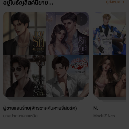
อยู่ในธัญลิสต์นิยาย...
ดูทั้งหมด
ผู้ชายแสนร้าย(จักรวาลคันคายรีสอร์ต)
N.
นามปากกาดาวเหนือ
MochiZ Neo