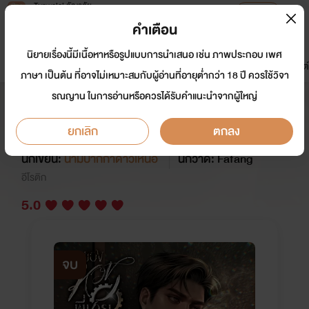
Tunwalai ธัญวลัย
เปิดแอป
เพื่อประสบการณ์ที่ดีกว่าบนมือถือ
คำเตือน
เข้าสู่ระบบ
นิยายเรื่องนี้มีเนื้อหาหรือรูปแบบการนำเสนอ เช่น ภาพประกอบ เพศ
มาใหม่
หน้าแรก
นิยาย
อีบุ๊ก
การ์ตูน
ดรีมแชท
ธัญลิสต์
ภาษา เป็นต้น ที่อาจไม่เหมาะสมกับผู้อ่านที่อายุต่ำกว่า 18 ปี ควรใช้วิจา
รณญาน ในการอ่านหรือควรได้รับคำแนะนำจากผู้ใหญ่
ของหวงพี่ชายแสนร้าย (นาวิน:พลอย
ไพลิน)
ยกเลิก
ตกลง
นักเขียน:
นามปากกาดาวเหนือ
นักวาด: Fafang
อีโรติก
5.0
จบ