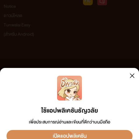
Notice
ดาวน์โหลด
Tunwalai Easy
(สำหรับ Android)
ข้อความที่ท่านได้อ่านจากเว็บไซต์นี้เกิดจากการเขียนโดยสาธารณชนและเผยแพร่โดยอัตโนมัติ ผู้ดูแล
เว็บไซต์แห่งนี้ไม่ได้เห็นด้วยและไม่ขอรับผิดชอบต่อข้อความใดๆ ทั้งสิ้น ดังนั้นผู้อ่านทุกท่านโปรดใช้
วิจารณญาณในการกลั่นกรองด้วยตนเอง และหากท่านพบข้อความใดๆ ที่ขัดต่อกฎหมายและศีลธรรม
กรุณาแจ้งมาที่
tunwalai@ookbee.com
เพื่อทีมงานจะได้ดำเนินการในทันที ทั้งนี้ ทางเว็บไซต์ขอสงวน
ลิขสิทธิ์ตามพระราชบัญญัติลิขสิทธิ์ (ฉบับเพิ่มเติม) พ.ศ.2558
ใช้แอปพลิเคชันธัญวลัย
"ผมมีน้องตั้งแต่เมื่อไหร่?"
เพื่อประสบการณ์อ่านและเขียนที่ดีกว่าบนมือถือ
แชทกับนาวิน แสนร้าย
เปิดแอปพลิเคชัน