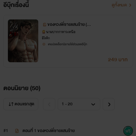
อีบุ๊กเรื่องนี้
ดูทั้งหมด
ของหวงพี่ชายแสนร้าย (นา
วิน:พลอยไพลิน)
นามปากกาดาวเหนือ
อีโรติก
เคยปลดล็อกนิยายได้ส่วนลดอีบุ๊ก
249 บาท
ตอนนิยาย (
50
)
ตอนแรกสุด
#1
ตอนที่ 1 ของหวงพี่ชายแสนร้าย