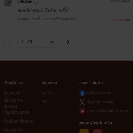
chiicken ◡̈
9 เดือนที่แล้ว
อยากดีดหรรมบักวินจักบาด 🤭
จากตอน: ตอนที่ 7 ของหวงพี่ชายแสนร้าย
ตอบกลับ
เกี่ยวกับเรา
ช่วยเหลือ
ช่องทางติดต่อ
ธัญวลัยคือ?
บทความ
tunwalai.com
นโยบายการ
FAQ
@webtunwalai
คุ้มครอง
tunwalai@ookbee.com
ข้อมูลส่วนบุคคล
เงื่อนไขและข้อตกลง
แพลตฟอร์มในเครือ
Third-Party