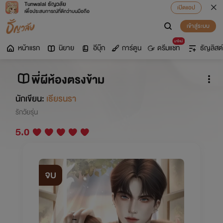
Tunwalai ธัญวลัย
เปิดแอป
เพื่อประสบการณ์ที่ดีกว่าบนมือถือ
เข้าสู่ระบบ
มาใหม่
หน้าแรก
นิยาย
อีบุ๊ก
การ์ตูน
ดรีมแชท
ธัญลิสต์
พี่ผีห้องตรงข้าม
นักเขียน:
เธียรนรา
รักวัยรุ่น
5.0
จบ