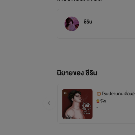
ชีริน
นิยายของ ชีริน
โซนปราบคนเถื่อน(
จบ
ชีริน
Y