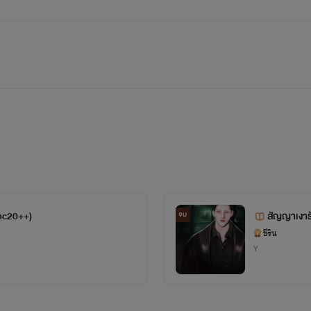
nc20++)
สัญญาเงาร
จบ
ชีริน
Y