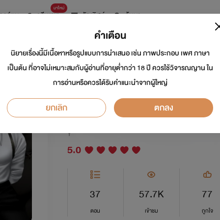
มาใหม่
การ์ตูน
ดรีมแชท
ธัญลิสต์
ค้นหา
คำเตือน
นิยายเรื่องนี้มีเนื้อหาหรือรูปแบบการนำเสนอ เช่น ภาพประกอบ เพศ ภาษา
(มีอีบุ๊ค)เฮียคินใจร้าย
เป็นต้น ที่อาจไม่เหมาะสมกับผู้อ่านที่อายุต่ำกว่า 18 ปี ควรใช้วิจารณญาน ใน
การอ่านหรือควรได้รับคำแนะนำจากผู้ใหญ่
อัลฟ่า
ยกเลิก
ตกลง
นักเขียน:
ชีริน
Y
5.0
37
57.7K
77
ตอน
เข้าชม
ถูกใจ