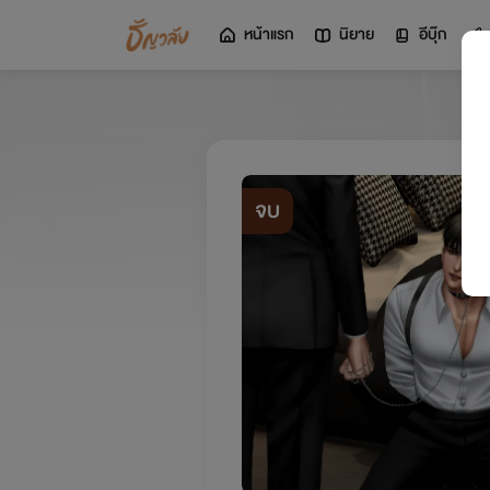
หน้าแรก
นิยาย
อีบุ๊ก
จบ