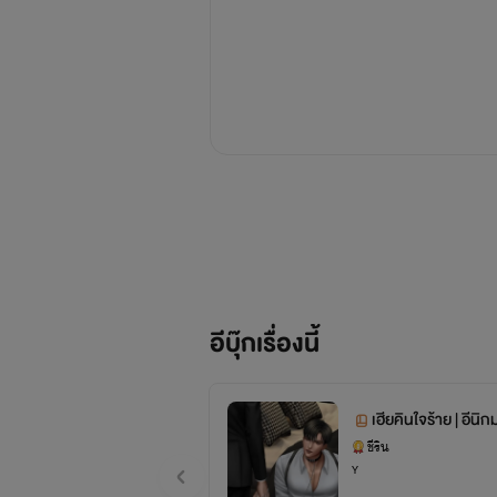
อีบุ๊กเรื่องนี้
เฮียคินใจร้าย | อีนิก
ชีริน
Y