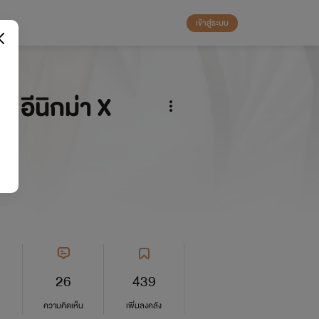
เข้าสู่ระบบ
 | อีนิกม่า X
26
439
ความคิดเห็น
เพิ่มลงคลัง