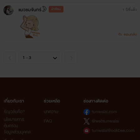
แมวชมจันทร์🌛
นักเขียน
1 ปีที่แล้ว
ตอบกลับ
เกี่ยวกับเรา
ช่วยเหลือ
ช่องทางติดต่อ
ธัญวลัยคือ?
บทความ
tunwalai.com
นโยบายการ
FAQ
@webtunwalai
คุ้มครอง
tunwalai@ookbee.com
ข้อมูลส่วนบุคคล