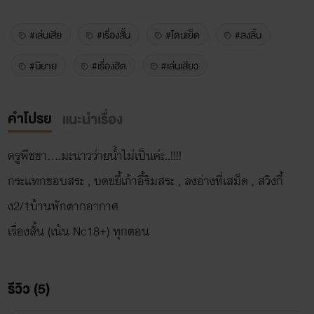
#เล่นเสีย
#เรื่องสั้น
#โดนเย็ด
#ลงลิ้น
#นิยาย
#เรื่องฮิต
#เล่นเสียว
คำโปรย
แนะนำเรื่อง
ครูพีชขา....มะนาวว่ายน้ำไม่เป็นค่ะ..!!!!
กระแทกขอบสระ , บดขยี้เก้าอี้ริมสระ , ลงอ่างที่เสม็ด , สวิงกี้
ง2/1บ้านพักตากอากาศ
เรื่องสั้น (เน้น Nc18+) ทุกตอน
รีวิว (5)