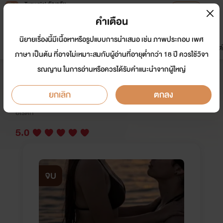
Tunwalai ธัญวลัย
เปิดแอป
เพื่อประสบการณ์ที่ดีกว่าบนมือถือ
คำเตือน
เข้าสู่ระบบ
นิยายเรื่องนี้มีเนื้อหาหรือรูปแบบการนำเสนอ เช่น ภาพประกอบ เพศ
มาใหม่
หน้าแรก
นิยาย
อีบุ๊ก
การ์ตูน
ดรีมแชท
ธัญลิสต์
ภาษา เป็นต้น ที่อาจไม่เหมาะสมกับผู้อ่านที่อายุต่ำกว่า 18 ปี ควรใช้วิจา
รณญาน ในการอ่านหรือควรได้รับคำแนะนำจากผู้ใหญ่
สอนหนูว่ายน้ำที (Nc18+) มีอีบุ๊ค
ยกเลิก
ตกลง
นักเขียน:
แมวชมจันทร์🌛
อีโรติก
5.0
จบ