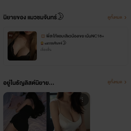
นิยายของ แมวชมจันทร์🌛
ดูทั้งหมด
พี่สะใภ้แอบเสีxวน้องเขย เน้นNC18+
จบ
แมวชมจันทร์🌛
เรื่องสั้น
อยู่ในธัญลิสต์นิยาย...
ดูทั้งหมด