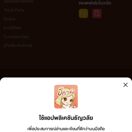
เงื่อนไขและข้อตกลง
แพลตฟอร์มในเครือ
Third-Party
Notice
ดาวน์โหลด
Tunwalai Easy
(สำหรับ Android)
ข้อความที่ท่านได้อ่านจากเว็บไซต์นี้เกิดจากการเขียนโดยสาธารณชนและเผยแพร่โดยอัตโนมัติ ผู้ดูแล
เว็บไซต์แห่งนี้ไม่ได้เห็นด้วยและไม่ขอรับผิดชอบต่อข้อความใดๆ ทั้งสิ้น ดังนั้นผู้อ่านทุกท่านโปรดใช้
วิจารณญาณในการกลั่นกรองด้วยตนเอง และหากท่านพบข้อความใดๆ ที่ขัดต่อกฎหมายและศีลธรรม
กรุณาแจ้งมาที่
tunwalai@ookbee.com
เพื่อทีมงานจะได้ดำเนินการในทันที ทั้งนี้ ทางเว็บไซต์ขอสงวน
ลิขสิทธิ์ตามพระราชบัญญัติลิขสิทธิ์ (ฉบับเพิ่มเติม) พ.ศ.2558
ใช้แอปพลิเคชันธัญวลัย
เพื่อประสบการณ์อ่านและเขียนที่ดีกว่าบนมือถือ