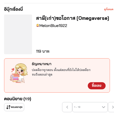
'หลิวเหยียน' ภรรยาอันเป็นที่รักไปตลอดกาล
อีบุ๊กเรื่องนี้
ดูทั้งหมด
สามี(เก่า)ขอโอกาส [Omegaverse]
เมื่อภรรยาจากไปความเจ็บปวดกัดกินหัวใจ
MelonBlue1922
 สุดท้ายเผยลี่เฉินก็เลือกจบชีวิตตนเองลง 
119 บาท
ทว่าสวรรค์ให้โอกาสเขาได้ย้อนกลับมาใหม่อีกครั้ง 
ธัญเหมาเหมา
ปลดล็อกทุกตอน ตั้งแต่ตอนที่ยังไม่ได้ปลดล็อก
จนถึงตอนล่าสุด
และครั้งนี้เขาจะแก้ไขเรื่องที่ผิดพลาด
ซื้อเลย
 ไม่เดินซ้ำรอยเดิมอีก
ตอนนิยาย (19)
ตอนแรกสุด
1 - 19