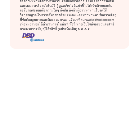
ข้อความที่ท่านได้อ่านจากเว็บไซต์นี้เกิดจากการเขียนโดยสาธารณชน
และเผยแพร่โดยอัตโนมัติ ผู้ดูแลเว็บไซต์แห่งนี้ไม่ได้เห็นด้วยและไม่
ขอรับผิดชอบต่อข้อความใดๆ ทั้งสิ้น ดังนั้นผู้อ่านทุกท่านโปรดใช้
วิจารณญาณในการกลั่นกรองด้วยตนเอง และหากท่านพบข้อความใดๆ
ที่ขัดต่อกฎหมายและศีลธรรม กรุณาแจ้งมาที่
tunwalai@ookbee.com
เพื่อทีมงานจะได้ดำเนินการในทันที ทั้งนี้ ทางเว็บไซต์ขอสงวนลิขสิทธิ์
ตามพระราชบัญญัติลิขสิทธิ์ (ฉบับเพิ่มเติม) พ.ศ.2558