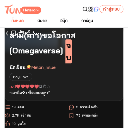
เข้าสู่ระบบ
Hetero
ทั้งหมด
นิยาย
อีบุ๊ก
การ์ตูน
สามี(เก่า)ขอโอกาส
เริ่มอ่านตอนแรก
จ
[Omegaverse]
บ
นักเขียน:
Melon_Blue
Boy Love
5.0
(
2
รีวิว)
“เอาสิครับ พี่ต่อยผมจูบ”
19
ตอน
2
ความคิดเห็น
2.7K
เข้าชม
73
เพิ่มลงคลัง
10
ถูกใจ