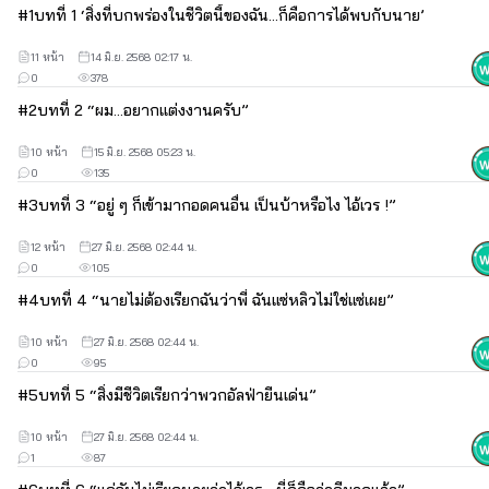
แต่ดูเหมือนว่าการกลับมาของเขาในครั้งนี้ 
#
1
บทที่ 1 ‘สิ่งที่บกพร่องในชีวิตนี้ของฉัน...ก็คือการได้พบกับนาย’
11 หน้า
14 มิ.ย. 2568 02:17 น.
ทุกอย่างไม่ได้ง่ายดายขนาดนั้น
0
378
#
2
บทที่ 2 “ผม...อยากแต่งงานครับ”
_________________________________
10 หน้า
15 มิ.ย. 2568 05:23 น.
0
135
#
3
บทที่ 3 “อยู่ ๆ ก็เข้ามากอดคนอื่น เป็นบ้าหรือไง ไอ้เวร !”
“จะคุยกับผมดี ๆ สักครั้งไม่ได้หรือไง”
12 หน้า
27 มิ.ย. 2568 02:44 น.
0
105
#
4
บทที่ 4 “นายไม่ต้องเรียกฉันว่าพี่ ฉันแซ่หลิวไม่ใช่แซ่เผย”
“แค่ฉันไม่เรียกนายว่าไอ้เวร...นี่ก็ถือว่าดีมากแล้ว"
10 หน้า
27 มิ.ย. 2568 02:44 น.
0
95
_________________________________
#
5
บทที่ 5 “สิ่งมีชีวิตเรียกว่าพวกอัลฟ่ายีนเด่น”
10 หน้า
27 มิ.ย. 2568 02:44 น.
1
87