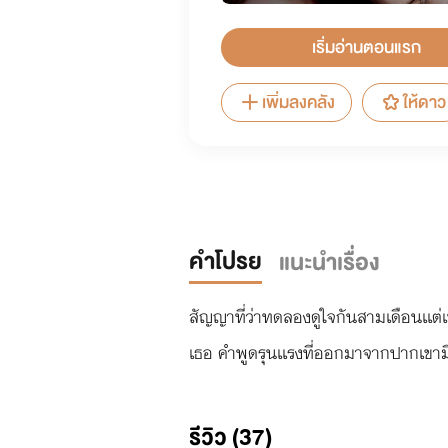
เริ่มอ่านตอนแรก
เพิ่มลงคลัง
ให้ดาว
คำโปรย
แนะนำเรื่อง
สัญญาที่ว่าทดลองดูใจกันสามเดือนเเต่เ
เธอ คำพูดรุนเเรงที่ออกมาจากปากเขามี
รีวิว (37)