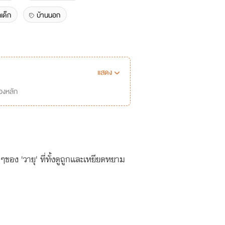
กเด็ก
บ้านนอก
แสดง
่องหลัก
อง 'วายุ' ที่ทั้งดูถูกเเละเหยียดหยาม