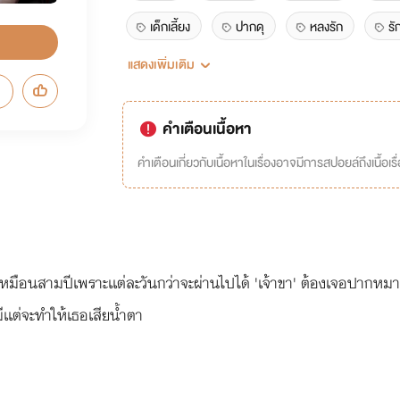
เด็กเลี้ยง
ปากดุ
หลงรัก
รั
แสดงเพิ่มเติม
นางเอกร้องไห้ง่าย
คำเตือนเนื้อหา
คำเตือนเกี่ยวกับเนื้อหาในเรื่องอาจมีการสปอยล์ถึงเนื้อเรื
หมือนสามปีเพราะเเต่ละวันกว่าจะผ่านไปได้ 'เจ้าขา' ต้องเจอปากหมาๆข
เเต่จะทำให้เธอเสียน้ำตา