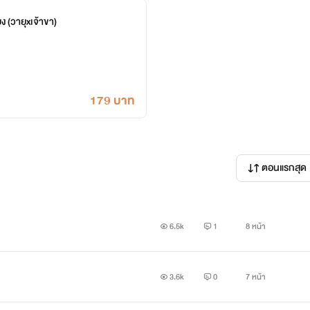
ยง (วายุxเจ้าขา)
179 บาท
ตอนแรกสุด
6.5k
1
8 หน้า
3.6k
0
7 หน้า