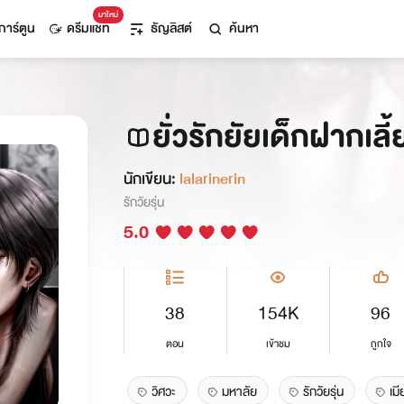
มาใหม่
การ์ตูน
ดรีมแชท
ธัญลิสต์
ค้นหา
ยั่วรักยัยเด็กฝากเลี้
นักเขียน:
lalarinerin
รักวัยรุ่น
5.0
38
154K
96
ตอน
เข้าชม
ถูกใจ
วิศวะ
มหาลัย
รักวัยรุ่น
เมี