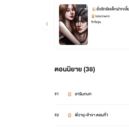
ยั่วรักยัยเด็กฝากเลี้
lalarinerin
รักวัยรุ่น
ตอนนิยาย (
38
)
#1
อารัมภบท
#2
พี่วายุ เจ้าขา ตอนที่1