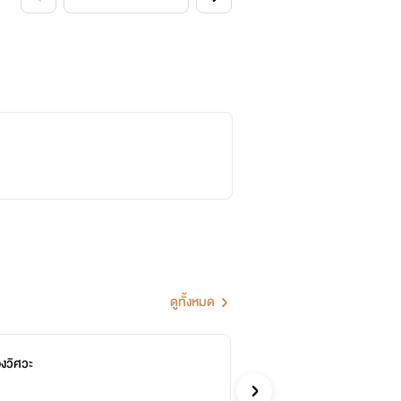
ดูทั้งหมด
ของวิศวะ
คลั
จบ
lalar