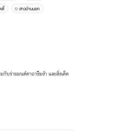
ตี้
สาวบ้านนอก
มกับร่ายมนต์คาถางึมงำ และสั่งเด็ด