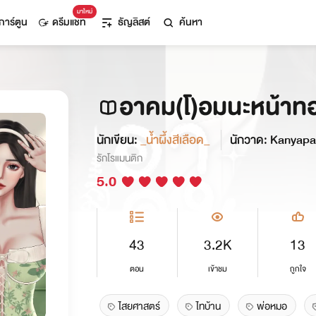
มาใหม่
การ์ตูน
ดรีมแชท
ธัญลิสต์
ค้นหา
อาคม(โ)อมนะหน้าท
นักเขียน:
_น้ำผึ้งสีเลือด_
นักวาด: Kanyapa
รักโรแมนติก
5.0
43
3.2K
13
ตอน
เข้าชม
ถูกใจ
ไสยศาสตร์
ไทบ้าน
พ่อหมอ