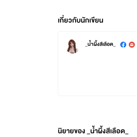
เกี่ยวกับนักเขียน
_น้ำผึ้งสีเลือด_
นิยายของ _น้ำผึ้งสีเลือด_