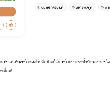
นิยายรักคอมเมดี้
นิยายฟีลกู๊ด
พริต
มอทำเสน่ห์นะหน้าทองให้ อีกฝ่ายก็เจิมหน้าผากด้วยน้ำมันพราย พร้อ
งเสื่อม!