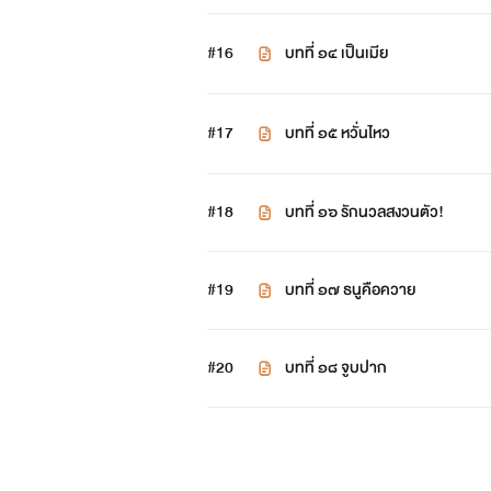
#16
บทที่ ๑๔ เป็นเมีย
#17
บทที่ ๑๕ หวั่นไหว
#18
บทที่ ๑๖ รักนวลสงวนตัว!
#19
บทที่ ๑๗ ธนูคือควาย
#20
บทที่ ๑๘ จูบปาก