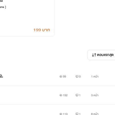
อง
ene ]
199 บาท
ตอนแรกสุด
🙏
99
0
1 หน้า
132
1
3 หน้า
113
1
8 หน้า