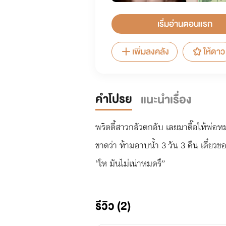
เริ่มอ่านตอนแรก
เพิ่มลงคลัง
ให้ดาว
คำโปรย
แนะนำเรื่อง
พริตตี้สาวกลัวตกอับ เลยมาตื๊อให้พ่อห
ขาดว่า ห้ามอาบน้ำ 3 วัน 3 คืน เดี๋ยวขอ
“โห มันไม่เน่าหมดรึ”
รีวิว (2)