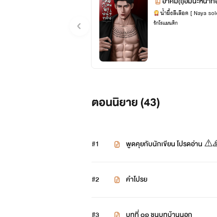
อาคม(โ)อมนะหน้าท
น้ำผึ้งสีเลือด [ Naya sol
รักโรแมนติก
ตอนนิยาย (
43
)
#1
พูดคุยกับนักเขียน โปรดอ่าน ⚠️
#2
คำโปรย
#3
บทที่ ๐๑ ชนบทบ้านนอก