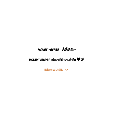
HONEY VESPER - น้ำผึ้งสีเลือด
HONEY VESPER แปลว่า ที่รักยามค่ำคืน 🖤🌌
แสดงเพิ่มเติม
ขอบคุณที่ติดตามผลงานค่ะ 🙏💙🙇‍♀️
น้ำผึ้งขอบคุณทุกๆ คนที่ซัพพอร์ตนะคะ
น้อมรับทุกคำติ-ชม และพร้อมปรับปรุงค่ะ 🙏🏻🥰