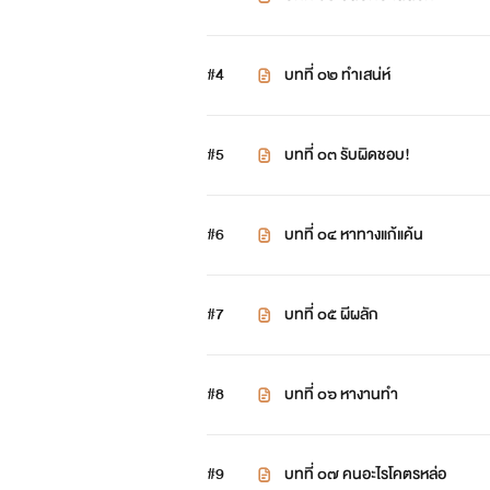
#4
บทที่ ๐๒ ทำเสน่ห์
#5
บทที่ ๐๓ รับผิดชอบ!
#6
บทที่ ๐๔ หาทางแก้แค้น
#7
บทที่ ๐๕ ผีผลัก
#8
บทที่ ๐๖ หางานทำ
#9
บทที่ ๐๗ คนอะไรโคตรหล่อ