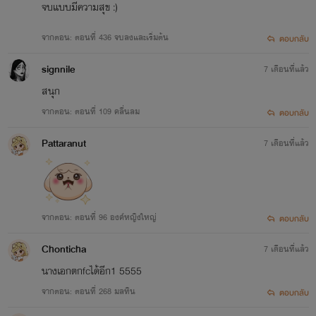
จบแบบมีความสุข :)
จากตอน: ตอนที่ 436 จบลงและเริ่มต้น
ตอบกลับ
signnile
7 เดือนที่แล้ว
สนุก
จากตอน: ตอนที่ 109 คลื่นลม
ตอบกลับ
Pattaranut
7 เดือนที่แล้ว
จากตอน: ตอนที่ 96 องค์หญิงใหญ่
ตอบกลับ
Chonticha
7 เดือนที่แล้ว
นางเอกตกfcได้อีก1 5555
จากตอน: ตอนที่ 268 มลทิน
ตอบกลับ