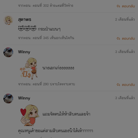
จากตอน: ตอนที่ 302 ค้างแรมที่วัดร้าง
ตอบกลับ
สุดาพร
2 เดือนที่แล้ว
🤣🤣🤣 กระเป๋าแบนๆ
จากตอน: ตอนที่ 345 เห็นอกเห็นใจกัน
ตอบกลับ
Winny
3 เดือนที่แล้ว
นางเอกเก่งงงงงงง
จากตอน: ตอนที่ 290 ปราบโจรราบคาบ
ตอบกลับ
Winny
3 เดือนที่แล้ว
แถมจัดคนให้ห้าสิบคนเลยจ้า
คุณหนูเค้าขอแค่สามสิบคนเองน๊าใต้เท้าาาาาา