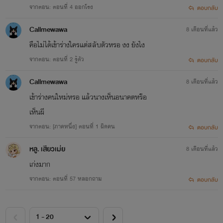
จากตอน: ตอนที่ 4 ออกโรง
ตอบกลับ
Callmewawa
8 เดือนที่แล้ว
คือไม่ได้เข้าร่างใครแต่สลับตัวหรอ งง ยังไง
จากตอน: ตอนที่ 2 รู้ตัว
ตอบกลับ
Callmewawa
8 เดือนที่แล้ว
เข้าร่างคนใหม่หรอ แล้วนางเห็นอนาคตหรือ
เห็นผี
จากตอน: [ภาคหนึ่ง] ตอนที่ 1 ผิดคน
ตอบกลับ
หลู. เสียวเม่ย
8 เดือนที่แล้ว
เก่งมาก
จากตอน: ตอนที่ 57 หลอกถาม
ตอบกลับ