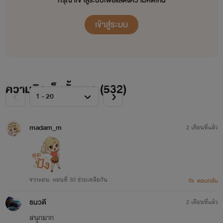
กรุณาเข้าสู่ระบบเพื่อแสดงความคิดเห็น
อย่างพึงพอใจ และเชื่อมั่นว่านายท่านจะสนับสนุนนิยายของเราอย่างถูกลิขสิทธิ์ เพื่อเป็นกำลังใจใน
การคัดสรรนิยายเรื่องอื่นๆ ของเราต่อไปในอนาคต
เข้าสู่ระบบ
ถ้าหากนายท่านพบเห็นนิยายของหอหมื่นอักษรถูกนำไปเผยแพร่อย่างผิดลิขสิทธิ์ที่ใด
สามารถเข้ามาแจ้งกับเราได้ในทุกช่องทางการติดต่อ
ท้ายที่สุดนี้เก๋อเก๋อขอขอบพระคุณแรงสนับสนุนของนายท่านทุกคนจากนี้และต่อไปในอนาคต
ด้วยเจ้าค่ะ
ความคิดเห็นทั้งหมด (
532
)
เก๋อเก๋อ แห่งหอหมื่นอักษร
madam_m
2 เดือนที่แล้ว
จากตอน: ตอนที่ 50 ช่วยเหลือกัน
ตอบกลับ
ธนวดี
2 เดือนที่แล้ว
สนุกมาก