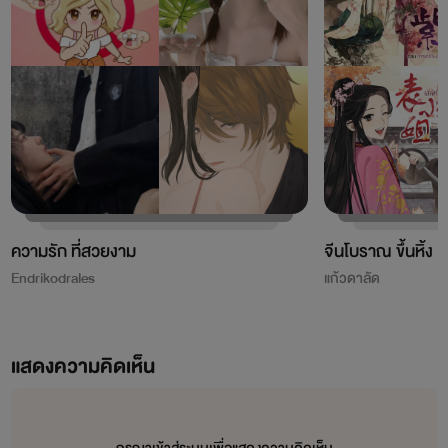
โปรเจกต์ "หอหมื่นอักษร" เป็นโปรเจกต์ที่ซื้อลิขสิทธิ์นิยายออนไลน์มาอย่างถูกต้อง
เผยแพร่อย่างเป็นทางการโดย OokbeeU และ China Literature
เจ้าของลิขสิทธิ์ต้นฉบับ China Literature
ความรัก ที่สวยงาม
จีนโบราณ ขึ้นหิ้ง
Endrikodrales
แก้วดาลัด
จากใจเก๋อเก๋อ
นิยายทุกเรื่องที่อยู่ในโปรเจกต์หอหมื่นอักษรเราเป็นนิยายที่เก๋อเก๋อพยายามพิถีพิถันคัดเลือก
แสดงความคิดเห็น
มาอย่างเต็มความสามารถโดยผ่านการเรียบเรียงและกลั่นกรองด้วยความตั้งใจของเหล่านักแปล เพื่อ
ให้นายท่านได้รับความเพลิดเพลินอย่างถึงที่สุด
เก๋อเก๋อหวังเป็นอย่างยิ่งว่านิยายของเราจะเติมเต็มความปรารถนาของนายท่านทุกๆ คนได้