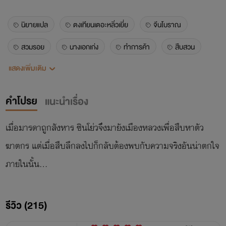
นิยายแปล
ตงเทียนเตอะหลิ่วเยี่ย
จีนโบราณ
สวมรอย
นางเอกเก่ง
ทำการค้า
สืบสวน
แสดงเพิ่มเติม
ชิงไหวชิงพริบ
เรือนหลัง
คำโปรย
แนะนำเรื่อง
เมื่อมารดาถูกสังหาร ซินโย่วจึงมายังเมืองหลวงเพื่อสืบหาตัว
ฆาตกร แต่เมื่อสืบลึกลงไปก็กลับต้องพบกับความจริงอันน่าตกใจ
ภายในนั้น...
รีวิว (215)