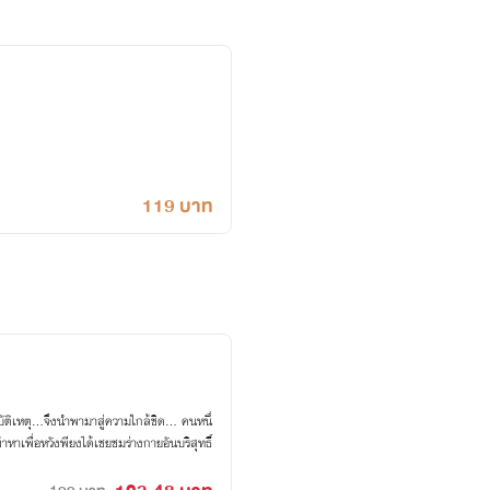
119 บาท
ิเหตุ...จึงนำพามาสู่ความใกล้ชิด... คนหนึ่
ข้าหาเพื่อหวังพียงได้เชยชมร่างกายอันบริสุทธิ์