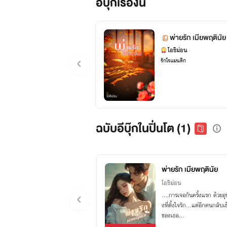
อีบุ๊กเรื่องนี้
พ่ายรัก เมียพฤตินัย
โอชิม่อน
รักโรแมนติก
ฉบับอีบุ๊กในปิ่นโต (1)
พ่ายรัก เมียพฤตินัย
โอชิม่อน
....การเจอกันครั้งแรก ด้วยอุบัต
งที่ตั้งใจรัก...แต่อีกคนกลับเ
ของเธอ...