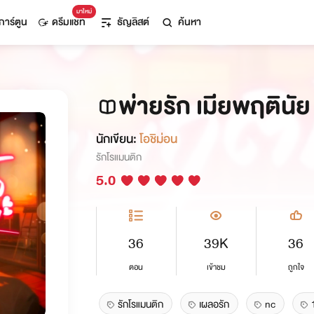
มาใหม่
การ์ตูน
ดรีมแชท
ธัญลิสต์
ค้นหา
พ่ายรัก เมียพฤตินัย 
นักเขียน:
โอชิม่อน
รักโรแมนติก
5.0
36
39K
36
ตอน
เข้าชม
ถูกใจ
รักโรแมนติก
เผลอรัก
nc