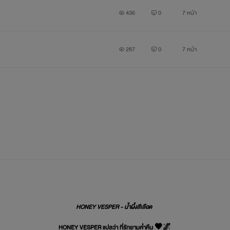
436
0
7 หน้า
287
0
7 หน้า
HONEY VESPER - น้ำผึ้งสีเลือด
HONEY VESPER แปลว่า ที่รักยามค่ำคืน 🖤🌌