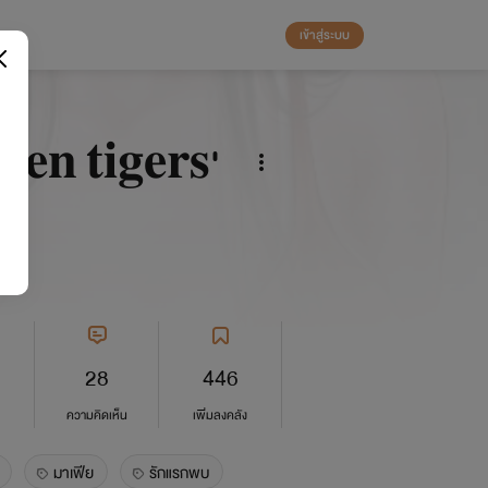
เข้าสู่ระบบ
𝐞𝐧 𝐭𝐢𝐠𝐞𝐫𝐬'
28
446
ความคิดเห็น
เพิ่มลงคลัง
มาเฟีย
รักแรกพบ