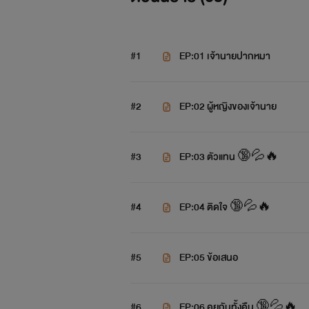
#1
EP:01 เจ้านายปากหมา
#2
EP:02 ผู้หญิงของเจ้านาย
#3
EP:03 ตัวแทน 🔞💦🔥
#4
EP:04 ติดใจ 🔞💦🔥
#5
EP:05 ข้อเสนอ
#6
EP:06 คุยกันทั้งคืน 🔞💦🔥