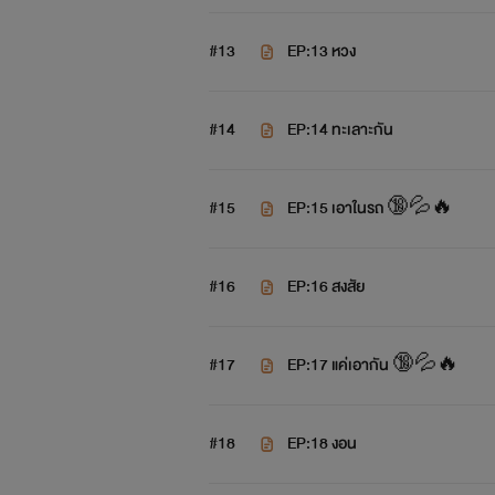
#13
EP:13 หวง
#14
EP:14 ทะเลาะกัน
#15
EP:15 เอาในรถ 🔞💦🔥
#16
EP:16 สงสัย
#17
EP:17 แค่เอากัน 🔞💦🔥
#18
EP:18 งอน