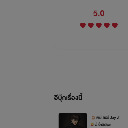
5.0
อีบุ๊กเรื่องนี้
เจย์เลอร์ Jay Z
น้ำผึ้งสีเลือด_