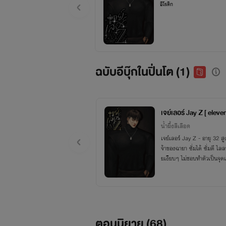
อีโรติก
ฉบับอีบุ๊กในปิ่นโต (1)
เจย์เลอร์ Jay Z [ eleven
น้ำผึ้งสีเลือด
เจย์เลอร์ Jay Z - อายุ 32 สูง 189 เป็นคนห่ามๆ ตรงไปตร
จ้าของฉายา ซั่มได้ ซั่มดี ไลลา อายุ 22 สูง 160 ตัวเล็กๆ อวบๆ ตันๆ นิสั
ตอนนิยาย (
68
)