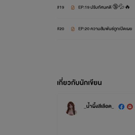
#19
EP:19 ปรับทัศนคติ 🔞💦🔥
#20
EP:20 ความสัมพันธ์ถูกเปิดเผย
เกี่ยวกับนักเขียน
_น้ำผึ้งสีเลือด_