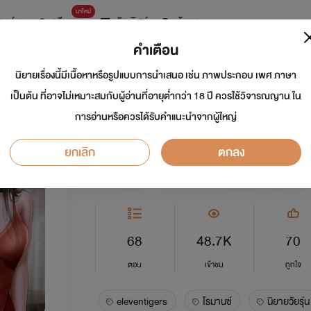
มาใหม่
การ์ตูน
ดรีมแชท
ธัญลิสต์
ค้นหา
คำเตือน
นิยายเรื่องนี้มีเนื้อหาหรือรูปแบบการนำเสนอ เช่น ภาพประกอบ เพศ ภาษา
เจย์เลอร์ Jay Z '𝐞𝐥𝐞
เป็นต้น ที่อาจไม่เหมาะสมกับผู้อ่านที่อายุต่ำกว่า 18 ปี ควรใช้วิจารณญาน ใน
การอ่านหรือควรได้รับคำแนะนำจากผู้ใหญ่
นักเขียน:
_น้ำผึ้งสีเลือด_
ยกเลิก
ตกลง
อีโรติก
5.0
68
48.7K
70
ตอน
เข้าชม
ถูกใจ
eleventigers
โรมานซ์
นิยายวัยรุ่น