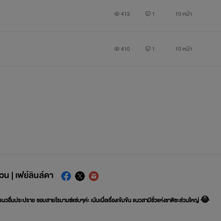
413
1
10 หน้า
410
1
10 หน้า
น | เฟย์ลินล์ดา
ีแนวอื่นประปราย ชอบสายโรมานซ์แซ่บๆค่ะ เน้นเนื่อเรื่องเข้มข้น แนวสามีชั่วแห่งชาติซะส่วนใหญ่ 😂