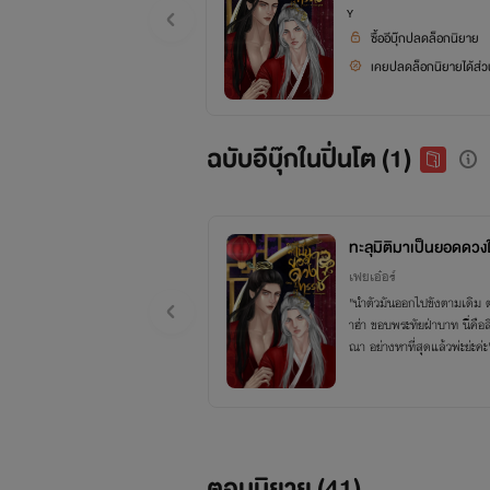
Y
ซื้ออีบุ๊กปลดล็อกนิยาย
เคยปลดล็อกนิยายได้ส่วน
ฉบับอีบุ๊กในปิ่นโต (1)
ทะลุมิติมาเป็นยอดดว
เฟยเอ๋อร์
"นำตัวมันออกไปขังตามเดิม ตะ
าฮ่า ขอบพระทัยฝ่าบาท นี่คือ
ณา อย่างหาที่สุดแล้วพ่ะย่ะค่ะ
ตอนนิยาย (
41
)