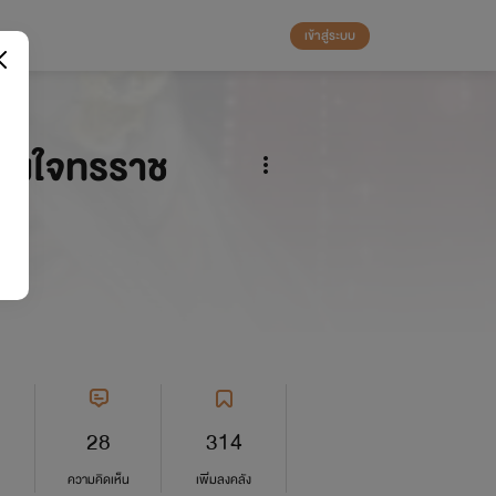
เข้าสู่ระบบ
ดวงใจทรราช
ล์ดา
28
314
ความคิดเห็น
เพิ่มลงคลัง