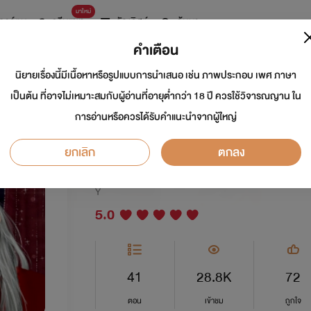
มาใหม่
การ์ตูน
ดรีมแชท
ธัญลิสต์
ค้นหา
คำเตือน
นิยายเรื่องนี้มีเนื้อหาหรือรูปแบบการนำเสนอ เช่น ภาพประกอบ เพศ ภาษา
ทะลุมิติมาเป็นยอด
เป็นต้น ที่อาจไม่เหมาะสมกับผู้อ่านที่อายุต่ำกว่า 18 ปี ควรใช้วิจารณญาน ใน
การอ่านหรือควรได้รับคำแนะนำจากผู้ใหญ่
Mpreg
ยกเลิก
ตกลง
นักเขียน:
เฟยเอ๋อร์ | 美钻 เหม่ยจ้วน | เฟย์ลิน
Y
5.0
41
28.8K
72
ตอน
เข้าชม
ถูกใจ