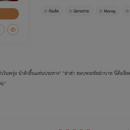
ท้องได
นิยายวาย
Mpreg
วันพรุ่ง นำตัวขึ้นแท่นประหาร" "ฮ่าฮ่า ขอบพระทัยฝ่าบาท นี่คือสิ่
่ะ"