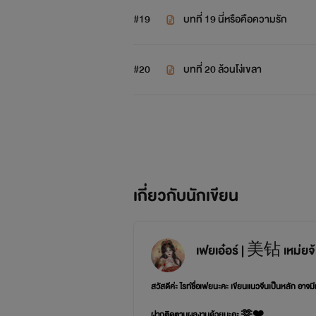
#19
บทที่ 19 นี่หรือคือความรัก
#20
บทที่ 20 ล้วนโง่เขลา
เกี่ยวกับนักเขียน
เฟยเอ๋อร์ | 美钻 เหม่ยจ้ว
สวัสดีค่ะ ไรท์ชื่อเฟยนะคะ เขียนแนวจีนเป็นหลัก อาจม
ฝากติดตามผลงานด้วยนะคะ 🫶❤️