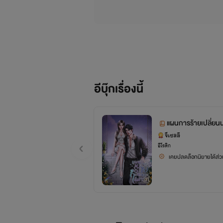
อีบุ๊กเรื่องนี้
แผนการร้ายเปลี่ยนน
จีเซลลี
อีโรติก
เคยปลดล็อกนิยายได้ส่วน