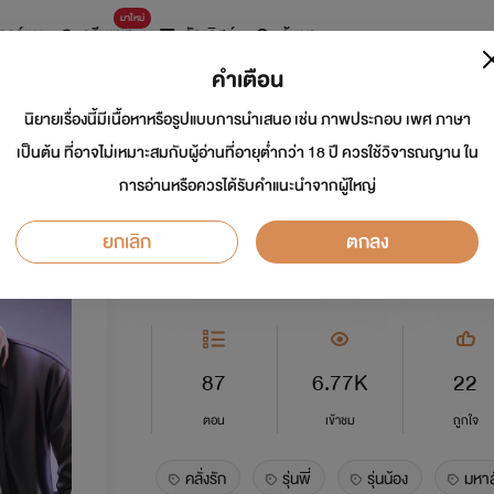
มาใหม่
การ์ตูน
ดรีมแชท
ธัญลิสต์
ค้นหา
คำเตือน
นิยายเรื่องนี้มีเนื้อหาหรือรูปแบบการนำเสนอ เช่น ภาพประกอบ เพศ ภาษา
แผนการร้ายเปลี่ยนน
เป็นต้น ที่อาจไม่เหมาะสมกับผู้อ่านที่อายุต่ำกว่า 18 ปี ควรใช้วิจารณญาน ใน
การอ่านหรือควรได้รับคำแนะนำจากผู้ใหญ่
นักเขียน:
จีเซลลี
ยกเลิก
ตกลง
อีโรติก
0.0
87
6.77K
22
ตอน
เข้าชม
ถูกใจ
คลั่งรัก
รุ่นพี่
รุ่นน้อง
มหาล