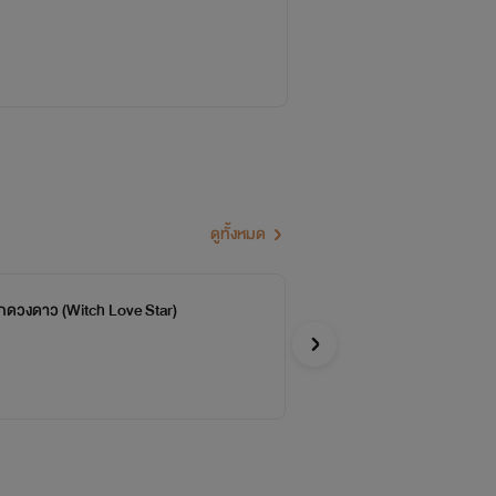
ดูทั้งหมด
กดวงดาว (Witch Love Star)
บท
จบ
จีเซล
อีโรติก