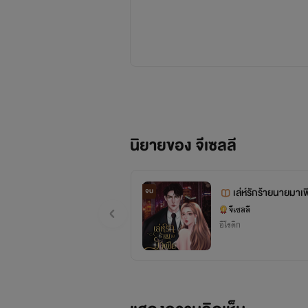
นิยายของ จีเซลลี
เล่ห์รักร้ายนายมาเ
จบ
จีเซลลี
อีโรติก