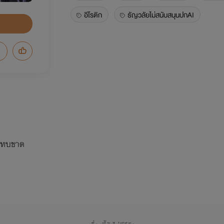
อีโรติก
ธัญวลัยไม่สนับสนุนปกAI
จแทบขาด