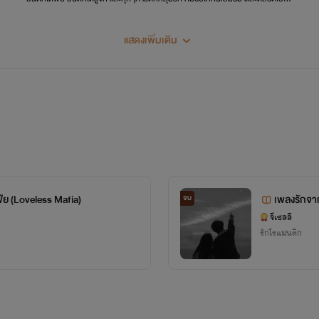
แสดงเพิ่มเติม
ฟีย (Loveless Mafia)
เพลงรักจา
จบ
จีเซลลี
รักโรแมนติก